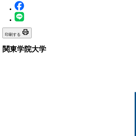
print
印刷する
関東学院大学