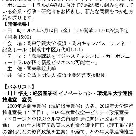
ーボンニュートラルの実現に向けて先端の取り組みを行って
いる企業・行政・研究者をお招きし、新たな商機をつかむ方
策を探ります。
【開催概要】
・日 時：2025年3月14日（金）15:30開演／17:00終演予定
（開場 15:00）
・会 場：関東学院大学 横浜・関内キャンパス テンネー
記念ホール（横浜市中区万代町1-1-1）
・テーマ：「環境課題をビジネスチャンスに ～カーボンニ
ュートラルが拓く新規ビジネスの可能性～」
・主 催：関東学院大学
・共 催：公益財団法人 横浜企業経営支援財団
【パネリスト】
・川上 悟史：経済産業省 イノベーション・環境局 大学連携
推進室 室長
2000年通商産業省（現経済産業省）入省。2019年大学連携
推進室長（１回目）、2020年次世代空モビリティ政策室長
（ドローンと空飛ぶクルマの市場創造に向けた政策を推
進）、2021年内閣官房教育未来創造会議企画官（理工系学部
の強化などの教育政策を立案）を経て、2023年大学連携推進