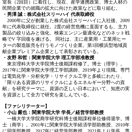
室長（2回目）に着任し、現在、産学連携政策、博士人材の
民間企業での就職の拡大に向けた政策などに取り組む。
・男澤 誠：株式会社スリーハイ 代表取締役
2000年に父が創業した株式会社スリーハイに入社後、2009
年に代表取締役に就任。2度の経営危機に直面するも、主力
製品の絞り込みと強化、検索エンジン最適化などのネット戦
略でV 字回復を遂げる。 同社は、主に産業用・工業用ヒー
ターの製造販売を行うモノづくり企業。第1回横浜型地域貢
献企業プレミアム企業として表彰されている。
・友野 和哲：関東学院大学 理工学部准教授
東京理科大学大学院博士後期課程修了。博士（理学）。
2017年に関東学院大学理工学部講師、2019年より現職。専門
は電気化学・分析化学・リサイクル工学と多岐にわたり、
「限りある資源のリサイクルによるエネルギー分野への貢
献」を研究テーマに、資源の乏しい日本において、知恵の実
を資源として全力で研究を楽しんでいる。
【ファシリテーター】
・小山 嚴也：関東学院大学 学長／経営学部教授
一橋大学大学院商学研究科博士後期課程単位修得退学。博
士（商学）。2001年に関東学院大学経済学部助教授、2010年
に同学部教授、2017年に経営学部教授、2021年より学長。専