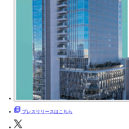
picture_as_pdf
プレスリリースはこちら