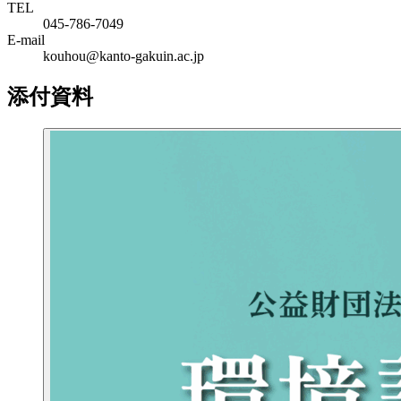
TEL
045-786-7049
E-mail
kouhou@kanto-gakuin.ac.jp
添付資料