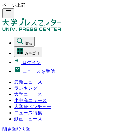
ページ上部
density_medium
検索
カテゴリ
ログイン
ニュースを受信
最新ニュース
ランキング
大学ニュース
小中高ニュース
大学発ベンチャー
ニュース特集
動画ニュース
関東学院大学