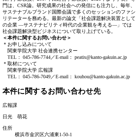
門は、CSR論。研究成果の社会への発信にも注力し、毎年、
サステナブルブランド国際会議で多くのセッションのファシ
リテーターを務める。最新の論文「社会課題解決装置として
の企業 ―サステナビリティ時代の企業観を考える―」では
社会課題解決型ビジネスについて取り上げている。
＜本件に関するお問い合わせ＞
＊お申し込みについて
関東学院大学
社会連携センター
TEL： 045-786-7744／E-mail： peatix@kanto-gakuin.ac.jp
＊取材について
関東学院大学 広報課
TEL： 045-786-7049
／E-mail： kouhou@kanto-gakuin.ac.jp
本件に関するお問い合わせ先
広報課
日光 萌花
住所
横浜市金沢区六浦東1-50-1