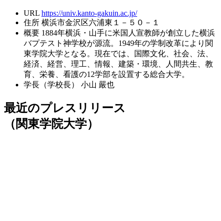
URL
https://univ.kanto-gakuin.ac.jp/
住所
横浜市金沢区六浦東１－５０－１
概要
1884年横浜・山手に米国人宣教師が創立した横浜
バプテスト神学校が源流。1949年の学制改革により関
東学院大学となる。現在では、国際文化、社会、法、
経済、経営、理工、情報、建築・環境、人間共生、教
育、栄養、看護の12学部を設置する総合大学。
学長（学校長）
小山 嚴也
最近のプレスリリース
（関東学院大学）