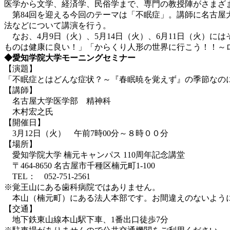
医学から文学、経済学、民俗学まで、専門の教授陣がさまざ
第84回を迎える今回のテーマは「不眠症」。講師に名古屋
法などについて講演を行う。
なお、4月9日（火）、5月14日（火）、6月11日（火）
ものは健康に良い！」「からくり人形の世界に行こう！！～
◆愛知学院大学モーニングセミナー
【演題】
「不眠症とはどんな症状？～『春眠暁を覚えず』の季節なの
【講師】
名古屋大学医学部 精神科
木村宏之氏
【開催日】
3月12日（火） 午前7時00分～８時００分
【場所】
愛知学院大学 楠元キャンパス 110周年記念講堂
〒464-8650 名古屋市千種区楠元町1-100
TEL： 052-751-2561
※覚王山にある歯科病院ではありません。
本山（楠元町）にある法人本部です。お間違えのないよう
【交通】
地下鉄東山線本山駅下車、1番出口徒歩7分