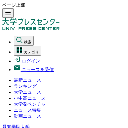
ページ上部
density_medium
検索
カテゴリ
ログイン
ニュースを受信
最新ニュース
ランキング
大学ニュース
小中高ニュース
大学発ベンチャー
ニュース特集
動画ニュース
愛知学院大学