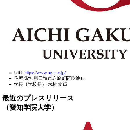
URL
https://www.agu.ac.jp/
住所
愛知県日進市岩崎町阿良池12
学長（学校長）
木村 文輝
最近のプレスリリース
（愛知学院大学）