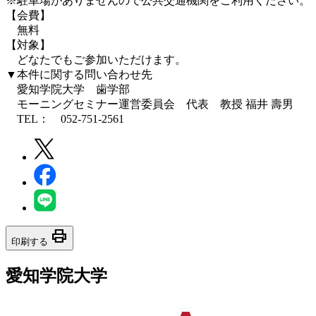
※駐車場がありませんので公共交通機関をご利用ください。
【会費】
無料
【対象】
どなたでもご参加いただけます。
▼本件に関する問い合わせ先
愛知学院大学 歯学部
モーニングセミナー運営委員会 代表 教授 福井 壽男
TEL： 052-751-2561
print
印刷する
愛知学院大学