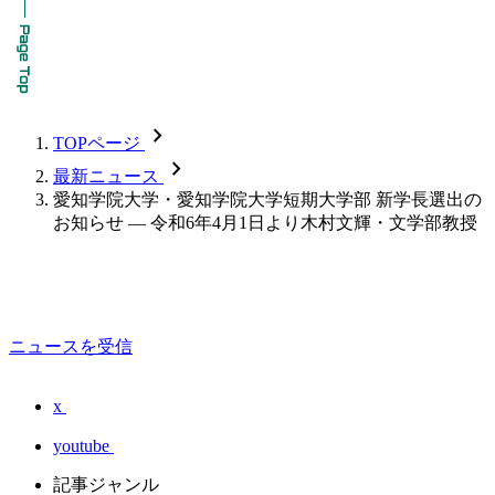
chevron_forward
TOPページ
chevron_forward
最新ニュース
愛知学院大学・愛知学院大学短期大学部 新学長選出の
お知らせ ― 令和6年4月1日より木村文輝・文学部教授
ニュースを受信
x
youtube
記事ジャンル