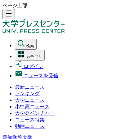
ページ上部
density_medium
検索
カテゴリ
ログイン
ニュースを受信
最新ニュース
ランキング
大学ニュース
小中高ニュース
大学発ベンチャー
ニュース特集
動画ニュース
愛知学院大学