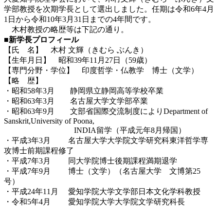
学部教授を次期学長として選出しました。任期は令和6年4月
1日から令和10年3月31日までの4年間です。
木村教授の略歴等は下記の通り。
■新学長プロフィール
【氏 名】 木村 文輝（きむら ぶんき）
【生年月日】 昭和39年11月27日（59歳）
【専門分野・学位】 印度哲学・仏教学 博士（文学）
【略 歴】
・昭和58年3月 静岡県立静岡高等学校卒業
・昭和63年3月 名古屋大学文学部卒業
・昭和63年9月 文部省国際交流制度によりDepartment of
Sanskrit,University of Poona,
INDIA留学（平成元年8月帰国）
・平成3年3月 名古屋大学大学院文学研究科東洋哲学専
攻博士前期課程修了
・平成7年3月 同大学院博士後期課程満期退学
・平成7年9月 博士（文学）（名古屋大学 文博第25
号）
・平成24年11月 愛知学院大学文学部日本文化学科教授
・令和5年4月 愛知学院大学大学院文学研究科長