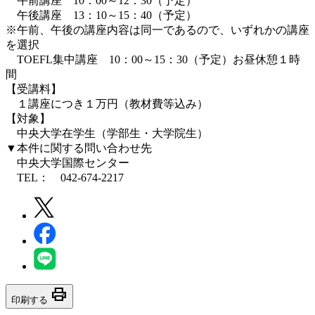
午前講座 10：00～12：30（予定）
午後講座 13：10～15：40（予定）
※午前、午後の講座内容は同一であるので、いずれかの講座
を選択
TOEFL集中講座 10：00～15：30（予定）お昼休憩１時
間
【受講料】
１講座につき１万円（教材費等込み）
【対象】
中央大学在学生（学部生・大学院生）
▼本件に関する問い合わせ先
中央大学国際センター
TEL： 042-674-2217
print
印刷する