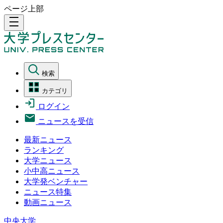
ページ上部
density_medium
検索
カテゴリ
ログイン
ニュースを受信
最新ニュース
ランキング
大学ニュース
小中高ニュース
大学発ベンチャー
ニュース特集
動画ニュース
中央大学