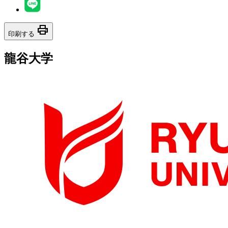
print
印刷する
龍谷大学