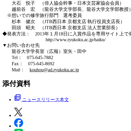
大石 悦子 （俳人協会幹事・日本文芸家協会会員）
越前谷 宏 （龍谷大学文学部長、龍谷大学文学部教
※想いでの修学旅行部門 選考委員
杉本 健次 （JTB西日本 京都支店 執行役員支店長）
田頭 昭夫 （JTB西日本 京都支店 法人営業部長）
◆発表方法： 2013年１月18日に入賞作品を専用サイト上で
http://www.ryukoku.ac.jp/haiku/
▼お問い合わせ先
龍谷大学学長室（広報）室矢・田中
Tel： 075-645-7882
Fax： 075-645-8692
Mail：
kouhou@ad.ryukoku.ac.jp
添付資料
picture_as_pdf
ニュースリリース本文