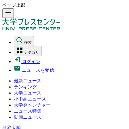
ページ上部
density_medium
検索
カテゴリ
ログイン
ニュースを受信
最新ニュース
ランキング
大学ニュース
小中高ニュース
大学発ベンチャー
ニュース特集
動画ニュース
龍谷大学