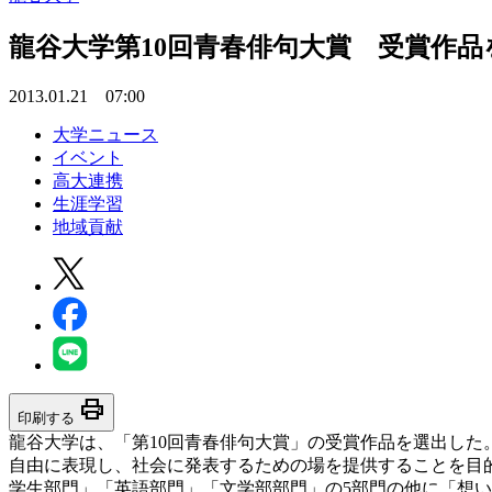
龍谷大学第10回青春俳句大賞 受賞作品を
2013.01.21 07:00
大学ニュース
イベント
高大連携
生涯学習
地域貢献
print
印刷する
龍谷大学は、「第10回青春俳句大賞」の受賞作品を選出した。
自由に表現し、社会に発表するための場を提供することを目的と
学生部門」「英語部門」「文学部部門」の5部門の他に「想いで