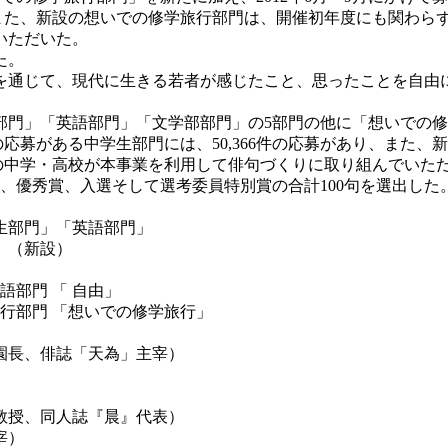
、また、新設の想いでの修学旅行部門は、開催初年度にも関わらず
いただいた。
た。
通じて、現代に生きる若者が感じたこと、思ったことを自由
」「英語部門」「文学部部門」の5部門の他に「想いでの修学旅
数の応募がある中学生部門には、50,366件の応募があり、ま
くの中学・高校が本事業を利用して俳句づくりに取り組んでいた
、優秀賞、入選そして選考委員特別賞の合計100句を選出した
生部門」「英語部門」
（新設）
語部門 「 自由」
門 「想いでの修学旅行」
長、俳誌「天為」主宰）
授、同人誌『晨』代表）
宰）