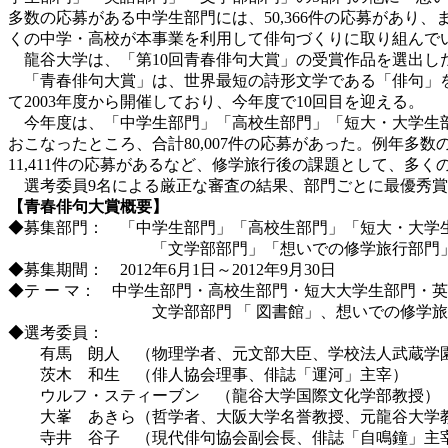
多数の応募がある中学生部門には、50,366件の応募があり
くの中学・高校が本事業を利用して俳句づくりに取り組んで
龍谷大学は、「第10回青春俳句大賞」の受賞作品を選出し
「青春俳句大賞」は、世界最短の詩形文学である「俳句」を
て2003年度から開催しており、今年度で10回目を迎える。
今年度は、「中学生部門」「高校生部門」「短大・大学生部門
おこなったところ、合計80,007件の応募があった。例年多
11,411件の応募があるなど、修学旅行後の課題として、多
選考委員9名による厳正な審査の結果、部門ごとに最優秀賞
【青春俳句大賞概要】
◆募集部門： 「中学生部門」「高校生部門」「短大・大学
「文学部部門」「想いでの修学旅行部門」
◆募集期間： 2012年6月1日～2012年9月30日
◆テ ー マ： 中学生部門・高校生部門・短大大学生部門・英
文学部部門 「 図書館」、想いでの修学旅行部
◆選考委員：
有馬 朗人 （物理学者、元文部大臣、学校法人武蔵学園
茨木 和生 （俳人協会理事、俳誌「運河」主宰）
ウルフ・スティーブン （龍谷大学国際文化学部教授）
大峯 あきら（哲学者、大阪大学名誉教授、元龍谷大学教
寺井 谷子 （現代俳句協会副会長、俳誌「自鳴鐘」主