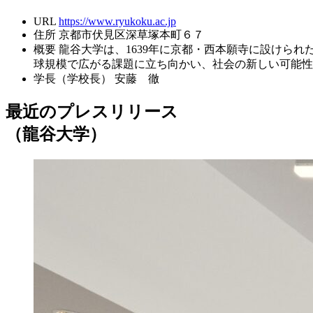
URL
https://www.ryukoku.ac.jp
住所
京都市伏見区深草塚本町６７
概要
龍谷大学は、1639年に京都・西本願寺に設けられ
球規模で広がる課題に立ち向かい、社会の新しい可能性
学長（学校長）
安藤 徹
最近のプレスリリース
（龍谷大学）