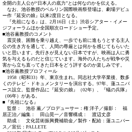
全開の主人公が“日本人の底力”とは何なのかを伝える。
なお、池谷教授のベルリン国際映画祭登場は、劇場デビュ
ー作『延安の娘』以来2度目となる。
『先祖になる』は、2月16日（土）渋谷シアター・イメー
ジフォーラムほか全国順次ロードショー予定。
■池谷薫教授のコメント
震災後、困難を乗り越え、一歩でも前に進もうとする主人
公の生き方を通して、人間の尊厳とは何かを感じてもらいた
いと思います。先行きが見えない日本ですが、映画は人に勇
気を与えるものだと信じています。海外の人たちが戦争や災
害から立ち直ってきた日本をどう評するのか楽しみです。
■池谷薫教授プロフィール
1958（昭和33）年、東京生まれ。同志社大学卒業後、数多
くのテレビ・ドキュメンタリーを演出する。97年、蓮ユニバ
ース設立。監督作品に『延安の娘』（02年）、『蟻の兵隊』
（06年）がある。
■『先祖になる』
監督： 池谷 薫／プロデューサー：権 洋子／撮影： 福
居正治／編集： 田山晃一／音響構成： 渡辺丈彦
助成： 文化芸術振興費補助金／製作・配給：蓮ユニバー
ス／宣伝：PALLETE