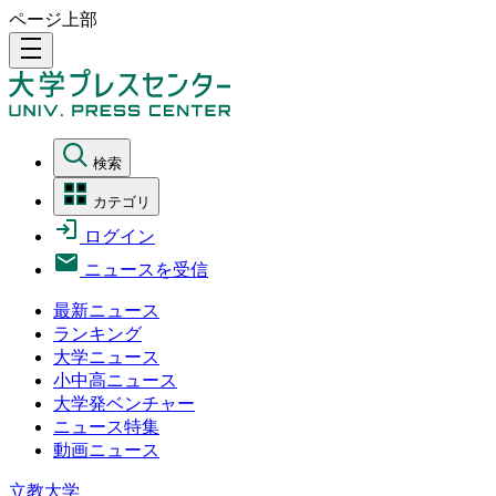
ページ上部
density_medium
検索
カテゴリ
ログイン
ニュースを受信
最新ニュース
ランキング
大学ニュース
小中高ニュース
大学発ベンチャー
ニュース特集
動画ニュース
立教大学