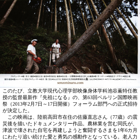
このたび、立教大学現代心理学部映像身体学科池谷薫特任教
授の監督最新作『先祖になる』の、第63回ベルリン国際映画
祭（2013年2月7日～17日開催）フォーラム部門への正式招待
が決定した。
この映画は、陸前高田市在住の佐藤直志さん（77歳）の震
災後を描いたドキュメンタリー作品。農林業を営む同氏が、
津波で壊された自宅を再建しようと奮闘するさまを1年6カ月
にわたり追い続けた愛と勇気の感動作となっている。老人力