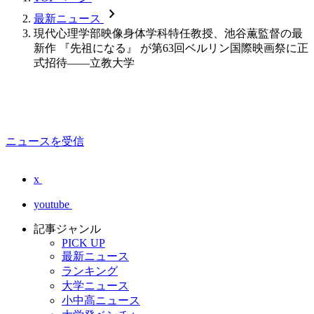
chevron_forward
最新ニュース
現代心理学部映像身体学科特任教授、池谷薫監督の最
新作 『先祖になる』 が第63回ベルリン国際映画祭に正
式招待――立教大学
ニュースを受信
x
youtube
記事ジャンル
PICK UP
最新ニュース
ランキング
大学ニュース
小中高ニュース