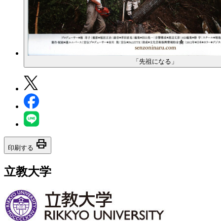
「先祖になる」
print
印刷する
立教大学