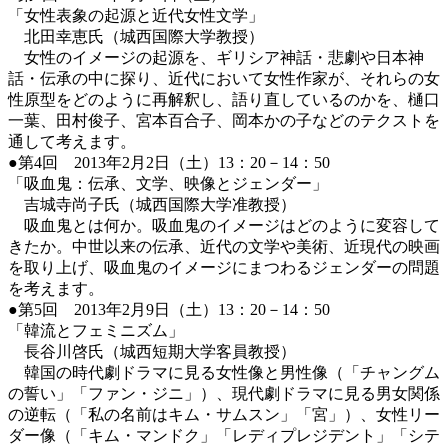
「女性表象の起源と近代女性文学」
北田幸恵氏（城西国際大学教授）
女性のイメージの起源を、ギリシア神話・悲劇や日本神
話・伝承の中に探り、近代において女性作家が、それらの女
性原型をどのように再解釈し、語り直しているのかを、樋口
一葉、田村俊子、宮本百合子、岡本かの子などのテクストを
通して考えます。
●第4回 2013年2月2日（土）13：20－14：50
「吸血鬼：伝承、文学、映像とジェンダー」
吉城寺尚子氏（城西国際大学准教授）
吸血鬼とは何か。吸血鬼のイメージはどのように変容して
きたか。中世以来の伝承、近代の文学や美術、近現代の映画
を取り上げ、吸血鬼のイメージにまつわるジェンダーの問題
を考えます。
●第5回 2013年2月9日（土）13：20－14：50
「韓流とフェミニズム」
長谷川啓氏（城西短期大学客員教授）
韓国の時代劇ドラマに見る女性像と男性像（「チャングム
の誓い」「ファン・ジニ」）、現代劇ドラマに見る男女関係
の逆転（「私の名前はキム・サムスン」「宮」）、女性リー
ダー像（「キム・マンドク」「レディプレジデント」「シテ