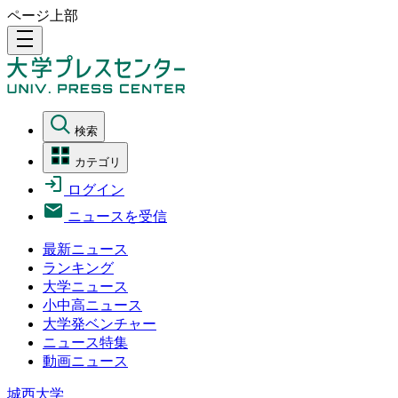
ページ上部
density_medium
検索
カテゴリ
ログイン
ニュースを受信
最新ニュース
ランキング
大学ニュース
小中高ニュース
大学発ベンチャー
ニュース特集
動画ニュース
城西大学