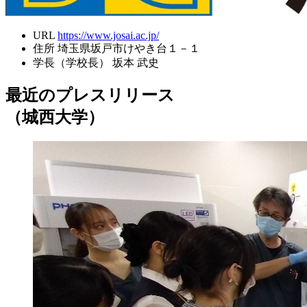
URL
https://www.josai.ac.jp/
住所
埼玉県坂戸市けやき台１－１
学長（学校長）
坂本 武史
最近のプレスリリース
（城西大学）