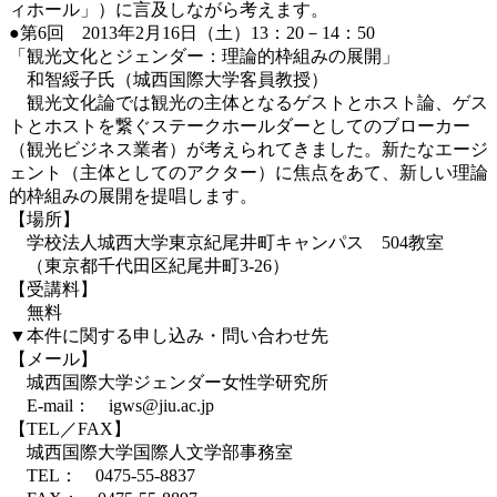
ィホール」）に言及しながら考えます。
●第6回 2013年2月16日（土）13：20－14：50
「観光文化とジェンダー：理論的枠組みの展開」
和智綏子氏（城西国際大学客員教授）
観光文化論では観光の主体となるゲストとホスト論、ゲス
トとホストを繋ぐステークホールダーとしてのブローカー
（観光ビジネス業者）が考えられてきました。新たなエージ
ェント（主体としてのアクター）に焦点をあて、新しい理論
的枠組みの展開を提唱します。
【場所】
学校法人城西大学東京紀尾井町キャンパス 504教室
（東京都千代田区紀尾井町3-26）
【受講料】
無料
▼本件に関する申し込み・問い合わせ先
【メール】
城西国際大学ジェンダー女性学研究所
E-mail： igws@jiu.ac.jp
【TEL／FAX】
城西国際大学国際人文学部事務室
TEL： 0475-55-8837