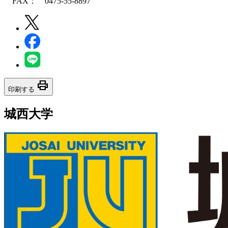
FAX： 0475-55-8897
print
印刷する
城西大学