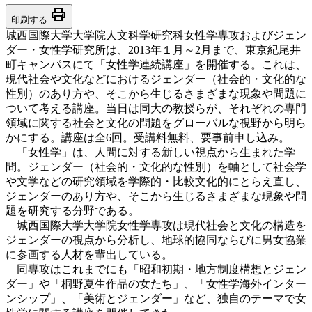
print
印刷する
城西国際大学大学院人文科学研究科女性学専攻およびジェン
ダー・女性学研究所は、2013年１月～2月まで、東京紀尾井
町キャンパスにて「女性学連続講座」を開催する。これは、
現代社会や文化などにおけるジェンダー（社会的・文化的な
性別）のあり方や、そこから生じるさまざまな現象や問題に
ついて考える講座。当日は同大の教授らが、それぞれの専門
領域に関する社会と文化の問題をグローバルな視野から明ら
かにする。講座は全6回。受講料無料、要事前申し込み。
「女性学」は、人間に対する新しい視点から生まれた学
問。ジェンダー（社会的・文化的な性別）を軸として社会学
や文学などの研究領域を学際的・比較文化的にとらえ直し、
ジェンダーのあり方や、そこから生じるさまざまな現象や問
題を研究する分野である。
城西国際大学大学院女性学専攻は現代社会と文化の構造を
ジェンダーの視点から分析し、地球的協同ならびに男女協業
に参画する人材を輩出している。
同専攻はこれまでにも「昭和初期・地方制度構想とジェン
ダー」や「桐野夏生作品の女たち」、「女性学海外インター
ンシップ」、「美術とジェンダー」など、独自のテーマで女