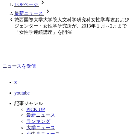
chevron_forward
TOPページ
chevron_forward
最新ニュース
城西国際大学大学院人文科学研究科女性学専攻および
ジェンダー・女性学研究所が、2013年１月～2月まで
「女性学連続講座」を開催
ニュースを受信
x
youtube
記事ジャンル
PICK UP
最新ニュース
ランキング
大学ニュース
小中高ニュース