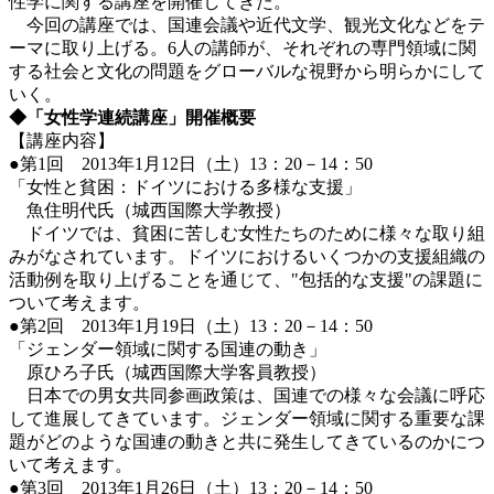
性学に関する講座を開催してきた。
今回の講座では、国連会議や近代文学、観光文化などをテ
ーマに取り上げる。6人の講師が、それぞれの専門領域に関
する社会と文化の問題をグローバルな視野から明らかにして
いく。
◆「女性学連続講座」開催概要
【講座内容】
●第1回 2013年1月12日（土）13：20－14：50
「女性と貧困：ドイツにおける多様な支援」
魚住明代氏（城西国際大学教授）
ドイツでは、貧困に苦しむ女性たちのために様々な取り組
みがなされています。ドイツにおけるいくつかの支援組織の
活動例を取り上げることを通じて、"包括的な支援"の課題に
ついて考えます。
●第2回 2013年1月19日（土）13：20－14：50
「ジェンダー領域に関する国連の動き」
原ひろ子氏（城西国際大学客員教授）
日本での男女共同参画政策は、国連での様々な会議に呼応
して進展してきています。ジェンダー領域に関する重要な課
題がどのような国連の動きと共に発生してきているのかにつ
いて考えます。
●第3回 2013年1月26日（土）13：20－14：50