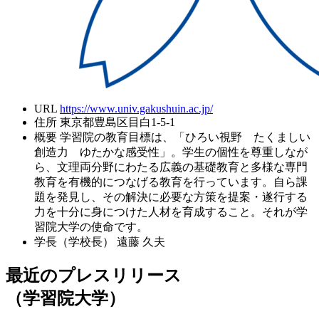
URL
https://www.univ.gakushuin.ac.jp/
住所
東京都豊島区目白1-5-1
概要
学習院の教育目標は、「ひろい視野 たくましい
創造力 ゆたかな感受性」。学生の個性を尊重しなが
ら、文理両分野にわたる広義の基礎教育と多様な専門
教育を有機的につなげる教育を行っています。自ら課
題を発見し、その解決に必要な方策を提案・遂行する
力を十分に身につけた人材を育成すること。それが学
習院大学の使命です。
学長（学校長）
遠藤 久夫
最近のプレスリリース
（学習院大学）