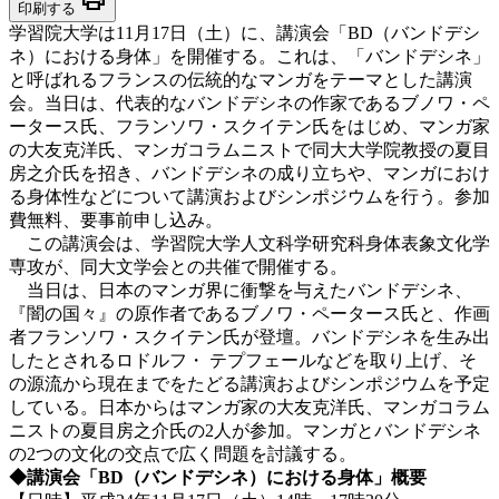
印刷する
学習院大学は11月17日（土）に、講演会「BD（バンドデシ
ネ）における身体」を開催する。これは、「バンドデシネ」
と呼ばれるフランスの伝統的なマンガをテーマとした講演
会。当日は、代表的なバンドデシネの作家であるブノワ・ペ
ータース氏、フランソワ・スクイテン氏をはじめ、マンガ家
の大友克洋氏、マンガコラムニストで同大大学院教授の夏目
房之介氏を招き、バンドデシネの成り立ちや、マンガにおけ
る身体性などについて講演およびシンポジウムを行う。参加
費無料、要事前申し込み。
この講演会は、学習院大学人文科学研究科身体表象文化学
専攻が、同大文学会との共催で開催する。
当日は、日本のマンガ界に衝撃を与えたバンドデシネ、
『闇の国々』の原作者であるブノワ・ペータース氏と、作画
者フランソワ・スクイテン氏が登壇。バンドデシネを生み出
したとされるロドルフ・ テプフェールなどを取り上げ、そ
の源流から現在までをたどる講演およびシンポジウムを予定
している。日本からはマンガ家の大友克洋氏、マンガコラム
ニストの夏目房之介氏の2人が参加。マンガとバンドデシネ
の2つの文化の交点で広く問題を討議する。
◆講演会「BD（バンドデシネ）における身体」概要