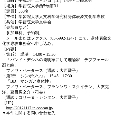
【日時】平成24年11月17日（土）14時～17時30分
【場所】学習院大学西5号館B1
【定員】350名
【主催】学習院大学人文科学研究科身体表象文化学専攻
【共催】学習院大学文学会
【参加費など】
参加無料、予約制。
メールまたはファクス（03-5992-1247）にて、身体表象文
化学専攻事務室へ申し込み。
【内容】
・第1部 講演 14:00－15:30
「バンド・デシネの発明家にして理論家 テプフェール―
顔と線」
ブノワ・ペータース（通訳：大西愛子）
・第2部 シンポジウム 15:45－17:30
「BD、マンガと身体性」
ブノワ・ペータース、フランソワ・スクイテン、大友克
洋、夏目房之介（司会）
（通訳：コリーヌ・カンタン、大西愛子）
【HP】
http://20121117.in.coocan.jp/
▼本件に関する問い合わせ先