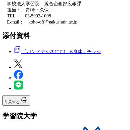
学校法人学習院 総合企画部広報課
担当： 青崎・久保
TEL： 03-5992-1008
E-mail：
koho-off@gakushuin.ac.jp
添付資料
picture_as_pdf
「バンドデシネにおける身体」チラシ
print
印刷する
学習院大学