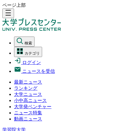
ページ上部
density_medium
検索
カテゴリ
ログイン
ニュースを受信
最新ニュース
ランキング
大学ニュース
小中高ニュース
大学発ベンチャー
ニュース特集
動画ニュース
学習院大学