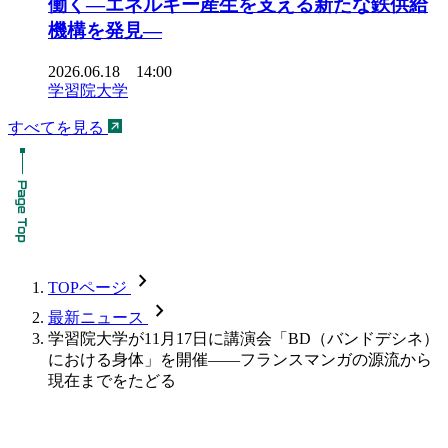
働く―エネルギー産生を支える新たな鉄供給
機構を発見―
2026.06.18 14:00
学習院大学
すべてを見る
chevron_forward
TOPページ
chevron_forward
最新ニュース
学習院大学が11月17日に講演会「BD（バンドデシネ）
における身体」を開催――フランスマンガの源流から
現在までをたどる