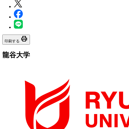
print
印刷する
龍谷大学