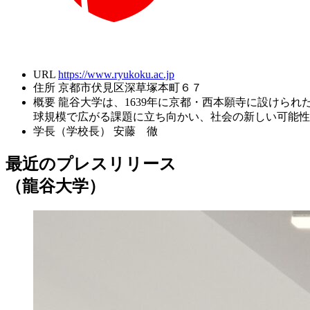
URL
https://www.ryukoku.ac.jp
住所
京都市伏見区深草塚本町６７
概要
龍谷大学は、1639年に京都・西本願寺に設けられ
球規模で広がる課題に立ち向かい、社会の新しい可能性
学長（学校長）
安藤 徹
最近のプレスリリース
（龍谷大学）