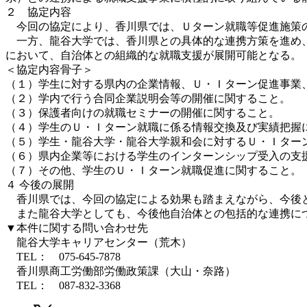
２ 協定内容
今回の協定により、香川県では、Ｕターン就職等促進施策の
一方、龍谷大学では、香川県との具体的な連携方策を進め、
において、自治体との組織的な就職支援が展開可能となる。
＜協定内容骨子＞
（１）学生に対する県内の企業情報、Ｕ・Ｉターン促進事業
（２）学内で行う合同企業説明会等の開催に関すること。
（３）保護者向けの就職セミナーの開催に関すること。
（４）学生のＵ・Ｉターン就職に係る情報交換及び実績把握
（５）学生・龍谷大学・龍谷大学親和会に対するＵ・Ｉター
（６）県内企業等における学生のインターンシップ受入の支
（７）その他、学生のＵ・Ｉターン就職促進に関する
４ 今後の展開
香川県では、今回の協定による効果も踏まえながら、今後と
また龍谷大学としても、今後他自治体との包括的な連携に
▼本件に関する問い合わせ先
龍谷大学キャリアセンター（荒木）
TEL： 075-645-7878
香川県商工労働部労働政策課（大山・奈路）
TEL： 087-832-3368