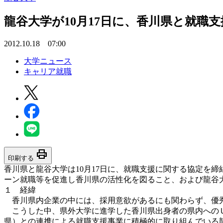
龍谷大学が10月17日に、香川県と就職
2012.10.18 07:00
大学ニュース
キャリア就職
print
印刷する
香川県と龍谷大学は10月17日に、就職支援に関する協定を
ーン就職等を促進し香川県の活性化を図ること、および龍谷
１ 経緯
香川県内企業の中には、採用意欲があるにも関わらず、優秀
こうした中、県外大学に進学した香川県出身者の県内へのＵ
県）との連携による就職支援事業に積極的に取り組んでいる