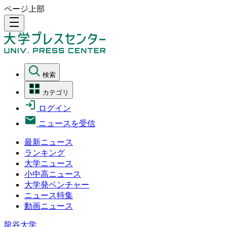
ページ上部
density_medium
検索
カテゴリ
ログイン
ニュースを受信
最新ニュース
ランキング
大学ニュース
小中高ニュース
大学発ベンチャー
ニュース特集
動画ニュース
龍谷大学