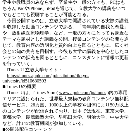
学生や教職員のみならず、卒業生や一般の方々も、PCはも
ちろんiPadやiPhone、iPodを通じて、立教大学の講義をいつ
でもどこでも視聴することが可能となる。
今回公開するのは、立教大学で開講されている実際の講義
を収録した動画コンテンツである。「青年期の自我と恋愛」
や「放射線医療物理学」など、一般の方々にとっても身近な
テーマを題材とした講義を公開。授業コンテンツの公開を通
じて、教育内容の透明化と質的向上を図るとともに、広く社
会との知の共有を目指す。今後も大学の講義を中心としたコ
ンテンツの拡充を図るとともに、コンスタントに情報の更新
を行っていく。
iTunes U 立教大学サイト：
https://itunes.apple.com/jp/institution/rikkyo-
university/id510680593
■iTunes Uの概要
iTunes Uは、iTunes Store(
www.apple.com/jp/itunes
)内の専用
エリアに設けられた、世界最大規模の教育コンテンツ無料配
信サービス。26カ国、1000以上の学校や団体により50万以上
のコンテンツが配信されており、日本では現在、東京大学、
京都大学、慶應義塾大学、早稲田大学、明治大学、中央大学
など、計14の教育機関が参加している。
■公開時配信コンテンツ