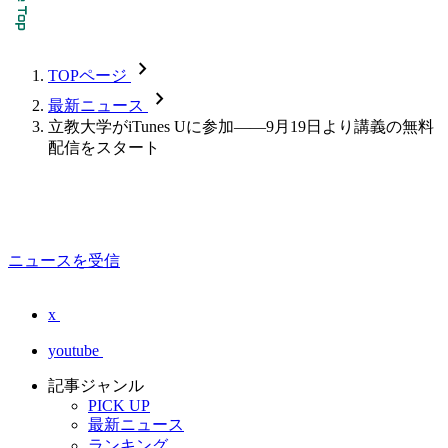
chevron_forward
TOPページ
chevron_forward
最新ニュース
立教大学がiTunes Uに参加――9月19日より講義の無料
配信をスタート
ニュースを受信
x
youtube
記事ジャンル
PICK UP
最新ニュース
ランキング