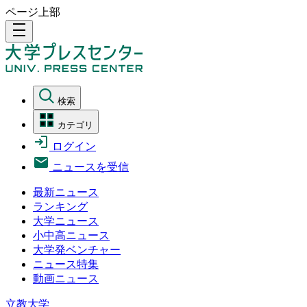
ページ上部
density_medium
検索
カテゴリ
ログイン
ニュースを受信
最新ニュース
ランキング
大学ニュース
小中高ニュース
大学発ベンチャー
ニュース特集
動画ニュース
立教大学