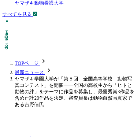
ヤマザキ動物看護大学
すべてを見る
chevron_forward
TOPページ
chevron_forward
最新ニュース
ヤマザキ学園大学が「第５回 全国高等学校 動物写
真コンテスト」を開催――全国の高校生から「ヒトと
動物の絆」をテーマに作品を募集し、最優秀賞3作品を
含めた計20作品を決定。審査員長は動物自然写真家で
ある吉野信氏