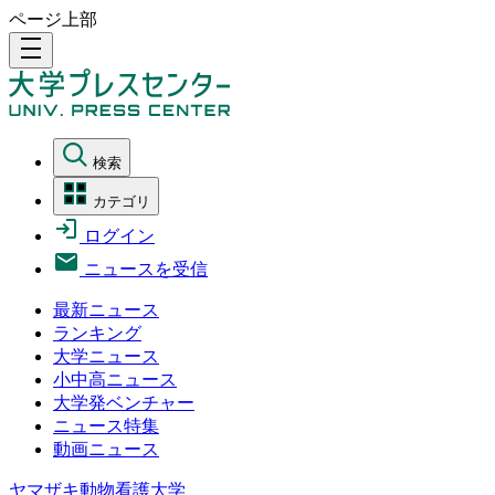
ページ上部
density_medium
検索
カテゴリ
ログイン
ニュースを受信
最新ニュース
ランキング
大学ニュース
小中高ニュース
大学発ベンチャー
ニュース特集
動画ニュース
ヤマザキ動物看護大学