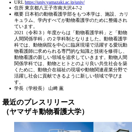
URL
https://univ.yamazaki.ac.jp/univ/
住所
東京都八王子市南大沢4-7-2
概要
日本初の動物看護学部をもつ本学は、施設、カリ
キュラム、学内すべてが動物看護学のために整備され
ています。
2021（令和３）年度からは「動物看護学科」と「動物
人間関係学科」の２学科制となりました。動物看護学
科では、動物病院を中心に臨床現場で活躍する愛玩動
物看護師に求められる専門的な知識と技術を修得し、
動物看護の新しい領域を追求していきます。動物人間
関係学科では、動物とヒトとのより良い共生社会を築
くために、動物介在福祉の現場や動物関連産業分野で
活躍し社会に貢献できるように新しい領域で学びま
す。
学長（学校長）
山﨑 薫
最近のプレスリリース
（ヤマザキ動物看護大学）