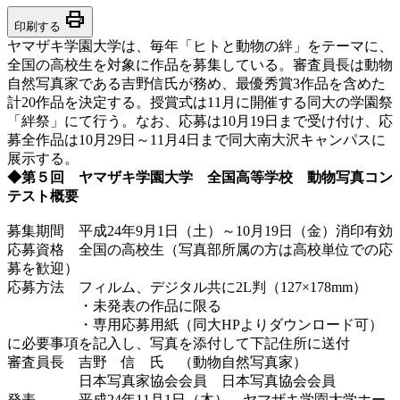
print
印刷する
ヤマザキ学園大学は、毎年「ヒトと動物の絆」をテーマに、
全国の高校生を対象に作品を募集している。審査員長は動物
自然写真家である吉野信氏が務め、最優秀賞3作品を含めた
計20作品を決定する。授賞式は11月に開催する同大の学園祭
「絆祭」にて行う。なお、応募は10月19日まで受け付け、応
募全作品は10月29日～11月4日まで同大南大沢キャンパスに
展示する。
◆第５回 ヤマザキ学園大学 全国高等学校 動物写真コン
テスト概要
募集期間 平成24年9月1日（土）～10月19日（金）消印有効
応募資格 全国の高校生（写真部所属の方は高校単位での応
募を歓迎）
応募方法 フィルム、デジタル共に2L判（127×178mm）
・未発表の作品に限る
・専用応募用紙（同大HPよりダウンロード可）
に必要事項を記入し、写真を添付して下記住所に送付
審査員長 吉野 信 氏 （動物自然写真家）
日本写真家協会会員 日本写真協会会員
発表 平成24年11月1日（木） ヤマザキ学園大学ホー