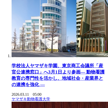
学校法人ヤマザキ学園、東京商工会議所「産
官公連携窓口」へ3月1日より参画― 動物看護
教育の専門性を活かし、地域社会・産業界と
の連携を強化 ―
2026.03.11 05:00
ヤマザキ動物看護大学