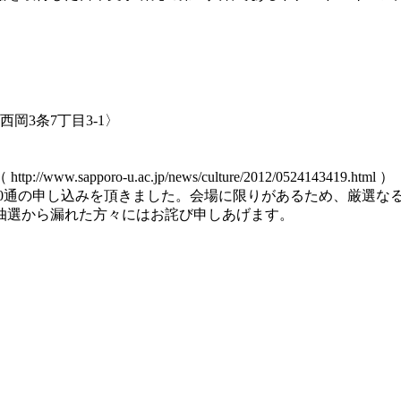
岡3条7丁目3-1〉
ro-u.ac.jp/news/culture/2012/0524143419.html ）
,300通の申し込みを頂きました。会場に限りがあるため、厳選
抽選から漏れた方々にはお詫び申しあげます。