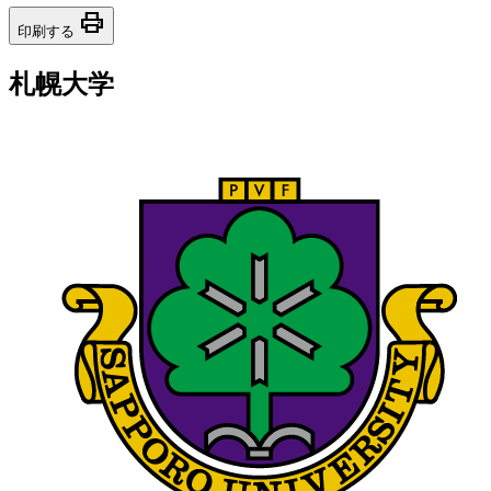
print
印刷する
札幌大学