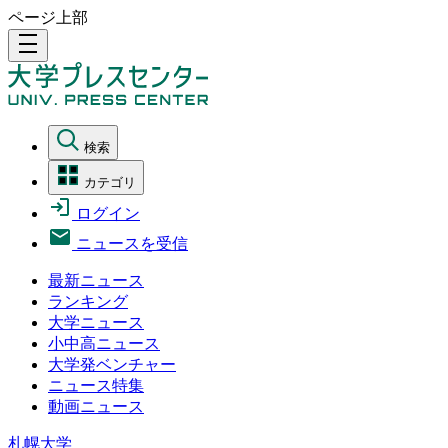
ページ上部
density_medium
検索
カテゴリ
ログイン
ニュースを受信
最新ニュース
ランキング
大学ニュース
小中高ニュース
大学発ベンチャー
ニュース特集
動画ニュース
札幌大学