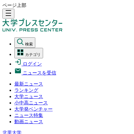
ページ上部
density_medium
検索
カテゴリ
ログイン
ニュースを受信
最新ニュース
ランキング
大学ニュース
小中高ニュース
大学発ベンチャー
ニュース特集
動画ニュース
北里大学