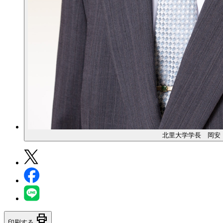
北里大学学長 岡安
print
印刷する