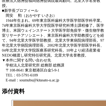
医療法人徳洲会福岡徳洲会病院最高顧問。北里大学名誉教
授。
■新学長プロフィール
岡安 勲（おかやす いさお）
1944年生まれ。69年東京医科歯科大学医学部医学科卒業。
74年東京医科歯科大学大学院医学研究科博士課程修了。医学
博士。米国ウェインステート大学医学部免疫学・微生物学教
室リサーチアソシエート、東京医科歯科大学助教授などを経
て、94年北里大学医学部教授、北里大学東病院病理部長。97
年北里大学病院病理部長、2002年北里大学医学部医学科長、
04年北里大学大学院医療系研究科長。10年より経済産業省
NEDO橋渡し研究特任研究員。北里大学名誉教授。
▼本件に関する問い合わせ先
学校法人北里研究所 総務部 総務課
〒108-8641 東京都港区白金5-9-1
TEL：03-5791-6109
E-mail：soumubu@kitasato-u.ac.jp
添付資料