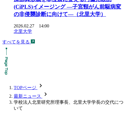
(CiPLS)イメージング ―子宮頸がん前駆病変
の非侵襲診断に向けて―（北里大学）
2026.02.27 14:00
北里大学
すべてを見る
chevron_forward
TOPページ
chevron_forward
最新ニュース
学校法人北里研究所理事長、北里大学学長の交代につ
いて