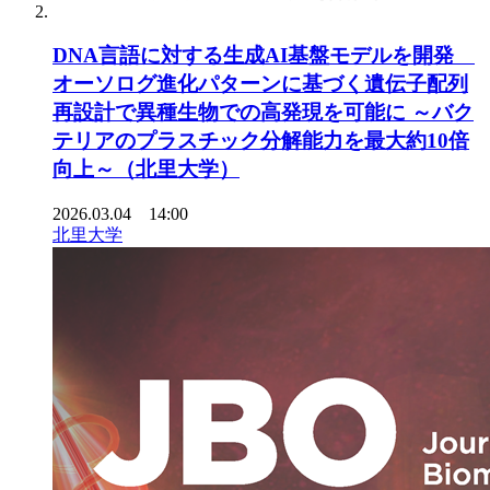
DNA言語に対する生成AI基盤モデルを開発
オーソログ進化パターンに基づく遺伝子配列
再設計で異種生物での高発現を可能に ～バク
テリアのプラスチック分解能力を最大約10倍
向上～（北里大学）
2026.03.04 14:00
北里大学