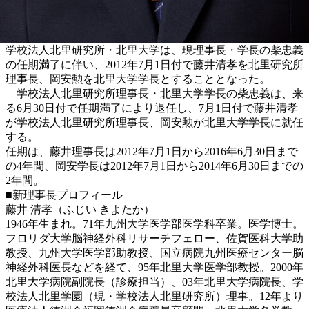
学校法人北里研究所・北里大学は、現理事長・学長の柴忠義
の任期満了に伴い、2012年7月1日付で藤井清孝を北里研究所
理事長、岡安勲を北里大学学長とすることとなった。
学校法人北里研究所理事長・北里大学学長の柴忠義は、来
る6月30日付で任期満了により退任し、7月1日付で藤井清孝
が学校法人北里研究所理事長、岡安勲が北里大学学長に就任
する。
任期は、藤井理事長は2012年7月1日から2016年6月30日まで
の4年間、岡安学長は2012年7月1日から2014年6月30日までの
2年間。
■新理事長プロフィール
藤井 清孝（ふじい きよたか）
1946年生まれ。71年九州大学医学部医学科卒業。医学博士。
フロリダ大学脳神経外科リサーチフェロー、佐賀医科大学助
教授、九州大学医学部助教授、国立病院九州医療センター脳
神経外科医長などを経て、95年北里大学医学部教授。2000年
北里大学病院副院長（診療担当）、03年北里大学病院長、学
校法人北里学園（現・学校法人北里研究所）理事。12年より