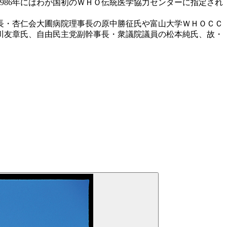
986年にはわが国初のＷＨＯ伝統医学協力センターに指定され
長・杏仁会大圃病院理事長の原中勝征氏や富山大学ＷＨＯＣＣ
川友章氏、自由民主党副幹事長・衆議院議員の松本純氏、故・