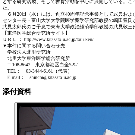
とする研究活動、そして教育活動を中心に展開している。こう
た。
６月20日（水）には、創立40周年記念事業として式典お
センター長・富山大学大学院医学薬学研究部教授の嶋田豊氏
武見太郎氏のご子息で東海大学政治経済学部教授の武見敬三
【東洋医学総合研究所サイト】
ＵＲＬ ： http://www.kitasato-u.ac.jp/toui-ken/
▼本件に関する問い合わせ先
学校法人北里研究所
北里大学東洋医学総合研究所
〒108-8642 東京都港区白金5-9-1
TEL： 03-3444-6161（代表）
E-mail： shinchi@kitasato-u.ac.jp
添付資料