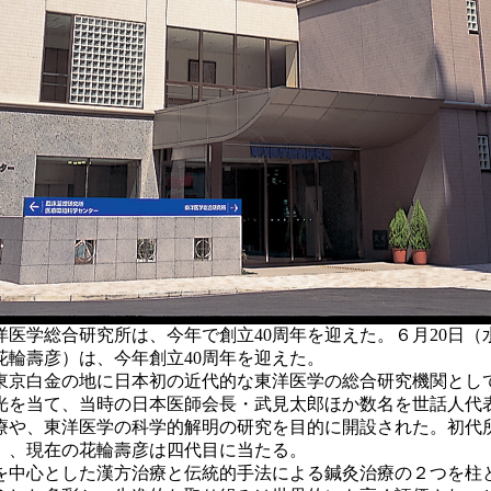
医学総合研究所は、今年で創立40周年を迎えた。６月20日（
輪壽彦）は、今年創立40周年を迎えた。
所が東京白金の地に日本初の近代的な東洋医学の総合研究機関と
光を当て、当時の日本医師会長・武見太郎ほか数名を世話人代
や、東洋医学の科学的解明の研究を目的に開設された。初代所長は
96年）、現在の花輪壽彦は四代目に当たる。
中心とした漢方治療と伝統的手法による鍼灸治療の２つを柱