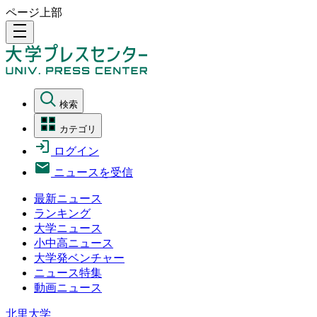
ページ上部
density_medium
検索
カテゴリ
ログイン
ニュースを受信
最新ニュース
ランキング
大学ニュース
小中高ニュース
大学発ベンチャー
ニュース特集
動画ニュース
北里大学