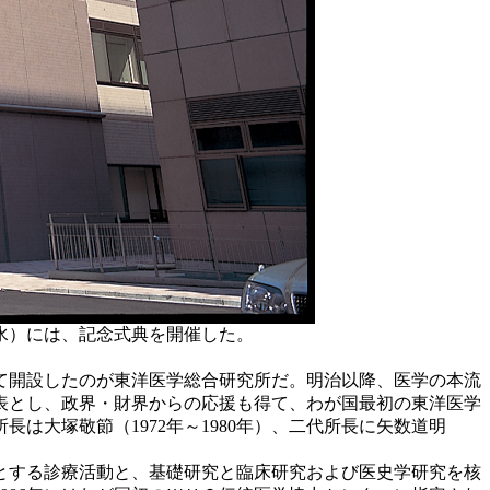
水）には、記念式典を開催した。
して開設したのが東洋医学総合研究所だ。明治以降、医学の本流
表とし、政界・財界からの応援も得て、わが国最初の東洋医学
大塚敬節（1972年～1980年）、二代所長に矢数道明
とする診療活動と、基礎研究と臨床研究および医史学研究を核