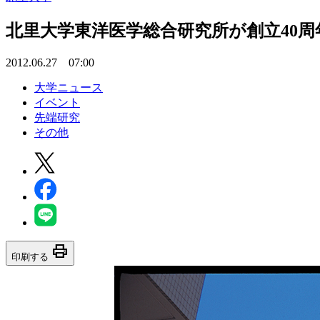
北里大学東洋医学総合研究所が創立40周
2012.06.27 07:00
大学ニュース
イベント
先端研究
その他
print
印刷する