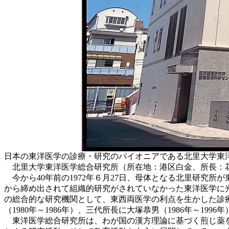
日本の東洋医学の診療・研究のパイオニアである北里大学東洋
北里大学東洋医学総合研究所（所在地：港区白金、所長：花
今から40年前の1972年６月27日、母体となる北里研究
から締め出されて組織的研究がされていなかった東洋医学に
の総合的な研究機関として、東西両医学の利点を生かした診療
（1980年～1986年）、三代所長に大塚恭男（1986年～19
東洋医学総合研究所は、わが国の漢方理論に基づく煎じ薬を