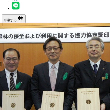
print
印刷する