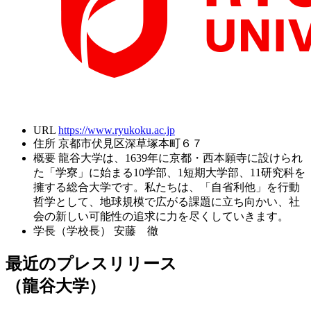
URL
https://www.ryukoku.ac.jp
住所
京都市伏見区深草塚本町６７
概要
龍谷大学は、1639年に京都・西本願寺に設けられ
た「学寮」に始まる10学部、1短期大学部、11研究科を
擁する総合大学です。私たちは、「自省利他」を行動
哲学として、地球規模で広がる課題に立ち向かい、社
会の新しい可能性の追求に力を尽くしていきます。
学長（学校長）
安藤 徹
最近のプレスリリース
（龍谷大学）