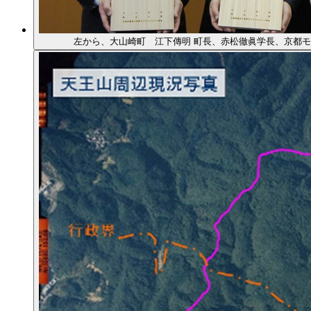
左から、大山崎町 江下傳明 町長、赤松徹眞学長、京都モ