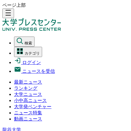
ページ上部
density_medium
検索
カテゴリ
ログイン
ニュースを受信
最新ニュース
ランキング
大学ニュース
小中高ニュース
大学発ベンチャー
ニュース特集
動画ニュース
龍谷大学