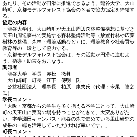
あたり、その活動が円滑に推進できるよう、龍谷大学、大山
崎町、京都モデルフォレスト協会の３者で協力協定を締結す
る。
協定の内容
・龍谷大学は、大山崎町が天王山周辺森林整備構想に基づき
天王山周辺森林で実施する森林整備活動等（放置竹林や広葉
樹林の整備、森林・環境活動など）に、環境教育や社会貢献
教育等の一環として協力する。
・京都モデルフォレスト協会は、その活動が円滑に進むよ
う、指導・助言をおこなう。
調印者
龍谷大学 学長 赤松 徹眞
大山崎町 町長 江下 傳明 氏
公益社団法人 理事長 柏原 康夫氏（代理：今尾 隆之
氏）
学長コメント
「大阪・京都からの学生を多く抱える本学にとって、大山崎
町の天王山に実習の場を持つことができて、大変ありがた
い。本学瀬田キャンパス・龍谷の森で進めている里山研究の
成果の一端も活用していただければ幸いです。」
町長コメント