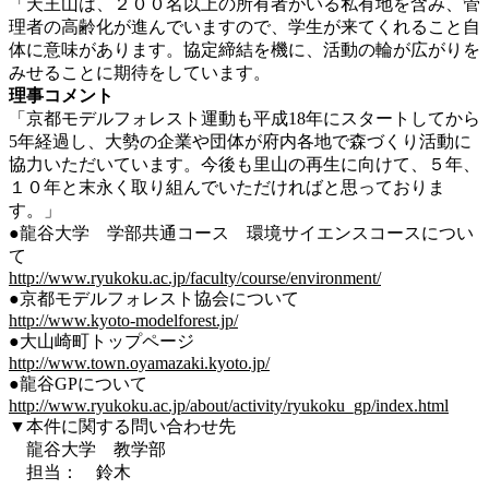
「天王山は、２００名以上の所有者がいる私有地を含み、管
理者の高齢化が進んでいますので、学生が来てくれること自
体に意味があります。協定締結を機に、活動の輪が広がりを
みせることに期待をしています。
理事コメント
「京都モデルフォレスト運動も平成18年にスタートしてから
5年経過し、大勢の企業や団体が府内各地で森づくり活動に
協力いただいています。今後も里山の再生に向けて、５年、
１０年と末永く取り組んでいただければと思っておりま
す。」
●龍谷大学 学部共通コース 環境サイエンスコースについ
て
http://www.ryukoku.ac.jp/faculty/course/environment/
●京都モデルフォレスト協会について
http://www.kyoto-modelforest.jp/
●大山崎町トップページ
http://www.town.oyamazaki.kyoto.jp/
●龍谷GPについて
http://www.ryukoku.ac.jp/about/activity/ryukoku_gp/index.html
▼本件に関する問い合わせ先
龍谷大学 教学部
担当： 鈴木