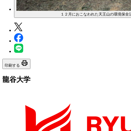
１２月におこなわれた天王山の環境保全
print
印刷する
龍谷大学