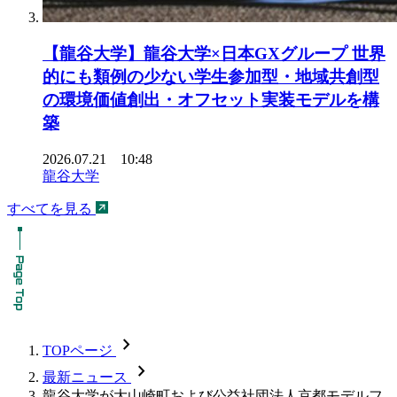
【龍谷大学】龍谷大学×日本GXグループ 世界
的にも類例の少ない学生参加型・地域共創型
の環境価値創出・オフセット実装モデルを構
築
2026.07.21 10:48
龍谷大学
すべてを見る
chevron_forward
TOPページ
chevron_forward
最新ニュース
龍谷大学が大山崎町および公益社団法人京都モデルフ