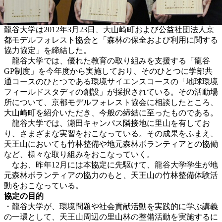
龍谷大学は2012年3月23日、大山崎町および公益社団法人京
都モデルフォレスト協会と「森林の保全および利用に関する
協力協定」を締結した。
龍谷大学では、優れた教育の取り組みを支援する「龍谷
GP制度」を今年度から実施しており、そのひとつに学部共
通コースのひとつである環境サイエンスコースの「地球環境
フィールドスタディの創設」が採択されている。その活動場
所について、京都モデルフォレスト協会に相談したところ、
大山崎町を紹介いただき、今般の締結に至ったものである。
龍谷大学では、瀬田キャンパス隣接地に里山を有してお
り、さまざまな実習をおこなっている。その成果をふまえ、
天王山においても竹林整備や地元森林ボランティアとの協働
など、様々な取り組みをおこなっていく。
なお、昨年12月には本協定に先駆けて、龍谷大学学生が地
元森林ボランティアの協力のもと、天王山の竹林整備体験活
動をおこなっている。
協定の目的
・龍谷大学が、環境問題や社会貢献活動を実践的に学ぶ講義
の一環として、天王山周辺の里山林の整備活動を実施するに