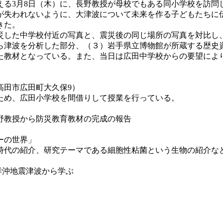
迎える3月8日（木）に、長野教授が母校でもある同小学校を訪
失われないように、大津波について未来を作る子どもたちに
きた。
した中学校付近の写真と、震災後の同じ場所の写真を対比し
ら津波を分析した部分、（３）岩手県立博物館が所蔵する歴史
た教材となっている。また、当日は広田中学校からの要望によ
高田市広田町大久保9）
め、広田小学校を間借りして授業を行っている。
野教授から防災教育教材の完成の報告
ーの世界」
校時代の紹介、研究テーマである細胞性粘菌という生物の紹介
平洋沖地震津波から学ぶ