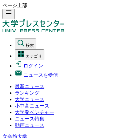
ページ上部
density_medium
検索
カテゴリ
ログイン
ニュースを受信
最新ニュース
ランキング
大学ニュース
小中高ニュース
大学発ベンチャー
ニュース特集
動画ニュース
立命館大学