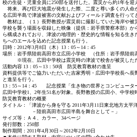
校の生徒・児童全員に250部を送付した。震災から約1年を
将来、再び巨大地震が発生した際、二度と尊い多くの人命が
る広田半島で津波被害の文献およびフィールド調査を行って
教材は、（１）長野教授が震災前に撮影していた海岸や被災
学校を襲う場面を収録した映像（提供：岩手県警察本部）か
ら構成されており、津波の地理的・歴史的な情報を知る生き
ちへのエールを込めた記念授業も行う。
日時：2012年3月8日（木）13：05～14：45
場所：岩手県陸前高田市立広田小学校 （住所：岩手県陸前
※現在、広田中学校は震災時の津波で校舎が被災したた
活動内容 13：05～13：50頃 防災教育教材の進呈
資料提供等でご協力いただいた吉家秀明・広田中学校長へ長
と進呈を行う。
13：55～14：45 記念授業「生き物の世界とコンピュータ
広田中学校1、2年生51名が対象。長野教授の広田小、中学
防災教育教材の概要
タイトル：「津波から身を守る 2011年3月11日東北地方太
－陸前高田市広田半島を舞台として－」
サイズ等：Ａ４、カラー、34ページ
発行部数：250部
制作期間：2011年4月30日～2012年2月10日