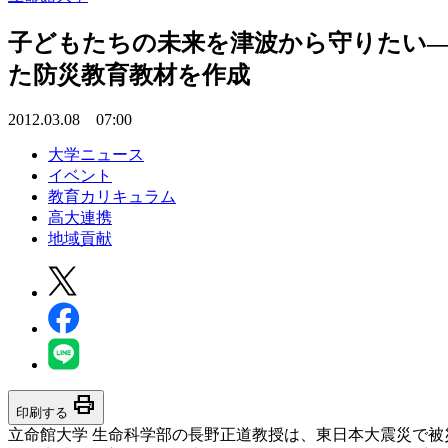
子どもたちの未来を津波から守りたい―
た防災教育教材を作成
2012.03.08 07:00
大学ニュース
イベント
教育カリキュラム
高大連携
地域貢献
print
印刷する
立命館大学 生命科学部の長野正道教授は、東日本大震災で