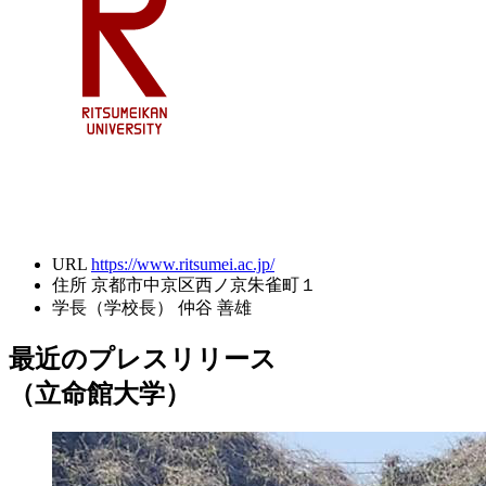
URL
https://www.ritsumei.ac.jp/
住所
京都市中京区西ノ京朱雀町１
学長（学校長）
仲谷 善雄
最近のプレスリリース
（立命館大学）