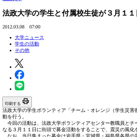
法政大学の学生と付属校生徒が３月１１
2012.03.08 07:00
大学ニュース
学生の活動
その他
print
印刷する
法政大学の学生ボランティア「チーム・オレンジ（学生災害
動を行う。
今回の活動は、法政大学ボランティアセンター教職員とチ
なる３月１１日に街頭で募金活動をすることで、震災の風化
なお、当日集まった募金は岩手県・宮城県・福島県各県の