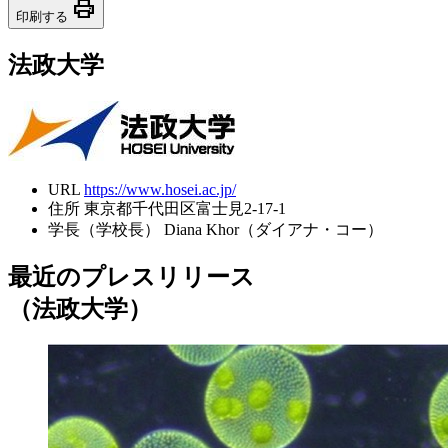
print
印刷する
法政大学
URL
https://www.hosei.ac.jp/
住所
東京都千代田区富士見2-17-1
学長（学校長）
Diana Khor（ダイアナ・コー）
最近のプレスリリース
（法政大学）