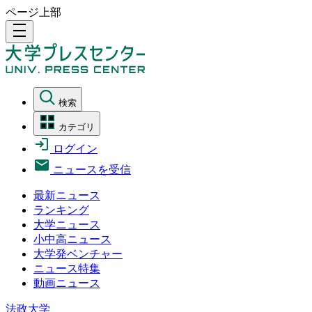
ページ上部
density_medium
検索
カテゴリ
ログイン
ニュースを受信
最新ニュース
ランキング
大学ニュース
小中高ニュース
大学発ベンチャー
ニュース特集
動画ニュース
法政大学