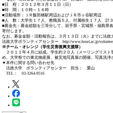
■日 程：２０１２年３月１１日（日）
■時 間：１０時～１６時
■活動場所：ＪＲ飯田橋駅周辺およびＪＲ市ヶ谷駅周辺
■人 数：大学生１７人、教職員５人、付属校生１７人 計
■募金先：募金総額を三等分して、岩手県・宮城県・福島県
寄付します。
なお、募金金額・活動報告は、３月１３日（火）までに法政
法政大学ボランティアセンター http://www.hosei.ac.jp/voluntee
※チーム・オレンジ（学生災害復興支援隊）
２０１１年４月に結成。学生約２０人（メーリングリスト登
め、大学祭での東北物産展、被災地写真展の開催、写真洗浄
▼本件に関する問い合わせ先
法政大学 ボランティアセンター 担当： 栗山
TEL： 03-3264-9516