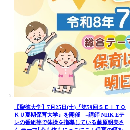
【聖徳大学】7月25日(土)『第59回ＳＥＩＴＯ
ＫＵ夏期保育大学』を開催 –講師 NHK Eテ
レの番組等で体操を指導している藤原明美さ
ん テーマ｢心も体もにっこにこ！保育の幅を