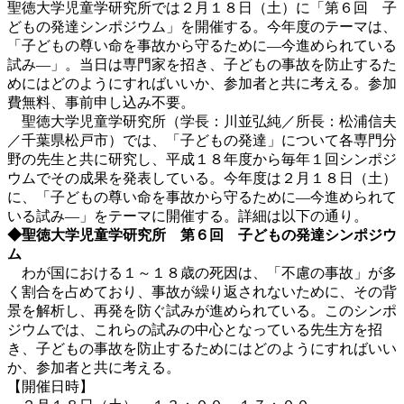
聖徳大学児童学研究所では２月１８日（土）に「第６回 子
どもの発達シンポジウム」を開催する。今年度のテーマは、
「子どもの尊い命を事故から守るために―今進められている
試み―」。当日は専門家を招き、子どもの事故を防止するた
めにはどのようにすればいいか、参加者と共に考える。参加
費無料、事前申し込み不要。
聖徳大学児童学研究所（学長：川並弘純／所長：松浦信夫
／千葉県松戸市）では、「子どもの発達」について各専門分
野の先生と共に研究し、平成１８年度から毎年１回シンポジ
ウムでその成果を発表している。今年度は２月１８日（土）
に、「子どもの尊い命を事故から守るために―今進められて
いる試み―」をテーマに開催する。詳細は以下の通り。
◆聖徳大学児童学研究所 第６回 子どもの発達シンポジウ
ム
わが国における１～１８歳の死因は、「不慮の事故」が多
く割合を占めており、事故が繰り返されないために、その背
景を解析し、再発を防ぐ試みが進められている。このシンポ
ジウムでは、これらの試みの中心となっている先生方を招
き、子どもの事故を防止するためにはどのようにすればいい
か、参加者と共に考える。
【開催日時】