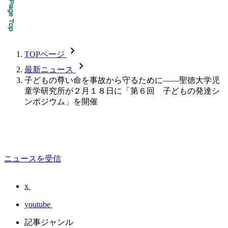
chevron_forward
TOPページ
chevron_forward
最新ニュース
子どもの尊い命を事故から守るために――聖徳大学児
童学研究所が２月１８日に「第６回 子どもの発達シ
ンポジウム」を開催
ニュースを受信
x
youtube
記事ジャンル