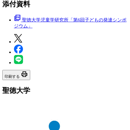
添付資料
picture_as_pdf
聖徳大学児童学研究所「第6回子どもの発達シンポ
ジウム」
print
印刷する
聖徳大学