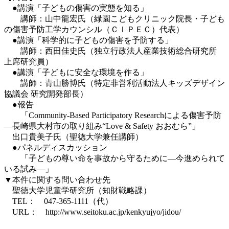
●講演「子どもの傷害の実態を知る」
講師：山中龍宏氏（緑園こどもクリニック院長・子ども
の傷害予防工学カウンシル（ＣＩＰＥＣ）代表）
●講演「科学的に子どもの傷害を予防する」
講師：西田佳史氏（独立行政法人産業技術総合研究所
上席研究員）
●講演「子どもに安全な環境を作る」
講師：青山勝博氏（特定非営利活動法人キッズデザイン
協議会 研究開発部長）
●報告
「Community-Based Participatory Researchによる傷害予防
―長崎県大村市の取り組み“Love & Safety おおむら”」
出口貴美子氏（聖徳大学兼任講師）
●パネルディスカッション
「子どもの尊い命を事故から守るために―今進められて
いる試み―」
▼本件に関する問い合わせ先
聖徳大学児童学研究所（知財戦略課）
TEL： 047-365-1111（代）
URL： http://www.seitoku.ac.jp/kenkyujyo/jidou/