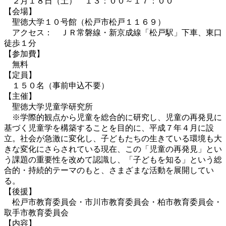
２月１８日（土） １３：００～１７：００
【会場】
聖徳大学１０号館（松戸市松戸１１６９）
アクセス： ＪＲ常磐線・新京成線「松戸駅」下車、東口
徒歩１分
【参加費】
無料
【定員】
１５０名（事前申込不要）
【主催】
聖徳大学児童学研究所
※学際的観点から児童を総合的に研究し、児童の再発見に
基づく児童学を構築することを目的に、平成７年４月に設
立。社会が急激に変化し、子どもたちの生きている環境も大
きな変化にさらされている現在、この「児童の再発見」とい
う課題の重要性を改めて認識し、「子どもを知る」という総
合的・持続的テーマのもと、さまざまな活動を展開してい
る。
【後援】
松戸市教育委員会・市川市教育委員会・柏市教育委員会・
取手市教育委員会
【内容】