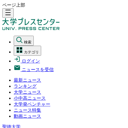
ページ上部
density_medium
検索
カテゴリ
ログイン
ニュースを受信
最新ニュース
ランキング
大学ニュース
小中高ニュース
大学発ベンチャー
ニュース特集
動画ニュース
聖徳大学