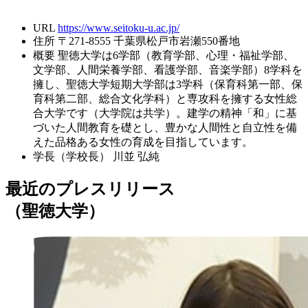
URL
https://www.seitoku-u.ac.jp/
住所
〒271-8555 千葉県松戸市岩瀬550番地
概要
聖徳大学は6学部（教育学部、心理・福祉学部、
文学部、人間栄養学部、看護学部、音楽学部）8学科を
擁し、聖徳大学短期大学部は3学科（保育科第一部、保
育科第二部、総合文化学科）と専攻科を擁する女性総
合大学です（大学院は共学）。建学の精神「和」に基
づいた人間教育を礎とし、豊かな人間性と自立性を備
えた品格ある女性の育成を目指しています。
学長（学校長）
川並 弘純
最近のプレスリリース
（聖徳大学）