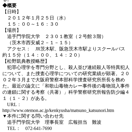
◆概要
【日時】
２０１２年１月２５日（水）
１５：００～１６：３０
【場所】
追手門学院大学 ２３０１教室（２号館３階）
（茨木市西安威２－１－１５）
アクセス： JR茨木駅、阪急茨木市駅よりスクールバス
約１５分（１４：００、１４：２０）
【松野凱典教授略歴】
犯罪心理学を専門分野とし、殺人並び連続殺人等特異犯人
について、また捜査心理学についての研究業績が顕著。２０
０２年３月まで大阪府警察本部科学捜査研究所所長を務め
た。最近の論文に「和歌山毒物カレー事件後の毒物混入事件
の連鎖に関する考察（共著）」科学警察研究所報告防少編４
１（１・２）がある。
URL：
http://www.otemon.ac.jp/kenkyusha/matsuno_katsunori.htm
▼本件に関する問い合わせ先
追手門学院大学 理事長室 広報担当 難波
TEL： 072-641-7690