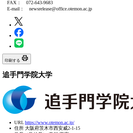
FAX： 072-643-9683
E-mail： newsrelease@office.otemon.ac.jp
print
印刷する
追手門学院大学
URL
https://www.otemon.ac.jp/
住所
大阪府茨木市西安威2-1-15