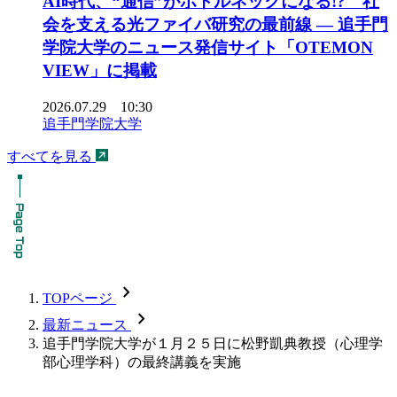
AI時代、“通信”がボトルネックになる!? 社
会を支える光ファイバ研究の最前線 ― 追手門
学院大学のニュース発信サイト「OTEMON
VIEW」に掲載
2026.07.29 10:30
追手門学院大学
すべてを見る
chevron_forward
TOPページ
chevron_forward
最新ニュース
追手門学院大学が１月２５日に松野凱典教授（心理学
部心理学科）の最終講義を実施