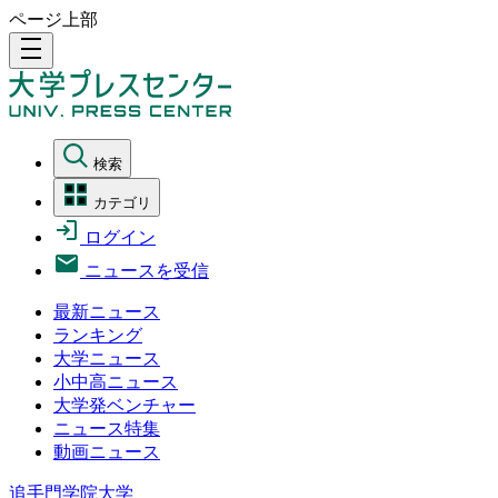
ページ上部
density_medium
検索
カテゴリ
ログイン
ニュースを受信
最新ニュース
ランキング
大学ニュース
小中高ニュース
大学発ベンチャー
ニュース特集
動画ニュース
追手門学院大学