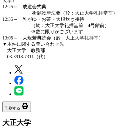
大学）
12:25～ 成道会式典
祈願護摩法要（於：大正大学礼拝堂前）
12:35～ 乳がゆ・お茶・大根炊き接待
（於：大正大学礼拝堂前 4号館前）
※数に限りがございます
13:05～ 大般若典読会（於：大正大学礼拝堂）
▼本件に関する問い合わせ先
大正大学 教務部
03-3918-7311（代）
print
印刷する
大正大学