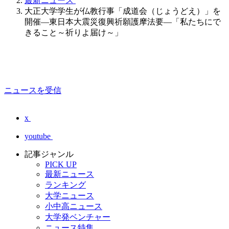
最新ニュース
大正大学学生が仏教行事「成道会（じょうどえ）」を
開催―東日本大震災復興祈願護摩法要―「私たちにで
きること～祈りよ届け～」
ニュースを受信
x
youtube
記事ジャンル
PICK UP
最新ニュース
ランキング
大学ニュース
小中高ニュース
大学発ベンチャー
ニュース特集