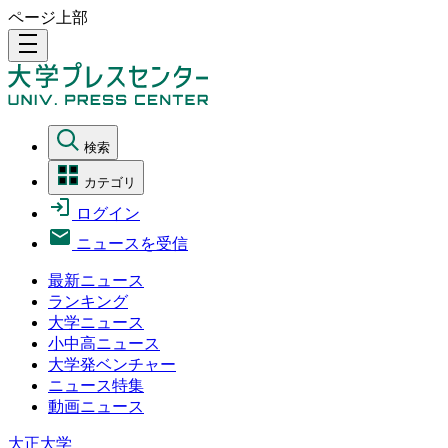
ページ上部
density_medium
検索
カテゴリ
ログイン
ニュースを受信
最新ニュース
ランキング
大学ニュース
小中高ニュース
大学発ベンチャー
ニュース特集
動画ニュース
大正大学