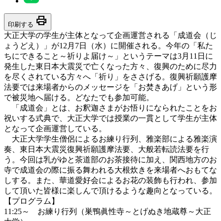
print
印刷する
大正大学の学生が主体となって企画運営される「成道会（じ
ょうどえ）」が12月7日（水）に開催される。今年の「私た
ちにできること～祈りよ届け～」というテーマは3月11日に
発生した東日本大震災で亡くなった方々、復興のために尽力
を尽くされている方々へ「祈り」をささげる。復興祈願護摩
法要では来場者からのメッセージを「お焚きあげ」という形
で被災地へ届ける。どなたでも参加可能。
「成道会」とは、お釈迦さまがお悟りになられたことをお
祝いする式典で、大正大学では授業の一貫として学生が主体
となって企画運営している。
大正大学学生僧侶によるお練り行列、雅楽部による雅楽演
奏、東日本大震災復興祈願護摩法要、大般若転読法要を行
う。今回は乳がゆと茶道部のお茶接待に加え、関西地方のお
寺で成道会の際に振る舞われる大根炊きを来場者へおもてな
しする。また、華道愛好会によるお花の装飾も行われ、参加
して頂いた皆様に楽しんで頂けるような趣向となっている。
【プログラム】
11:25～ お練り行列（巣鴨眞性寺～とげぬき地蔵尊～大正