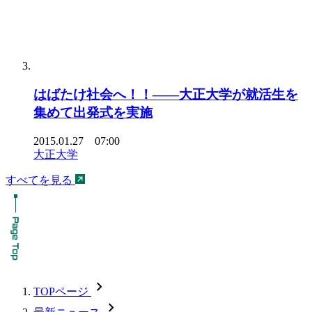
はばたけ社会へ！！――大正大学が就活生を
集めて出発式を実施
2015.01.27 07:00
大正大学
すべてを見る
chevron_forward
TOPページ
chevron_forward