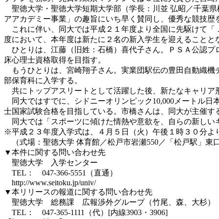
聖徳大学・聖徳大学短期大学部（学長：川並 弘昭／千葉県
アアカデミー事業」の趣旨にいち早く賛同し、優秀な競技歴
これに伴い、同大では平成２１年度より全国に先駆けて「Ｊ
度において、本年度は新たに２名の新入学生を迎えることと
ひとりは、江藤（旧姓：石橋）喜代子さん。ＰＳＡ公認プロ
床心理士資格取得を目指す。
もうひとりは、宮崎翔子さん。実業団駅伝の豊田自動織機チ
部保育科に入学する。
共にトップアスリートとして活躍した後、新たなキャリア
同大ではすでに、シドニーオリンピック10,000メートル
士国家試験合格を目指している。市橋さんは、同大が主催す
同大では「スポーツに傾けた情熱や意欲を、自らの新しいキ
※平成２３年度入学式は、４月５日（火）午後１時３０分よ
（式場：聖徳大学 体育館／松戸市岩瀬550／「松戸駅」東
▼本件に関する問い合わせ先
聖徳大学 入学センター
TEL： 047-366-5551（直通）
http://www.seitoku.jp/univ/
▼本リリースの報道に関する問い合わせ先
聖徳大学 総務課 広報渉外グループ（竹尾、森、大杉）
TEL： 047-365-1111（代）[内線3903・3906]