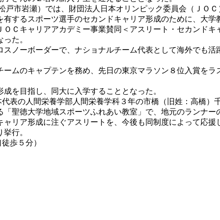
松戸市岩瀬）では、財団法人日本オリンピック委員会（ＪＯＣ
を有するスポーツ選手のセカンドキャリア形成のために、大学
ＯＣキャリアアカデミー事業賛同＜アスリート・セカンドキ
なった。
スノーボーダーで、ナショナルチーム代表として海外でも活
ームのキャプテンを務め、先日の東京マラソン８位入賞をラ
形成を目指し、同大に入学することとなった。
日本代表の人間栄養学部人間栄養学科３年の市橋（旧姓：高橋）
る「聖徳大学地域スポーツふれあい教室」で、地元のランナー
ャリア形成に注ぐアスリートを、今後も同制度によって応援
り挙行。
口徒歩５分）