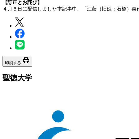
【訂正とお詫び】
４月６日に配信しました本記事中、「江藤（旧姓：石橋）喜
print
印刷する
聖徳大学