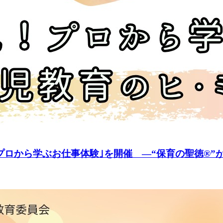
プロから学ぶお仕事体験｣を開催 ―“保育の聖徳®”