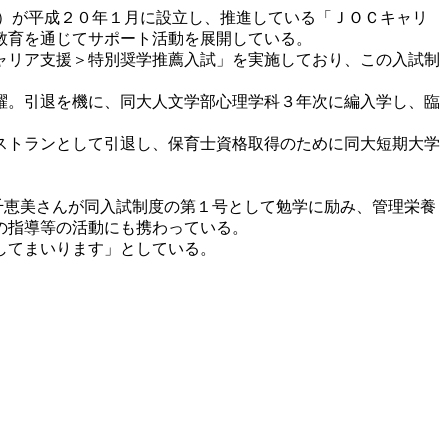
）が平成２０年１月に設立し、推進している「ＪＯＣキャリ
教育を通じてサポート活動を展開している。
ャリア支援＞特別奨学推薦入試」を実施しており、この入試制
躍。引退を機に、同大人文学部心理学科３年次に編入学し、臨
ストランとして引退し、保育士資格取得のために同大短期大学
千恵美さんが同入試制度の第１号として勉学に励み、管理栄養
の指導等の活動にも携わっている。
してまいります」としている。