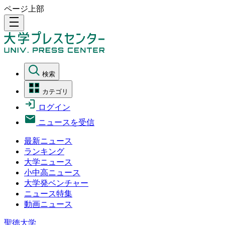
ページ上部
density_medium
検索
カテゴリ
ログイン
ニュースを受信
最新ニュース
ランキング
大学ニュース
小中高ニュース
大学発ベンチャー
ニュース特集
動画ニュース
聖徳大学