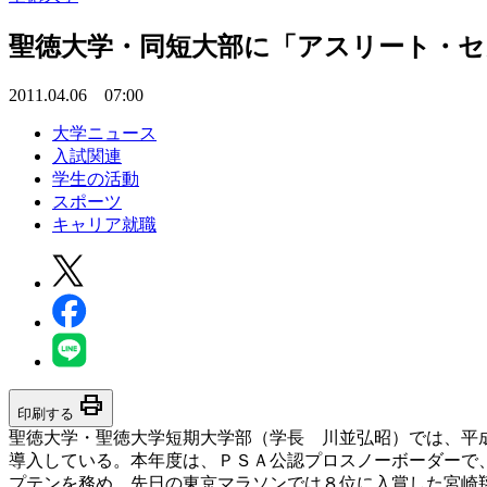
聖徳大学・同短大部に「アスリート・セ
2011.04.06 07:00
大学ニュース
入試関連
学生の活動
スポーツ
キャリア就職
print
印刷する
聖徳大学・聖徳大学短期大学部（学長 川並弘昭）では、平
導入している。本年度は、ＰＳＡ公認プロスノーボーダーで
プテンを務め、先日の東京マラソンでは８位に入賞した宮崎