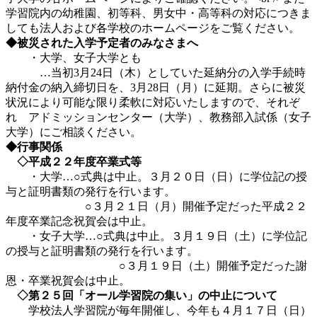
学習院内の幼稚園、初等科、男女中・高等科の対応につきま
しても法人および各学校のホームページをご覧ください。
◆被災された入学予定者のみなさまへ
・大学、女子大学とも
…当初3月24日（木）としていた延納分の入学手続時
納付金の納入締切日を、3月28日（月）に延期。さらに被災
状況により可能な限り柔軟に対応いたしますので、それぞ
れ アドミッションセンター（大学）、教務部入試係（女子
大学）にご相談ください。
◆行事関係
◇平成２２年度卒業式等
・大学…○式典は中止。３月２０日（日）に学位記の授
与と証明書類の発行を行います。
○３月２１日（月）開催予定だった平成２２
年度卒業記念祝賀会は中止。
・女子大学…○式典は中止。３月１９日（土）に学位記
の授与と証明書類の発行を行います。
○３月１９日（土）開催予定だった謝
恩・卒業祝賀会は中止。
◇第２５回「オール学習院の集い」の中止について
学校法人学習院が毎年開催し、今年も４月１７日（日）