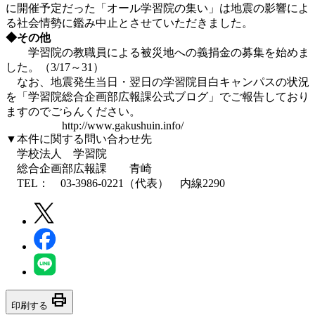
に開催予定だった「オール学習院の集い」は地震の影響によ
る社会情勢に鑑み中止とさせていただきました。
◆その他
学習院の教職員による被災地への義捐金の募集を始めま
した。（3/17～31）
なお、地震発生当日・翌日の学習院目白キャンパスの状況
を「学習院総合企画部広報課公式ブログ」でご報告しており
ますのでごらんください。
http://www.gakushuin.info/
▼本件に関する問い合わせ先
学校法人 学習院
総合企画部広報課 青崎
TEL： 03-3986-0221（代表） 内線2290
print
印刷する