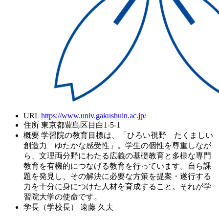
URL
https://www.univ.gakushuin.ac.jp/
住所
東京都豊島区目白1-5-1
概要
学習院の教育目標は、「ひろい視野 たくましい
創造力 ゆたかな感受性」。学生の個性を尊重しなが
ら、文理両分野にわたる広義の基礎教育と多様な専門
教育を有機的につなげる教育を行っています。自ら課
題を発見し、その解決に必要な方策を提案・遂行する
力を十分に身につけた人材を育成すること。それが学
習院大学の使命です。
学長（学校長）
遠藤 久夫