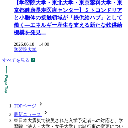
【学習院大学・東北大学・東京薬科大学・東
京都健康長寿医療センター】ミトコンドリア
と小胞体の接触領域が「鉄供給ハブ」として
働く―エネルギー産生を支える新たな鉄供給
機構を発見―
2026.06.18 14:00
学習院大学
すべてを見る
chevron_forward
TOPページ
chevron_forward
最新ニュース
東日本大震災で被災された入学予定者への対応と、学
習院（法人・大学・女子大学）の諸行事の変更につい