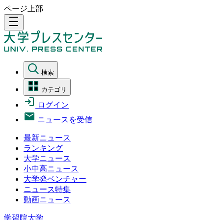
ページ上部
density_medium
検索
カテゴリ
ログイン
ニュースを受信
最新ニュース
ランキング
大学ニュース
小中高ニュース
大学発ベンチャー
ニュース特集
動画ニュース
学習院大学