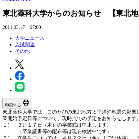
東北薬科大学からのお知らせ 【東北地
2011.03.17 07:00
大学ニュース
入試関連
その他
print
印刷する
東北薬科大学では、このたびの東北地方太平洋沖地震の影響に
業開始予定日等について、現時点での予定をお知らせします
１） ３月１７日（木）の卒業式は中止します。
（卒業証書等の配布等は現在検討中です）
２） 在学生については、４月２２日（金）までは休講しま