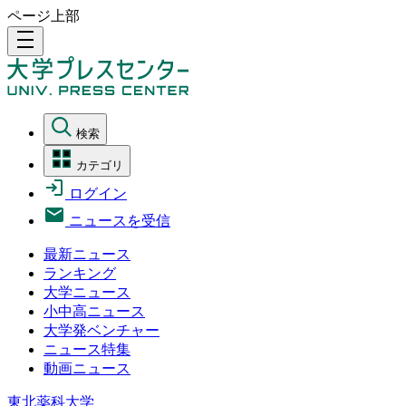
ページ上部
density_medium
検索
カテゴリ
ログイン
ニュースを受信
最新ニュース
ランキング
大学ニュース
小中高ニュース
大学発ベンチャー
ニュース特集
動画ニュース
東北薬科大学