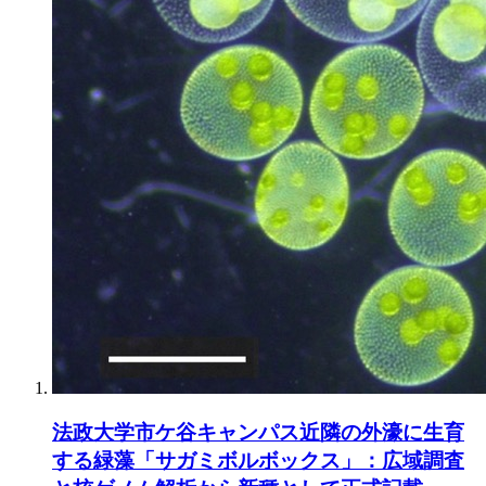
法政大学市ケ谷キャンパス近隣の外濠に生育
する緑藻「サガミボルボックス」：広域調査