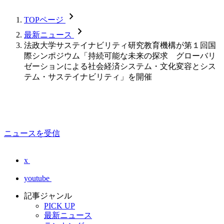
chevron_forward
TOPページ
chevron_forward
最新ニュース
法政大学サステイナビリティ研究教育機構が第１回国
際シンポジウム「持続可能な未来の探求 グローバリ
ゼーションによる社会経済システム・文化変容とシス
テム・サステイナビリティ」を開催
ニュースを受信
x
youtube
記事ジャンル
PICK UP
最新ニュース