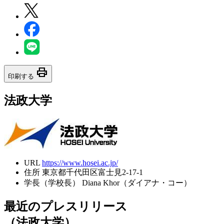
print
印刷する
法政大学
URL
https://www.hosei.ac.jp/
住所
東京都千代田区富士見2-17-1
学長（学校長）
Diana Khor（ダイアナ・コー）
最近のプレスリリース
（法政大学）