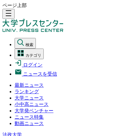
ページ上部
density_medium
検索
カテゴリ
ログイン
ニュースを受信
最新ニュース
ランキング
大学ニュース
小中高ニュース
大学発ベンチャー
ニュース特集
動画ニュース
法政大学