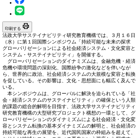
print
印刷する
法政大学サステイナビリティ研究教育機構では、３月１６日
（水）に第１回国際シンポジウム「持続可能な未来の探求
グローバリゼーションによる社会経済システム・文化変容と
システム・サステイナビリティ」を開催する。
グローバリゼーションのダイナミズムは、金融危機・経済
危機や環境問題の深刻化、国際紛争の激化などを伴いなが
ら、世界的に政治、社会経済システムの大規模な変容と転換
を促している。その影響は、文化・思想面にも幅広く及んで
いる。
本シンポジウムは、グローバルに解決を迫られている「社
会・経済システムのサステイナビリティ」の確保という人類
的課題の総合的解明を目指す、法政大学サステイナビリティ
研究教育機構の大型研究プロジェクト構想の一環として、グ
ローバリゼーションのダイナミズムによる社会経済・文化変
容とシステム転換の基本ダイナミズムの解明と、社会経済の
持続可能な再生の展望を、近代国民国家の枠組みを超えて、