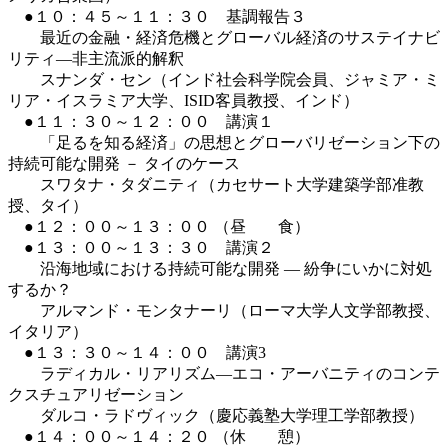
●１０：４５～１１：３０ 基調報告３
最近の金融・経済危機とグローバル経済のサステイナビ
リティ―非主流派的解釈
スナンダ・セン（インド社会科学院会員、ジャミア・ミ
リア・イスラミア大学、ISID客員教授、インド）
●１１：３０～１２：００ 講演１
「足るを知る経済」の思想とグローバリゼーション下の
持続可能な開発 － タイのケース
スワタナ・タダニティ（カセサート大学建築学部准教
授、タイ）
●１２：００～１３：００ （昼 食）
●１３：００～１３：３０ 講演２
沿海地域における持続可能な開発 ― 紛争にいかに対処
するか？
アルマンド・モンタナーリ（ローマ大学人文学部教授、
イタリア）
●１３：３０～１４：００ 講演3
ラディカル・リアリズム―エコ・アーバニティのコンテ
クスチュアリゼーション
ダルコ・ラドヴィック（慶応義塾大学理工学部教授）
●１４：００～１４：２０ （休 憩）