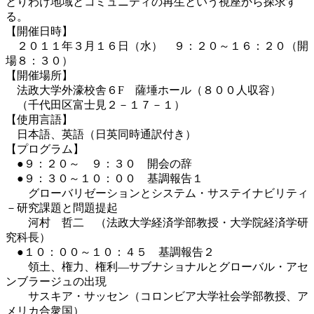
とりわけ地域とコミュニティの再生という視座から探求す
る。
【開催日時】
２０１１年３月１６日（水） ９：２０～１６：２０（開
場８：３０）
【開催場所】
法政大学外濠校舎６F 薩埵ホール（８００人収容）
（千代田区富士見２－１７－１）
【使用言語】
日本語、英語（日英同時通訳付き）
【プログラム】
●９：２０～ ９：３０ 開会の辞
●９：３０～１０：００ 基調報告１
グローバリゼーションとシステム・サステイナビリティ
－研究課題と問題提起
河村 哲二 （法政大学経済学部教授・大学院経済学研
究科長）
●１０：００～１０：４５ 基調報告２
領土、権力、権利―サブナショナルとグローバル・アセ
ンブラージュの出現
サスキア・サッセン（コロンビア大学社会学部教授、ア
メリカ合衆国）