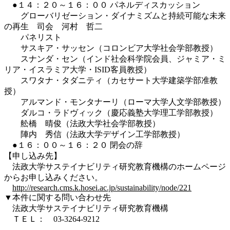
●１４：２０～１６：００ パネルディスカッション
グローバリゼーション・ダイナミズムと持続可能な未来
の再生 司会 河村 哲二
パネリスト
サスキア・サッセン（コロンビア大学社会学部教授）
スナンダ・セン（インド社会科学院会員、ジャミア・ミ
リア・イスラミア大学・ISID客員教授）
スワタナ・タダニティ（カセサート大学建築学部准教
授）
アルマンド・モンタナーリ（ローマ大学人文学部教授）
ダルコ・ラドヴィック（慶応義塾大学理工学部教授）
舩橋 晴俊（法政大学社会学部教授）
陣内 秀信（法政大学デザイン工学部教授）
●１６：００～１６：２０ 閉会の辞
【申し込み先】
法政大学サステイナビリティ研究教育機構のホームページ
からお申し込みください。
http://research.cms.k.hosei.ac.jp/sustainability/node/221
▼本件に関する問い合わせ先
法政大学サステイナビリティ研究教育機構
ＴＥＬ： 03-3264-9212