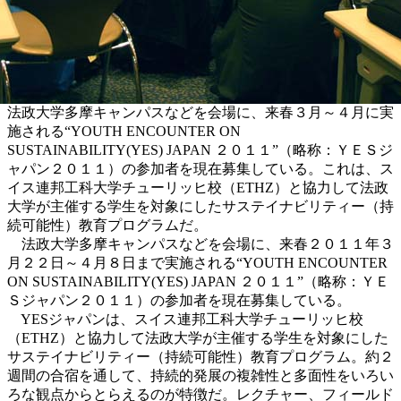
法政大学多摩キャンパスなどを会場に、来春３月～４月に実
施される“YOUTH ENCOUNTER ON
SUSTAINABILITY(YES) JAPAN ２０１１”（略称：ＹＥＳジ
ャパン２０１１）の参加者を現在募集している。これは、ス
イス連邦工科大学チューリッヒ校（ETHZ）と協力して法政
大学が主催する学生を対象にしたサステイナビリティー（持
続可能性）教育プログラムだ。
法政大学多摩キャンパスなどを会場に、来春２０１１年３
月２２日～４月８日まで実施される“YOUTH ENCOUNTER
ON SUSTAINABILITY(YES) JAPAN ２０１１”（略称：ＹＥ
Ｓジャパン２０１１）の参加者を現在募集している。
YESジャパンは、スイス連邦工科大学チューリッヒ校
（ETHZ）と協力して法政大学が主催する学生を対象にした
サステイナビリティー（持続可能性）教育プログラム。約２
週間の合宿を通して、持続的発展の複雑性と多面性をいろい
ろな観点からとらえるのが特徴だ。レクチャー、フィールド