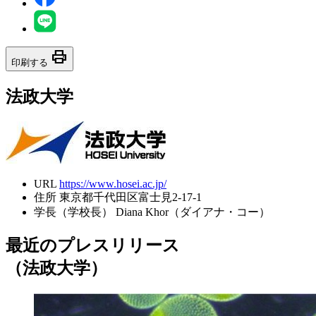
print
印刷する
法政大学
URL
https://www.hosei.ac.jp/
住所
東京都千代田区富士見2-17-1
学長（学校長）
Diana Khor（ダイアナ・コー）
最近のプレスリリース
（法政大学）