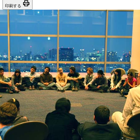
print
印刷する