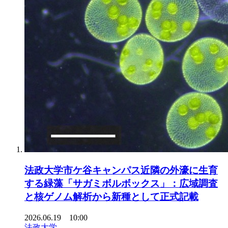
法政大学市ケ谷キャンパス近隣の外濠に生育
する緑藻「サガミボルボックス」：広域調査
と核ゲノム解析から新種として正式記載
2026.06.19 10:00
法政大学