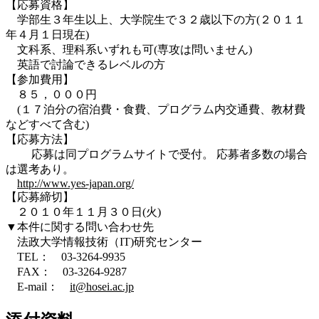
【応募資格】
学部生３年生以上、大学院生で３２歳以下の方(２０１１
年４月１日現在)
文科系、理科系いずれも可(専攻は問いません)
英語で討論できるレベルの方
【参加費用】
８５，０００円
(１７泊分の宿泊費・食費、プログラム内交通費、教材費
などすべて含む)
【応募方法】
応募は同プログラムサイトで受付。 応募者多数の場合
は選考あり。
http://www.yes-japan.org/
【応募締切】
２０１０年１１月３０日(火)
▼本件に関する問い合わせ先
法政大学情報技術（IT)研究センター
TEL： 03-3264-9935
FAX： 03-3264-9287
E-mail：
it@hosei.ac.jp