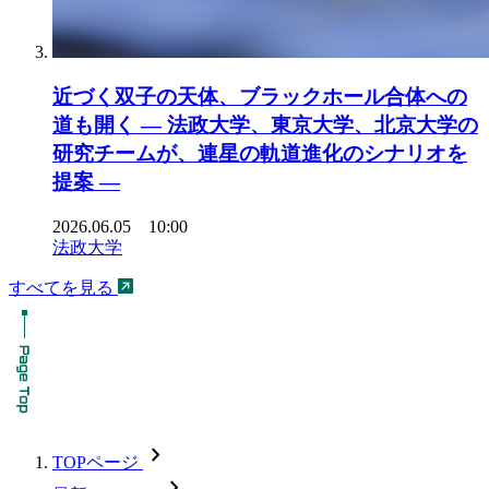
近づく双子の天体、ブラックホール合体への
道も開く ― 法政大学、東京大学、北京大学の
研究チームが、連星の軌道進化のシナリオを
提案 ―
2026.06.05 10:00
法政大学
すべてを見る
chevron_forward
TOPページ
chevron_forward