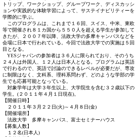
トリップ、ワークショップ、グループワーク、ディスカッシ
ョンや実践的な体験学習によって、サステイナビリティーを
学際的に学ぶ。
このプログラムは、これまで１６回、スイス、中米、東欧
等で開催され８１カ国から５５０人を超える学生が参加して
きたが、２００７年以降、法政大学の多摩キャンパスなどを
会場に日本で行われている。今回で法政大学での実施は５回
目となる。
YESジャパンの参加者は３６人に限られており、そのうち
２４人は外国人、１２人は日本人となる。プログラムは英語
で行わるので、英語で討論のできるレベルが必要だが、専攻
に制限はなく、文科系、理科系問わず、どのような学部の学
生でも応募可能となっている。
対象学年は大学３年生以上、大学院生を含む３２歳以下の
学生。(２０１１年４月１日現在)。
【開催日時】
２０１１年３月２２日(火)～４月８日(金)
【開催場所】
法政大学 多摩キャンパス、富士セミナーハウス
【募集人数】
１２名(日本人)