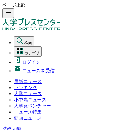
ページ上部
density_medium
検索
カテゴリ
ログイン
ニュースを受信
最新ニュース
ランキング
大学ニュース
小中高ニュース
大学発ベンチャー
ニュース特集
動画ニュース
法政大学