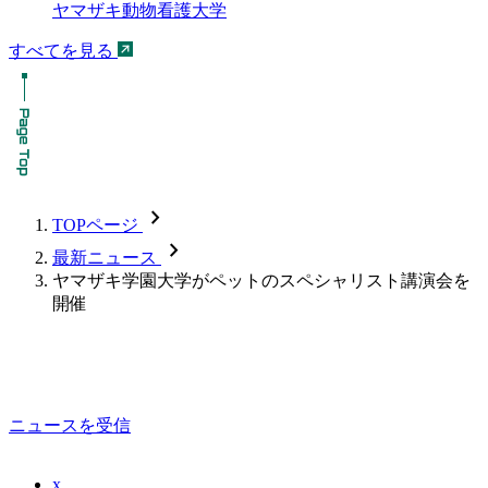
ヤマザキ動物看護大学
すべてを見る
chevron_forward
TOPページ
chevron_forward
最新ニュース
ヤマザキ学園大学がペットのスペシャリスト講演会を
開催
ニュースを受信
x