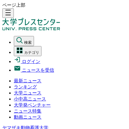
ページ上部
density_medium
検索
カテゴリ
ログイン
ニュースを受信
最新ニュース
ランキング
大学ニュース
小中高ニュース
大学発ベンチャー
ニュース特集
動画ニュース
ヤマザキ動物看護大学