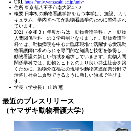
URL
https://univ.yamazaki.ac.jp/univ/
住所
東京都八王子市南大沢4-7-2
概要
日本初の動物看護学部をもつ本学は、施設、カリ
キュラム、学内すべてが動物看護学のために整備され
ています。
2021（令和３）年度からは「動物看護学科」と「動物
人間関係学科」の２学科制となりました。動物看護学
科では、動物病院を中心に臨床現場で活躍する愛玩動
物看護師に求められる専門的な知識と技術を修得し、
動物看護の新しい領域を追求していきます。動物人間
関係学科では、動物とヒトとのより良い共生社会を築
くために、動物介在福祉の現場や動物関連産業分野で
活躍し社会に貢献できるように新しい領域で学びま
す。
学長（学校長）
山﨑 薫
最近のプレスリリース
（ヤマザキ動物看護大学）