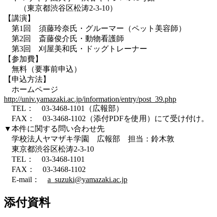
（東京都渋谷区松涛2-3-10）
【講演】
第1回 須藤玲奈氏・グルーマー（ペット美容師）
第2回 斎藤俊介氏・動物看護師
第3回 刈屋美和氏・ドッグトレーナー
【参加費】
無料（要事前申込）
【申込方法】
ホームページ
http://univ.yamazaki.ac.jp/information/entry/post_39.php
TEL： 03-3468-1101（広報部）
FAX： 03-3468-1102（添付PDFを使用）にて受け付け。
▼本件に関する問い合わせ先
学校法人ヤマザキ学園 広報部 担当：鈴木敦
東京都渋谷区松涛2-3-10
TEL： 03-3468-1101
FAX： 03-3468-1102
E-mail：
a_suzuki@yamazaki.ac.jp
添付資料