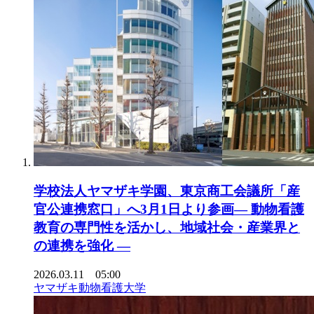
学校法人ヤマザキ学園、東京商工会議所「産
官公連携窓口」へ3月1日より参画― 動物看護
教育の専門性を活かし、地域社会・産業界と
の連携を強化 ―
2026.03.11 05:00
ヤマザキ動物看護大学