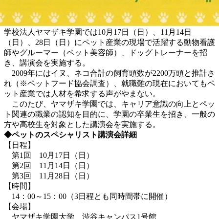
学校法人ヤマザキ学園では10月17日（日）、11月14日
（日）、28日（日）にペット産業の現場で活躍する動物看護
師やグルーマー（ペット美容師）、ドッグトレーナーを招
き、講演会を実施する。
2009年にはイヌ、ネコ合計の飼育頭数が2200万頭と推計さ
れ（※ペットフード協会調査）、就職難の現在においてもペ
ット産業では人材を希求する声がやまない。
このたび、ヤマザキ学園では、キャリア意識の向上とペッ
ト関連の職業の認知を目的に、学園の卒業生を招き、一般の
方や高校生を対象とした講演会を実施する。
◆ペットのスペシャリスト講演会詳細
【日程】
第1回 10月17日（日）
第2回 11月14日（日）
第3回 11月28日（日）
【時間】
14：00～15：00（3日程とも同時間帯に開催）
【会場】
ヤマザキ学園大学 渋谷キャンパス1号館