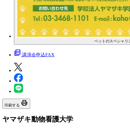
ペットのスペシャリ
picture_as_pdf
講演会申込FAX
print
印刷する
ヤマザキ動物看護大学