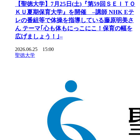
【聖徳大学】7月25日(土)『第59回ＳＥＩＴＯ
ＫＵ夏期保育大学』を開催 –講師 NHK Eテ
レの番組等で体操を指導している藤原明美さ
ん テーマ｢心も体もにっこにこ！保育の幅を
広げましょう！｣–
2026.06.25 15:00
聖徳大学