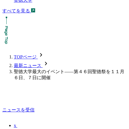
聖徳大学
すべてを見る
chevron_forward
TOPページ
chevron_forward
最新ニュース
聖徳大学最大のイベント――第４６回聖徳祭を１１月
６日、７日に開催
ニュースを受信
x