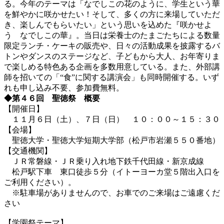
る。今年のテーマは「なでしこの花のように、学生という華
を鮮やかに咲かせたい！そして、多くの方に来場していただ
き、楽しんでもらいたい」という思いを込めた『咲かせよ
う なでしこの華』。当日は栄養士のたまごたちによる数量
限定ランチ・ケーキの販売や、日々の活動成果を披露するバ
トンやダンスのステージなど、子どもから大人、お年寄りま
で楽しめる特色ある企画を多数用意している。また、外部講
師を招いての「“食”に関する講演会」も同時開催する。いず
れも申し込み不要、参加費無料。
◆第４６回 聖徳祭 概要
【開催日】
１１月６日（土）、７日（日） １０：００～１５：３０
【会場】
聖徳大学・聖徳大学短期大学部（松戸市岩瀬５５０番地）
【交通機関】
ＪＲ常磐線・ＪＲ乗り入れ地下鉄千代田線・新京成線
松戸駅下車 東口徒歩５分（イトーヨーカ堂５階出入口を
ご利用ください）。
※駐車場がありませんので、お車でのご来場はご遠慮くだ
さい
【学園祭テーマ】