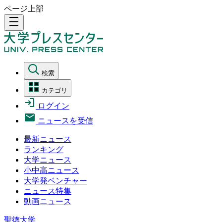
ページ上部
density_medium
検索
カテゴリ
ログイン
ニュースを受信
最新ニュース
ランキング
大学ニュース
小中高ニュース
大学発ベンチャー
ニュース特集
動画ニュース
聖徳大学