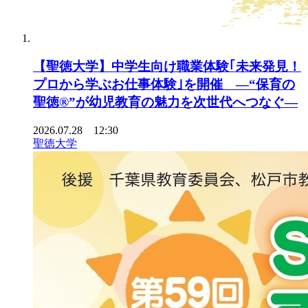
【聖徳大学】中学生向け職業体験｢未来発見！
プロから学ぶお仕事体験｣を開催 ―“保育の
聖徳®”が幼児教育の魅力を次世代へつなぐ―
2026.07.28 12:30
聖徳大学