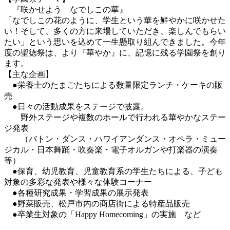
『咲かせよう なでしこの華』
「なでしこの花のように、学生という華を鮮やかに咲かせた
い！そして、多くの方に来場していただき、楽しんでもらい
たい」という思いを込めて一生懸取り組んできました。今年
度の聖徳祭は、より『華やか』に、記憶に残る学園祭を創り
ます。
【主な企画】
●栄養士のたまごたちによる数量限定ランチ・ケーキの販
売
●日々の活動成果をステージで披露。
野外ステージや複数のホールで行われる華やかなステー
ジ発表
（バトン・ダンス・ハワイアンダンス・オペラ・ミュー
ジカル・日本舞踊・吹奏楽・電子オルガンや打楽器の演奏
等）
●保育、幼児教育、児童教育系の学生たちによる、子ども
対象の多彩な発表や様々な体験コーナー
●各種研究成果・学習成果の展示発表
●野菜販売、松戸市内の商店街による特産品販売
●卒業生対象の「Happy Homecoming」の実施 など