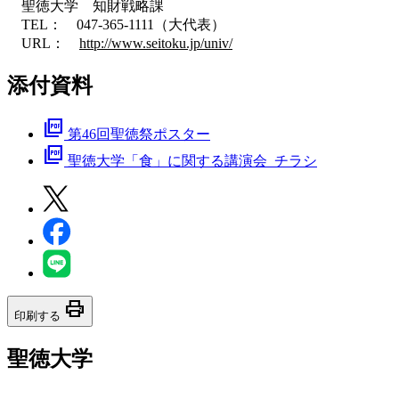
聖徳大学 知財戦略課
TEL： 047-365-1111（大代表）
URL：
http://www.seitoku.jp/univ/
添付資料
picture_as_pdf
第46回聖徳祭ポスター
picture_as_pdf
聖徳大学「食」に関する講演会_チラシ
print
印刷する
聖徳大学