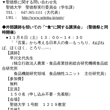
▼聖徳祭に関する問い合わせ先
聖徳大学 聖徳祭実行委員会（学生課）
TEL： 047-365-1111（大代表）
URL：
http://www.seitoku.jp/univ/
◆外部講師を招いての「“食”に関する講演会」（聖徳祭と同
時開催）
●１１月６日（土）１３：００～１４：３０
「『言葉』から考える日本人の食―もっちり、ねばね
ば、ほくほく、とろり…―」
【講師】
早川文代先生
（独立行政法人農業・食品産業技術総合研究機構食品総
合研究所
食品機能研究領域 食品物性ユニット 主任研究員）
【参加費】
無料
【定員】
１５０名（申し込み不要・先着順）
【会場】
聖徳大学 １号館 １２１９教室
【共催】