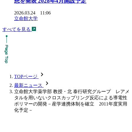
想を発表 2028年4月開設予定
2026.03.24 11:06
立命館大学
すべてを見る
chevron_forward
TOPページ
chevron_forward
最新ニュース
立命館大学薬学部 教授・北 泰行研究グループ レアメ
タルを用いないクロスカップリング反応による導電性
ポリマーの開発－産学連携体制を確立 2011年度実用
化予定－