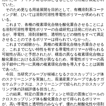
ていた。
そのため更なる用途展開を目的として、有機溶剤系コーテ
ィング材、ひいては溶剤可溶性導電性ポリマーが求められて
いる。
これまで、各種の複素環化合物を酸化重合させることによ
る溶剤可溶性導電性ポリマーの合成研究は活発に行われてい
るが、導電性、溶剤溶解性、透明性などの物性をすべて満足
させることのできるポリマーは得られていなかった。
これまでの経験から、異種の複素環化合物を共重合させる
と、これまでにない特性を有する導電性ポリマーが得られる
可能性が高いと予想されたが、構造の異なる複素環化合物は
酸化重合における反応性が異なるため、導電性ポリマーの高
分子鎖中に均一に異種の複素環化合物を導入することは困難
であった。
今回、当研究グループが候補となるクロスカップリング体
のスクリーニングを実施した。長瀬産業グループであるナガ
セケムテックスは、スクリーニングで絞られたクロスカップ
リング体の詳細評価を担当した。
この結果、特定の置換チオフェンと特定の置換ピロールの
クロスカップリング体を酸化重合させて得られるポリマー
が、高い導電性と透明性のみならず、優れた耐酸化性や溶剤