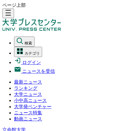
ページ上部
density_medium
検索
カテゴリ
ログイン
ニュースを受信
最新ニュース
ランキング
大学ニュース
小中高ニュース
大学発ベンチャー
ニュース特集
動画ニュース
立命館大学