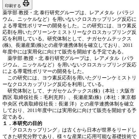
print
印刷する
薬学部 教授・北 泰行研究グループは、レアメタル（パラジ
ウム、ニッケルなど）を用いないクロスカップリング反応に
よる導電性ポリマーの開発をした。この研究には、ヨウ素反
応剤を用いたグリーンケミストリーなクロスカップリング反
応を利用している。研究体制として、ナガセケムテックス
(株)、長瀬産業(株)との産学連携体制を確立しており、2011
年度中には実用化に向けて販売を開始する予定である。
薬学部 教授・北 泰行研究グループは、レアメタル（パラ
ジウム、ニッケルなど）を用いないクロスカップリング反応
による導電性ポリマーの開発をした。
この研究には、ヨウ素反応剤を用いたグリーンケミストリ
ーなクロスカップリング反応を利用している。
研究体制として、ナガセケムテックス(株)（本社：大阪市
西区 取締役社長：毛利充邦）、長瀬産業(株)（本社：東京都
中央区 代表取締役社長：長瀬 洋）との産学連携体制を確立
しており、2011年度中には実用化に向けて販売を開始する予
定である。
１．本研究の目的
「クロスカップリング」は古くから日本が世界をリードし
てきた研究分野であり、様々な産業に応用可能な基礎技術で