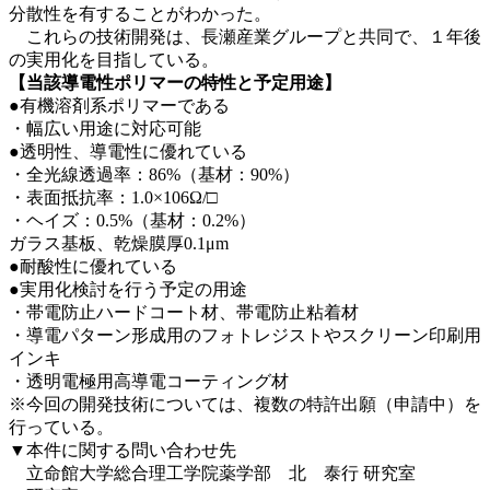
分散性を有することがわかった。
これらの技術開発は、長瀬産業グループと共同で、１年後
の実用化を目指している。
【当該導電性ポリマーの特性と予定用途】
●有機溶剤系ポリマーである
・幅広い用途に対応可能
●透明性、導電性に優れている
・全光線透過率：86%（基材：90%）
・表面抵抗率：1.0×106Ω/□
・ヘイズ：0.5%（基材：0.2%）
ガラス基板、乾燥膜厚0.1μm
●耐酸性に優れている
●実用化検討を行う予定の用途
・帯電防止ハードコート材、帯電防止粘着材
・導電パターン形成用のフォトレジストやスクリーン印刷用
インキ
・透明電極用高導電コーティング材
※今回の開発技術については、複数の特許出願（申請中）を
行っている。
▼本件に関する問い合わせ先
立命館大学総合理工学院薬学部 北 泰行 研究室