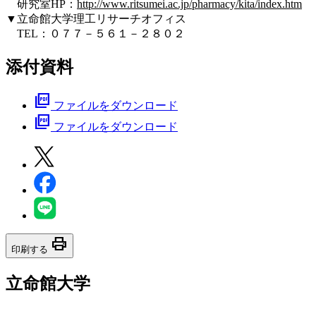
研究室HP：
http://www.ritsumei.ac.jp/pharmacy/kita/index.htm
▼立命館大学理工リサーチオフィス
TEL：０７７－５６１－２８０２
添付資料
picture_as_pdf
ファイルをダウンロード
picture_as_pdf
ファイルをダウンロード
print
印刷する
立命館大学