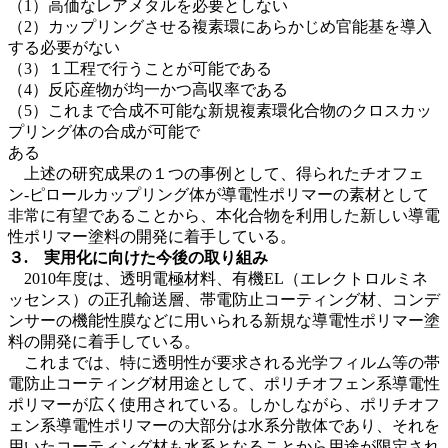
（1）高価なレアメタルを必要としない
（2）カップリングさせる複素環にあらかじめ官能基を導入
する必要がない
（3）１工程で行うことが可能である
（4）反応産物が均一かつ高収率である
（5）これまで合成不可能な新規複素環化合物のクロスカッ
プリング体の合成が可能で
ある
上述の研究成果の１つの事例として、得られたチオフェ
ン-ピロールカップリング体が導電性ポリマーの素材として
非常に有望であることから、本化合物を利用した新しい導電
性ポリマー塗料の開発に着手している。
３. 実用化に向けた今後の取り組み
2010年度は、透明電極材料、有機EL（エレクトロルミネ
ッセンス）の正孔輸送層、帯電防止コーティング材、コンデ
ンサーの機能性膜などに用いられる新規な導電性ポリマー塗
料の開発に着手している。
これまでは、特に透明性が要求される光学フィルム等の帯
電防止コーティング材用途として、ポリチオフェン系導電性
ポリマーが広く使用されている。しかしながら、ポリチオフ
ェン系導電性ポリマーの大部分は水系分散体であり、それを
用いたコーティング材も水系となることから用途が限定され