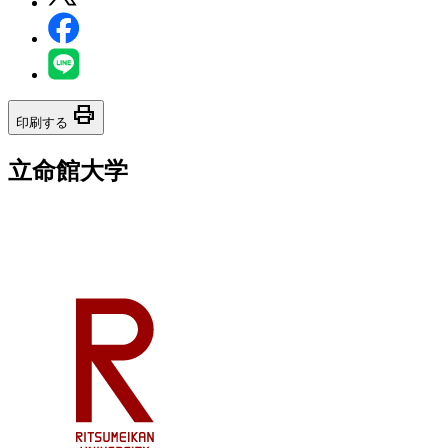
print
印刷する
立命館大学