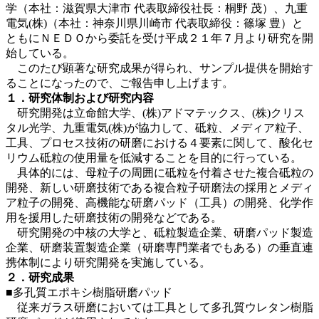
学（本社：滋賀県大津市 代表取締役社長：桐野 茂）、九重
電気(株)（本社：神奈川県川崎市 代表取締役：篠塚 豊）と
ともにＮＥＤＯから委託を受け平成２１年７月より研究を開
始している。
このたび顕著な研究成果が得られ、サンプル提供を開始す
ることになったので、ご報告申し上げます。
１．研究体制および研究内容
研究開発は立命館大学、(株)アドマテックス、(株)クリス
タル光学、九重電気(株)が協力して、砥粒、メディア粒子、
工具、プロセス技術の研磨における４要素に関して、酸化セ
リウム砥粒の使用量を低減することを目的に行っている。
具体的には、母粒子の周囲に砥粒を付着させた複合砥粒の
開発、新しい研磨技術である複合粒子研磨法の採用とメディ
ア粒子の開発、高機能な研磨パッド（工具）の開発、化学作
用を援用した研磨技術の開発などである。
研究開発の中核の大学と、砥粒製造企業、研磨パッド製造
企業、研磨装置製造企業（研磨専門業者でもある）の垂直連
携体制により研究開発を実施している。
２．研究成果
■多孔質エポキシ樹脂研磨パッド
従来ガラス研磨においては工具として多孔質ウレタン樹脂