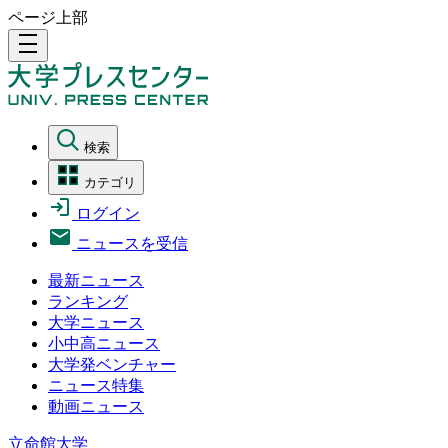
ページ上部
density_medium
検索
カテゴリ
ログイン
ニュースを受信
最新ニュース
ランキング
大学ニュース
小中高ニュース
大学発ベンチャー
ニュース特集
動画ニュース
立命館大学