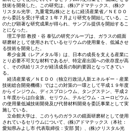
技術を開発した。この研究は、(株)アドマテックス、(株)ク
リスタル光学、九重電気(株)とともに経済産業省／ＮＥＤＯ
から委託を受け平成２１年７月より研究を開始している。こ
のたび顕著な研究成果が得られ、サンプル提供を開始するこ
とになった。
理工学部 教授・谷 泰弘の研究グループは、ガラスの鏡面
研磨材として使用されているセリウムの使用量を、低減させ
る技術を開発した。
希少金属（レアメタル等）は、日本の成長を支える産業に
とり必要不可欠な材料であるが、特定産出国への依存度が高
く、その供給リスクが経済成長の制約要因となってきてい
る。
経済産業省／ＮＥＤＯ（独立行政法人新エネルギー・産業
技術総合開発機構）ではこの対策の一環として平成１９年度
からインジウム、ディスプロシウム、タングステン、平成２
１年度からは白金族、セリウム、テルビウム・ユーロピウム
の使用量低減技術開発及び代替材料開発を委託事業として実
施している。
立命館大学は、このうちのガラスの鏡面研磨材として使用
されているセリウムについて、(株)アドマテックス（本社：
愛知県みよし市 代表取締役：安部 賛）、(株)クリスタル光