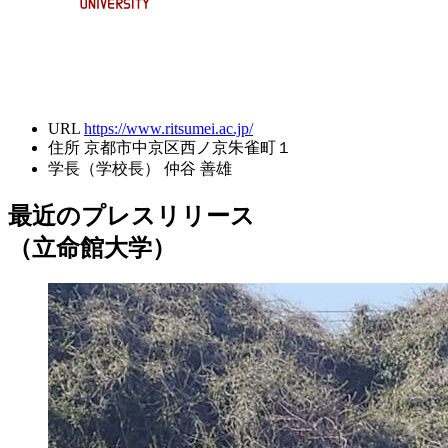
URL
https://www.ritsumei.ac.jp/
住所
京都市中京区西ノ京朱雀町１
学長（学校長）
仲谷 善雄
最近のプレスリリース
（立命館大学）