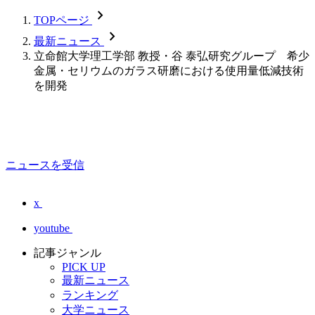
chevron_forward
TOPページ
chevron_forward
最新ニュース
立命館大学理工学部 教授・谷 泰弘研究グループ 希少
金属・セリウムのガラス研磨における使用量低減技術
を開発
ニュースを受信
x
youtube
記事ジャンル
PICK UP
最新ニュース
ランキング
大学ニュース