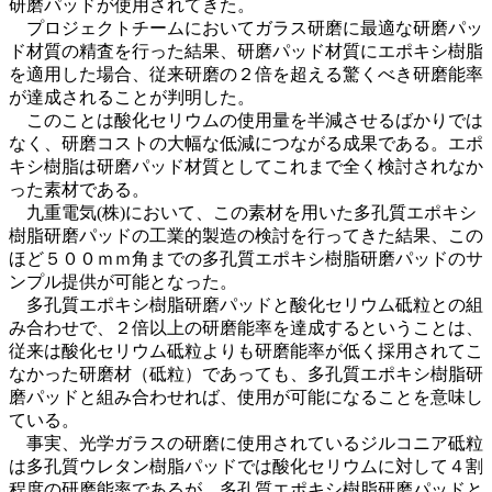
研磨パッドが使用されてきた。
プロジェクトチームにおいてガラス研磨に最適な研磨パッ
ド材質の精査を行った結果、研磨パッド材質にエポキシ樹脂
を適用した場合、従来研磨の２倍を超える驚くべき研磨能率
が達成されることが判明した。
このことは酸化セリウムの使用量を半減させるばかりでは
なく、研磨コストの大幅な低減につながる成果である。エポ
キシ樹脂は研磨パッド材質としてこれまで全く検討されなか
った素材である。
九重電気(株)において、この素材を用いた多孔質エポキシ
樹脂研磨パッドの工業的製造の検討を行ってきた結果、この
ほど５００ｍｍ角までの多孔質エポキシ樹脂研磨パッドのサ
ンプル提供が可能となった。
多孔質エポキシ樹脂研磨パッドと酸化セリウム砥粒との組
み合わせで、２倍以上の研磨能率を達成するということは、
従来は酸化セリウム砥粒よりも研磨能率が低く採用されてこ
なかった研磨材（砥粒）であっても、多孔質エポキシ樹脂研
磨パッドと組み合わせれば、使用が可能になることを意味し
ている。
事実、光学ガラスの研磨に使用されているジルコニア砥粒
は多孔質ウレタン樹脂パッドでは酸化セリウムに対して４割
程度の研磨能率であるが、多孔質エポキシ樹脂研磨パッドと