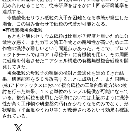
組み合わせることで、従来研磨をはるかに上回る研磨能率を
達成する。
今後酸化セリウム砥粒の入手が困難となる事態が発生した
場合、この組み合わせで砥粒の代替が可能となる。
■有機無機複合砥粒
もともと酸化セリウム砥粒は比重が７程度と重いために分
散性が悪く、またガラス質工作物との親和性が高いために工
作物の洗浄が難しいという問題点があった。そこで、プロジ
ェクトチームではコア（母粒子）に有機物を用い、その周囲
に砥粒を付着させたコアシェル構造の有機無機複合砥粒を開
発してきた。
複合砥粒の母粒子の種類の検討と最適化を進めてきた結
果、研磨能率を５０％改善することに成功した。また同時に
(株)アドマテックスにおいて複合砥粒の工業的製造方法の検
討を行った結果、１ｋｇ単位のサンプル提供が可能になって
いる。複合砥粒を使用した研磨においては上記のように洗浄
性が高く工作物や研磨盤の汚れが少なくなるのみでなく、形
状精度（平面度やうねり等）が改善されるという効果も確認
されている。