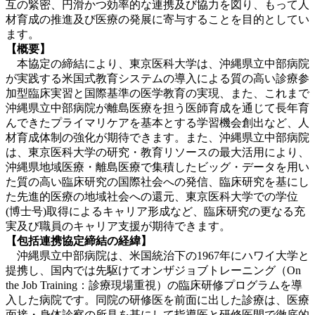
互の緊密、円滑かつ効率的な連携及び協力を図り、もって人
材育成の推進及び医療の発展に寄与することを目的としてい
ます。
【概要】
本協定の締結により、東京医科大学は、沖縄県立中部病院
が実践する米国式教育システムの導入による質の高い診療参
加型臨床実習と国際基準の医学教育の実現、また、これまで
沖縄県立中部病院が離島医療を担う医師育成を通じて長年育
んできたプライマリケアを基本とする学習機会創出など、人
材育成体制の強化が期待できます。また、沖縄県立中部病院
は、東京医科大学の研究・教育リソースの最大活用により、
沖縄県地域医療・離島医療で集積したビッグ・データを用い
た質の高い臨床研究の国際社会への発信、臨床研究を基にし
た先進的医療の地域社会への還元、東京医科大学での学位
(博士号)取得によるキャリア形成など、臨床研究の更なる充
実及び職員のキャリア支援が期待できます。
【包括連携協定締結の経緯】
沖縄県立中部病院は、米国統治下の1967年にハワイ大学と
提携し、国内では先駆けてオンザジョブトレーニング（On
the Job Training：診療現場重視）の臨床研修プログラムを導
入した病院です。同院の研修医を前面に出した診療は、医療
面接・身体診察の所見を基にして指導医と研修医間で徹底的