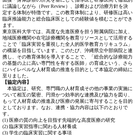
に議論しながら（Peer Review）、診断および治療方針を決
定する体制が特徴です。この教育体制により、研修医は高い
臨床推論能力と総合臨床医としての経験値を積むことができ
ます。
東京医科大学では、高度な先進医療を担う附属病院に加え、
地域医療機関や在宅診療機関を教育リソースとして活用する
ことで「臨床実習を重視した全人的医学教育カリキュラム」
の構築を目指しています。このたび、沖縄県立中部病院と連
携し、その教育体制を導入することで、「総合的な診療能力
の基盤の上に高い専門性を有する医師」の育成という、さら
にハイレベルな人材育成の推進を目的として本協定の締結に
至りました。
【協定内容】
本協定は、研究、専門職の人材育成その他の事業の実施に
ついて相互の緊密、円滑かつ効率的な連携及び協力を図り、
もって人材育成の推進及び医療の発展に寄与することを目的
としております。なお、連携・協力内容は以下のとおりで
す。
(1) 医療の質の向上を目指す先端的な高度医療の研究
(2) 臨床実習指導に関わる人材養成
(3) 学生の臨床実習に関する事項