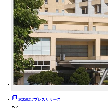
picture_as_pdf
20250217プレスリリース