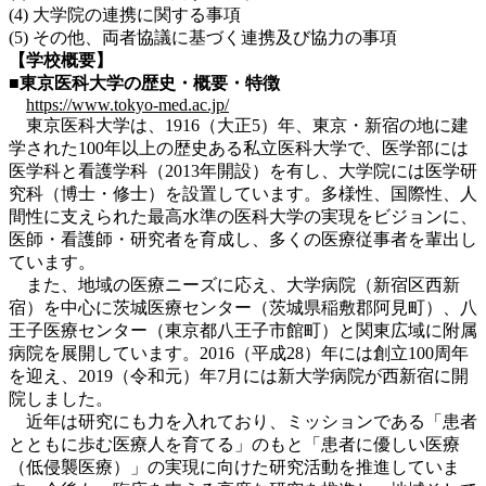
(4) 大学院の連携に関する事項
(5) その他、両者協議に基づく連携及び協力の事項
【学校概要】
■東京医科大学の歴史・概要・特徴
https://www.tokyo-med.ac.jp/
東京医科大学は、1916（大正5）年、東京・新宿の地に建
学された100年以上の歴史ある私立医科大学で、医学部には
医学科と看護学科（2013年開設）を有し、大学院には医学研
究科（博士・修士）を設置しています。多様性、国際性、人
間性に支えられた最高水準の医科大学の実現をビジョンに、
医師・看護師・研究者を育成し、多くの医療従事者を輩出し
ています。
また、地域の医療ニーズに応え、大学病院（新宿区西新
宿）を中心に茨城医療センター（茨城県稲敷郡阿見町）、八
王子医療センター（東京都八王子市館町）と関東広域に附属
病院を展開しています。2016（平成28）年には創立100周年
を迎え、2019（令和元）年7月には新大学病院が西新宿に開
院しました。
近年は研究にも力を入れており、ミッションである「患者
とともに歩む医療人を育てる」のもと「患者に優しい医療
（低侵襲医療）」の実現に向けた研究活動を推進していま