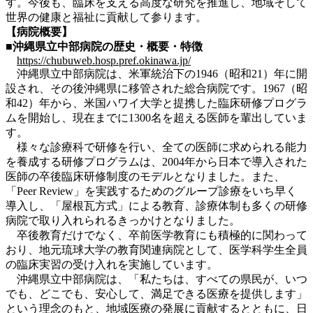
す。今後も、臨床を支える高度な研究を推進し、地域そして
世界の健康と福祉に貢献して参ります。
【病院概要】
■沖縄県立中部病院の歴史・概要・特徴
https://chubuweb.hosp.pref.okinawa.jp/
沖縄県立中部病院は、米軍統治下の1946（昭和21）年に開
設され、その後沖縄県に移管された総合病院です。1967（昭
和42）年から、米国ハワイ大学と提携した臨床研修プログラ
ムを開始し、現在までに1300名を超える医師を輩出していま
す。
様々な診療科で研修を行い、全ての医師に求められる能力
を養成する研修プログラムは、2004年から日本で導入された
医師の卒後臨床研修制度のモデルとなりました。また、
「Peer Review」を実践するためのグループ診療をいち早く
導入し、「屋根瓦方式」による教育、診療体制も多くの研修
病院で取り入れられるきっかけとなりました。
卒後教育だけでなく、卒前医学教育にも積極的に関わって
おり、地元琉球大学の教育関連病院として、医学科学生全員
の臨床実習の受け入れを実施しています。
沖縄県立中部病院は、「私たちは、すべての県民が、いつ
でも、どこでも、安心して、満足できる医療を提供します」
という理念のもと、地域医療の発展に貢献するとともに、日