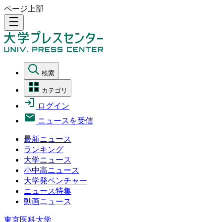
ページ上部
density_medium
検索
カテゴリ
ログイン
ニュースを受信
最新ニュース
ランキング
大学ニュース
小中高ニュース
大学発ベンチャー
ニュース特集
動画ニュース
東京医科大学