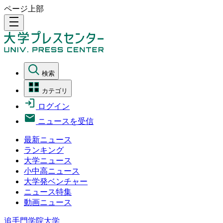
ページ上部
density_medium
検索
カテゴリ
ログイン
ニュースを受信
最新ニュース
ランキング
大学ニュース
小中高ニュース
大学発ベンチャー
ニュース特集
動画ニュース
追手門学院大学