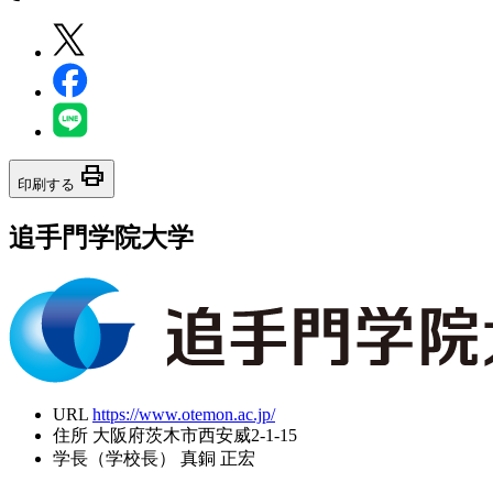
print
印刷する
追手門学院大学
URL
https://www.otemon.ac.jp/
住所
大阪府茨木市西安威2-1-15
学長（学校長）
真銅 正宏