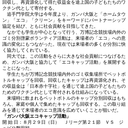
回収し、再資源化して得た収益金を途上国の子どもたちのワ
クチン代として寄付する。
追手門学院大学は今年度より、ガンバ大阪と「ホームタウ
ン」「エコ」「クリーン」をキーワードにパートナーシップ
協定を結び、ともに社会貢献を目指してきた。
なかでも学生が中心となって行う、万博記念競技場内外の
ゴミ分別啓蒙ボランティア活動は、来場者の「エコ」への意
識の変化にもつながった。現在では来場者の多くが分別に快
く協力してくれている。
同大では、この活動をさらに大きな社会貢献につなげるた
め、ガンバ大阪と協力して「エコキャップ活動」を展開する
ことになった。
学生たちが万博記念競技場内外のゴミ収集場所でペットボ
トルキャップを回収。回収したキャップは再資源化され、そ
の収益金は「日本赤十字社」を通じて途上国の子どもたちの
ためのワクチン代として寄付される仕組みになっている。
来場時に飲まれるペットボトルのキャップ分別回収はもち
ろん、家庭や個人で集めたキャップも回収する。この取り組
みを通じて来場者のエコ意識を広めていくことが狙いだ。
「ガンバ大阪エコキャップ活動」
開 始 日：８月２９日（日） Ｊリーグ第２１節 ＶＳ ジ