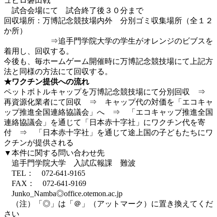
ュビロ磐田戦
試合会場にて 試合終了後３０分まで
回収場所：万博記念競技場内外 分別ゴミ収集場所（全１２
か所）
⇒追手門学院大学の学生がオレンジのビブスを
着用し、回収する。
今後も、毎ホームゲーム開催時に万博記念競技場にて上記方
法と同様の方法にて回収する。
★ワクチン提供への流れ
ペットボトルキャップを万博記念競技場にて分別回収 ⇒
再資源化業者にて回収 ⇒ キャップ代の対価を「エコキャ
ップ推進全国連絡協議会」へ ⇒ 「エコキャップ推進全国
連絡協議会」を通じて「日本赤十字社」にワクチン代を寄
付 ⇒ 「日本赤十字社」を通じて途上国の子どもたちにワ
クチンが提供される
▼本件に関する問い合わせ先
追手門学院大学 入試広報課 難波
TEL： 072-641-9165
FAX： 072-641-9169
Junko_Namba◎office.otemon.ac.jp
（注）「◎」は「＠」（アットマーク）に置き換えてくだ
さい