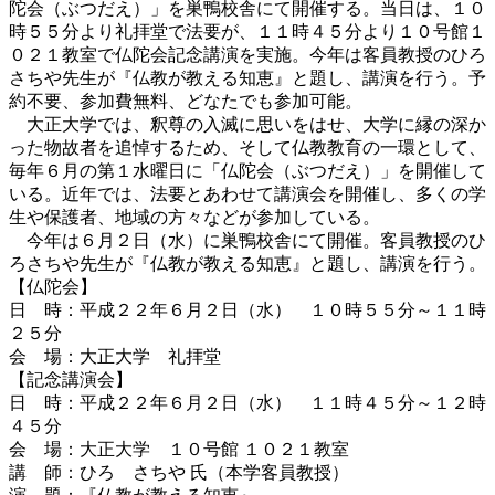
陀会（ぶつだえ）」を巣鴨校舎にて開催する。当日は、１０
時５５分より礼拝堂で法要が、１１時４５分より１０号館１
０２１教室で仏陀会記念講演を実施。今年は客員教授のひろ
さちや先生が『仏教が教える知恵』と題し、講演を行う。予
約不要、参加費無料、どなたでも参加可能。
大正大学では、釈尊の入滅に思いをはせ、大学に縁の深か
った物故者を追悼するため、そして仏教教育の一環として、
毎年６月の第１水曜日に「仏陀会（ぶつだえ）」を開催して
いる。近年では、法要とあわせて講演会を開催し、多くの学
生や保護者、地域の方々などが参加している。
今年は６月２日（水）に巣鴨校舎にて開催。客員教授のひ
ろさちや先生が『仏教が教える知恵』と題し、講演を行う。
【仏陀会】
日 時：平成２２年６月２日（水） １０時５５分～１１時
２５分
会 場：大正大学 礼拝堂
【記念講演会】
日 時：平成２２年６月２日（水） １１時４５分～１２時
４５分
会 場：大正大学 １０号館 １０２１教室
講 師：ひろ さちや 氏（本学客員教授）