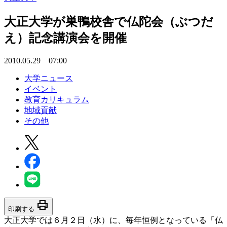
大正大学が巣鴨校舎で仏陀会（ぶつだ
え）記念講演会を開催
2010.05.29 07:00
大学ニュース
イベント
教育カリキュラム
地域貢献
その他
print
印刷する
大正大学では６月２日（水）に、毎年恒例となっている「仏