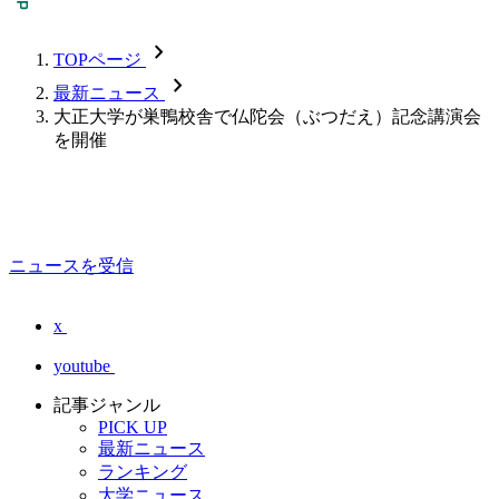
chevron_forward
TOPページ
chevron_forward
最新ニュース
大正大学が巣鴨校舎で仏陀会（ぶつだえ）記念講演会
を開催
ニュースを受信
x
youtube
記事ジャンル
PICK UP
最新ニュース
ランキング
大学ニュース