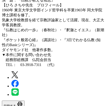
演 題：『仏教が教える知恵』
【ひろ さちや先生 プロフィール】
1960年 東京大学文学部インド哲学科を卒業1965年 同大学院
博士課程を修了。
気象大学校教授を経て宗教評論家として活躍。現在、大正大
学客員教授。
『仏教はじめの一歩』（春秋社）・『釈迦とイエス』（新潮
社）
『ポケット般若心経』（講談社）・『3日でわかる仏教 (知
性のBasicシリーズ)』
ダイヤモンド社 他著作多数。
▼本件に関する問い合わせ先
総務部総務課 仏陀会担当
TEL： 03-3918-7311 （代）
print
印刷する