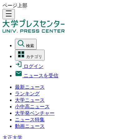
ページ上部
density_medium
検索
カテゴリ
ログイン
ニュースを受信
最新ニュース
ランキング
大学ニュース
小中高ニュース
大学発ベンチャー
ニュース特集
動画ニュース
大正大学