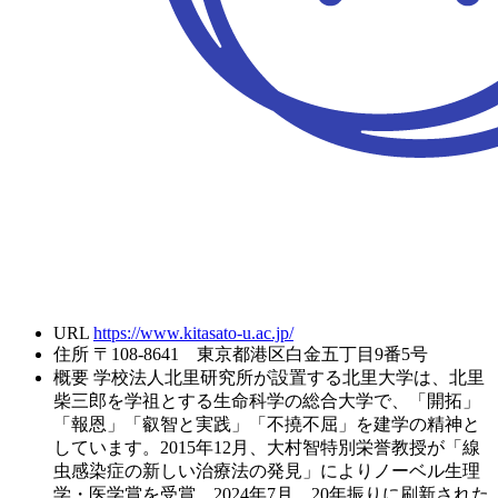
URL
https://www.kitasato-u.ac.jp/
住所
〒108-8641 東京都港区白金五丁目9番5号
概要
学校法人北里研究所が設置する北里大学は、北里
柴三郎を学祖とする生命科学の総合大学で、「開拓」
「報恩」「叡智と実践」「不撓不屈」を建学の精神と
しています。2015年12月、大村智特別栄誉教授が「線
虫感染症の新しい治療法の発見」によりノーベル生理
学・医学賞を受賞。2024年7月、20年振りに刷新された