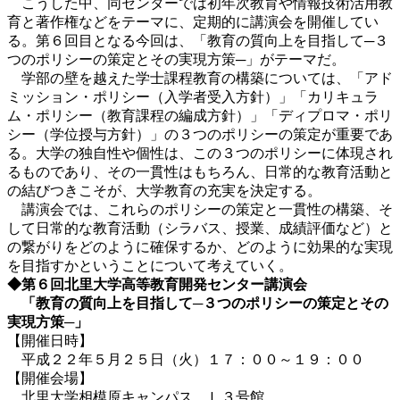
こうした中、同センターでは初年次教育や情報技術活用教
育と著作権などをテーマに、定期的に講演会を開催してい
る。第６回目となる今回は、「教育の質向上を目指して─３
つのポリシーの策定とその実現方策─」がテーマだ。
学部の壁を越えた学士課程教育の構築については、「アド
ミッション・ポリシー（入学者受入方針）」「カリキュラ
ム・ポリシー（教育課程の編成方針）」「ディプロマ・ポリ
シー（学位授与方針）」の３つのポリシーの策定が重要であ
る。大学の独自性や個性は、この３つのポリシーに体現され
るものであり、その一貫性はもちろん、日常的な教育活動と
の結びつきこそが、大学教育の充実を決定する。
講演会では、これらのポリシーの策定と一貫性の構築、そ
して日常的な教育活動（シラバス、授業、成績評価など）と
の繋がりをどのように確保するか、どのように効果的な実現
を目指すかということについて考えていく。
◆第６回北里大学高等教育開発センター講演会
「教育の質向上を目指して─３つのポリシーの策定とその
実現方策─」
【開催日時】
平成２２年５月２５日（火）１７：００～１９：００
【開催会場】
北里大学相模原キャンパス Ｌ３号館