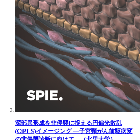
深部異形成を非侵襲に捉える円偏光散乱
(CiPLS)イメージング ―子宮頸がん前駆病変
の非侵襲診断に向けて―（北里大学）