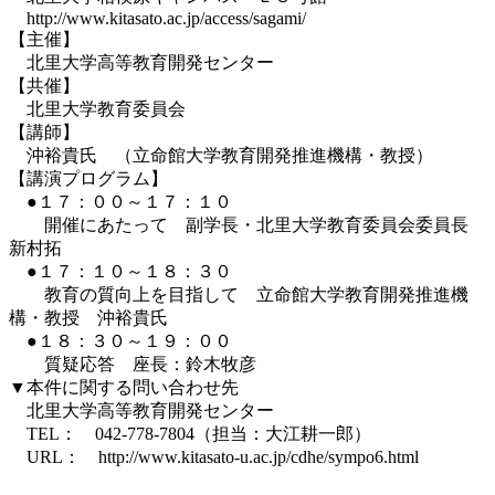
http://www.kitasato.ac.jp/access/sagami/
【主催】
北里大学高等教育開発センター
【共催】
北里大学教育委員会
【講師】
沖裕貴氏 （立命館大学教育開発推進機構・教授）
【講演プログラム】
●１７：００～１７：１０
開催にあたって 副学長・北里大学教育委員会委員長
新村拓
●１７：１０～１８：３０
教育の質向上を目指して 立命館大学教育開発推進機
構・教授 沖裕貴氏
●１８：３０～１９：００
質疑応答 座長：鈴木牧彦
▼本件に関する問い合わせ先
北里大学高等教育開発センター
TEL： 042-778-7804（担当：大江耕一郎）
URL： http://www.kitasato-u.ac.jp/cdhe/sympo6.html