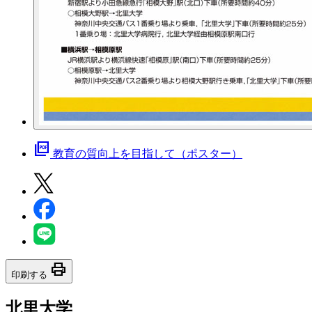
picture_as_pdf
教育の質向上を目指して（ポスター）
print
印刷する
北里大学