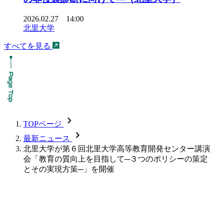
2026.02.27 14:00
北里大学
すべてを見る
chevron_forward
TOPページ
chevron_forward
最新ニュース
北里大学が第６回北里大学高等教育開発センター講演
会「教育の質向上を目指して─３つのポリシーの策定
とその実現方策─」を開催