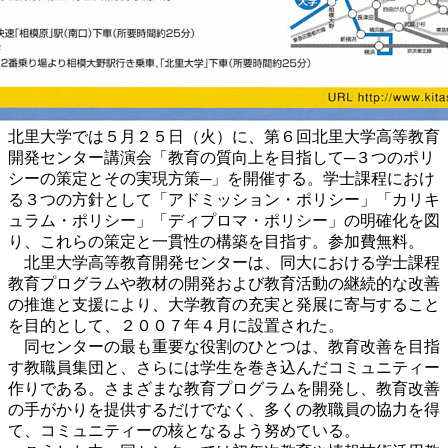
北里大学では５月２５日（火）に、第６回北里大学高等教育
開発センター講演会「教育の質向上を目指して─３つのポリ
シーの策定とその実現方策─」を開催する。学士課程におけ
る３つの方針として「アドミッション・ポリシー」「カリキ
ュラム・ポリシー」「ディプロマ・ポリシー」の明確化を図
り、これらの策定と一貫性の構築を目指す。参加費無料。
北里大学高等教育開発センターは、同大における学士課程
教育プログラムや教材の開発および教育活動の継続的な改善
の推進と支援により、大学教育の充実と発展に寄与すること
を目的として、２００７年４月に設置された。
同センターの最も重要な役割のひとつは、教育改善を目指
す教職員集団と、さらには学生を巻き込んだコミュニティー
作りである。さまざまな教育プログラムを開発し、教育改善
の手がかりを提供するだけでなく、多くの教職員の協力を得
て、コミュニティーの核となるよう努めている。