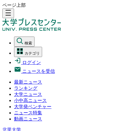
ページ上部
density_medium
検索
カテゴリ
ログイン
ニュースを受信
最新ニュース
ランキング
大学ニュース
小中高ニュース
大学発ベンチャー
ニュース特集
動画ニュース
北里大学