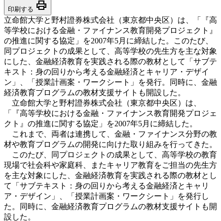
print
印刷する
立命館大学と野村證券株式会社（東京都中央区）は、「『高
等学校における金融・ファイナンス教育開発プロジェクト』
の推進に関する協定」を2007年5月に締結した。このたび、
同プロジェクトの成果として、高等学校の先生方を主な対象
にした、金融経済教育を実践される際の教材として「サブテ
キスト：身の回りから考える金融経済とキャリア・デザイ
ン」、「授業計画案・ワークシート」を発行。同時に、金融
経済教育プログラムの教材支援サイトも開設した。
立命館大学と野村證券株式会社（東京都中央区）は、
「『高等学校における金融・ファイナンス教育開発プロジェ
クト』の推進に関する協定」を2007年5月に締結した。
これまで、両者は連携して、金融・ファイナンス分野の教
材や教育プログラムの開発に向けた取り組みを行ってきた。
このたび、同プロジェクトの成果として、高等学校の教育
現場で社会科や家庭科、またキャリア教育をご担当の先生方
を主な対象にした、金融経済教育を実践される際の教材とし
て「サブテキスト：身の回りから考える金融経済とキャリ
ア・デザイン」、「授業計画案・ワークシート」を発行し
た。同時に、金融経済教育プログラムの教材支援サイトも開
設した。