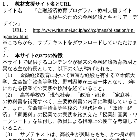
1． 教材支援サイト名とURL
サイト名： 『金融経済教育プログラム・教材支援サイト
高校生のための金融経済とキャリア・デ
ザイン』
URL：
http://www.ritsumei.ac.jp/acd/cg/manabi-station/r-n-
pj/index.html
※こちらから、サブテキストをダウンロードしていただけま
す。
2． 本サイトの3つの特徴
本サイトで提供するコンテンツが従来の金融経済教育教材と
異なる主な特長として、以下の3点が挙げられる。
（1） 金融経済教育において豊富な経験を有する立命館大
学、立命館宇治高等学校、野村證券が三者一体となり、3年
にわたる授業での実践や検討を経ていること。
（2） 高等学校の「現代社会」「政治・経済」「家庭科」
の教科書を補完すべく、主要教科書の内容に準拠しているこ
と。また、立命館宇治高等学校の「現代社会」「政治・経
済」「家庭科」の授業での実践を踏まえた「授業計画案・ワ
ークシート」を添付し、教員による指導上の便宜を考慮して
いること。
（3） サブテキストは、高校生が興味をもち、かつ身の回