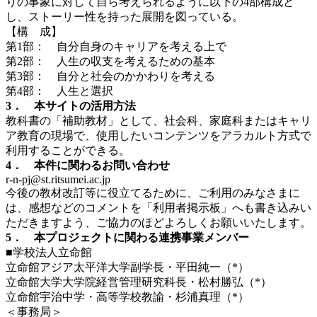
りの事象に対して自ら考えられるように以下の4部構成と
し、ストーリー性を持った展開を図っている。
【構 成】
第1部： 自分自身のキャリアを考える上で
第2部： 人生の収支を考えるための基本
第3部： 自分と社会のかかわりを考える
第4部： 人生と選択
3． 本サイトの活用方法
教科書の「補助教材」として、社会科、家庭科またはキャリ
ア教育の現場で、使用したいコンテンツをアラカルト方式で
利用することができる。
4． 本件に関わるお問い合わせ
r-n-pj@st.ritsumei.ac.jp
今後の教材改訂等に役立てるために、ご利用のみなさまに
は、感想などのコメントを「利用者掲示板」へも書き込みい
ただきますよう、ご協力のほどよろしくお願いいたします。
5． 本プロジェクトに関わる連携事業メンバー
■学校法人立命館
立命館アジア太平洋大学副学長・平田純一（*）
立命館大学大学院経営管理研究科長・松村勝弘（*）
立命館宇治中学・高等学校教諭・杉浦真理（*）
＜事務局＞