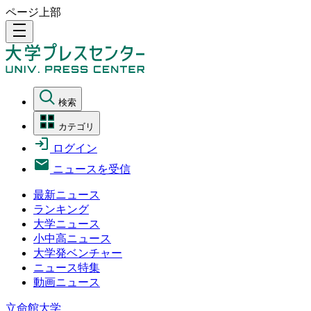
ページ上部
density_medium
検索
カテゴリ
ログイン
ニュースを受信
最新ニュース
ランキング
大学ニュース
小中高ニュース
大学発ベンチャー
ニュース特集
動画ニュース
立命館大学