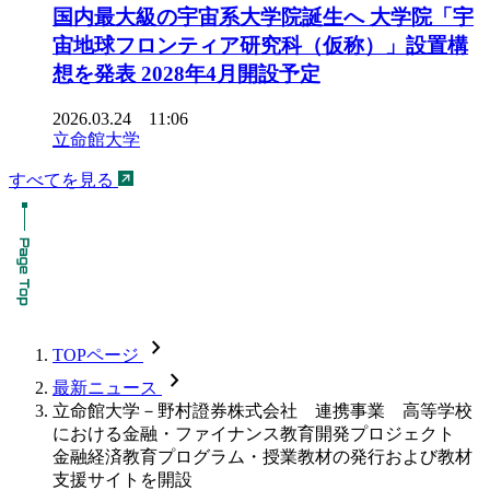
国内最大級の宇宙系大学院誕生へ 大学院「宇
宙地球フロンティア研究科（仮称）」設置構
想を発表 2028年4月開設予定
2026.03.24 11:06
立命館大学
すべてを見る
chevron_forward
TOPページ
chevron_forward
最新ニュース
立命館大学－野村證券株式会社 連携事業 高等学校
における金融・ファイナンス教育開発プロジェクト
金融経済教育プログラム・授業教材の発行および教材
支援サイトを開設