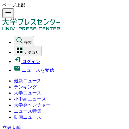
ページ上部
density_medium
検索
カテゴリ
ログイン
ニュースを受信
最新ニュース
ランキング
大学ニュース
小中高ニュース
大学発ベンチャー
ニュース特集
動画ニュース
立教大学