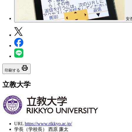
安
print
印刷する
立教大学
URL
https://www.rikkyo.ac.jp/
学長（学校長）
西原 廉太