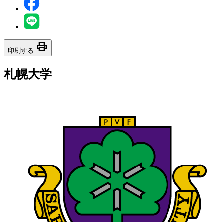
print
印刷する
札幌大学