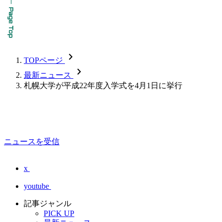
chevron_forward
TOPページ
chevron_forward
最新ニュース
札幌大学が平成22年度入学式を4月1日に挙行
ニュースを受信
x
youtube
記事ジャンル
PICK UP