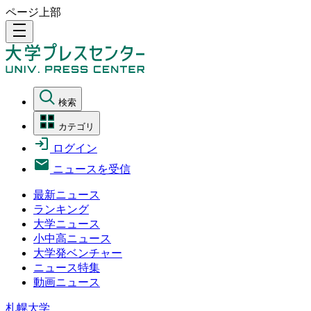
ページ上部
density_medium
検索
カテゴリ
ログイン
ニュースを受信
最新ニュース
ランキング
大学ニュース
小中高ニュース
大学発ベンチャー
ニュース特集
動画ニュース
札幌大学