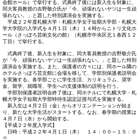
会館ホール）で挙行する。式典終了後には新入生を対象に、
同大客員教授の吉野敬介氏が「今、頑張れないヤツは一生頑
張れない。」と題した特別講演会を実施する。
平成２２年度札幌大学・札幌大学女子短期大学部・札幌大
学大学院の入学式を４月１日（木）１４時からニトリ文化ホ
ール（さっぽろ芸術文化の館）（札幌市中央区北１条西１２
丁目）で挙行する。
式典終了後、新入生を対象に、同大客員教授の吉野敬介氏
が「今、頑張れないヤツは一生頑張れない。」と題した特別
講演会を実施する。また、保護者の方々には、同ホール隣の
ホテルさっぽろ芸文館に会場を移して、学部別保護者説明会
を実施する。各学部ごとに学生生活、カリキュラム、奨学
金、留学、就職等、学生への支援体制の説明を行う。
学部別保護者説明会終了後は、同ホテルにて札幌大学・札
幌大学女子短期大学部特待生認定証授与式を実施する。
新入生は４月２日（金）からオリエンテーションが始ま
り、新たな大学生活がスタートする。なお、春学期の授業は
４月７日（水）から開始する。
【平成２２年度入学式】
日時：平成２２年４月１日（木） １４：００～１５：０
０