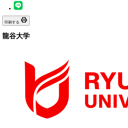
print
印刷する
龍谷大学