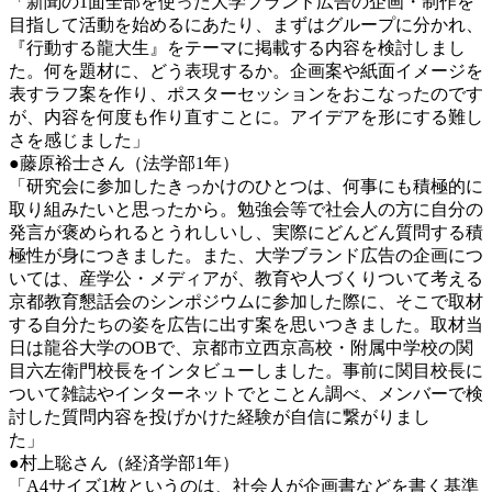
「新聞の1面全部を使った大学ブランド広告の企画・制作を
目指して活動を始めるにあたり、まずはグループに分かれ、
『行動する龍大生』をテーマに掲載する内容を検討しまし
た。何を題材に、どう表現するか。企画案や紙面イメージを
表すラフ案を作り、ポスターセッションをおこなったのです
が、内容を何度も作り直すことに。アイデアを形にする難し
さを感じました」
●藤原裕士さん（法学部1年）
「研究会に参加したきっかけのひとつは、何事にも積極的に
取り組みたいと思ったから。勉強会等で社会人の方に自分の
発言が褒められるとうれしいし、実際にどんどん質問する積
極性が身につきました。また、大学ブランド広告の企画につ
いては、産学公・メディアが、教育や人づくりついて考える
京都教育懇話会のシンポジウムに参加した際に、そこで取材
する自分たちの姿を広告に出す案を思いつきました。取材当
日は龍谷大学のOBで、京都市立西京高校・附属中学校の関
目六左衛門校長をインタビューしました。事前に関目校長に
ついて雑誌やインターネットでとことん調べ、メンバーで検
討した質問内容を投げかけた経験が自信に繋がりまし
た」
●村上聡さん（経済学部1年）
「A4サイズ1枚というのは、社会人が企画書などを書く基準