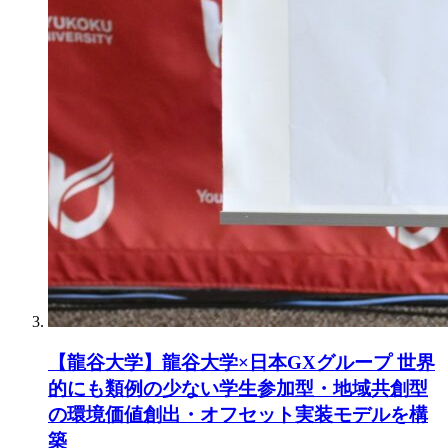
【龍谷大学】龍谷大学×日本GXグループ 世界
的にも類例の少ない学生参加型・地域共創型
の環境価値創出・オフセット実装モデルを構
築