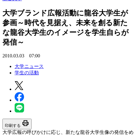
大学ブランド広報活動に龍谷大学生が
参画～時代を見据え、未来を創る新た
な龍谷大学生のイメージを学生自らが
発信～
2010.03.03 07:00
大学ニュース
学生の活動
print
印刷する
大学広報の呼びかけに応じ、新たな龍谷大学生像の発信をめ