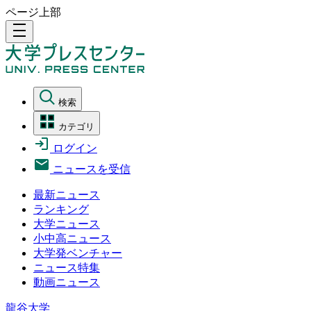
ページ上部
density_medium
検索
カテゴリ
ログイン
ニュースを受信
最新ニュース
ランキング
大学ニュース
小中高ニュース
大学発ベンチャー
ニュース特集
動画ニュース
龍谷大学