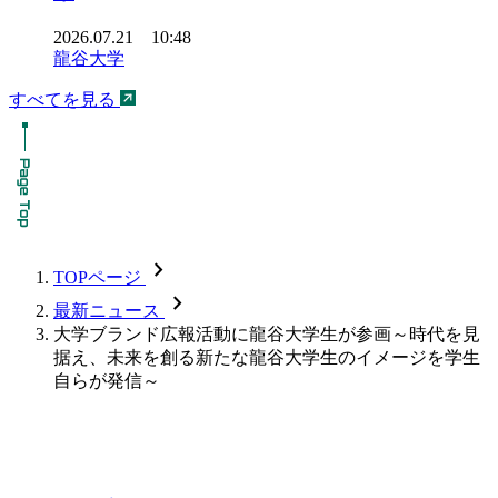
2026.07.21 10:48
龍谷大学
すべてを見る
chevron_forward
TOPページ
chevron_forward
最新ニュース
大学ブランド広報活動に龍谷大学生が参画～時代を見
据え、未来を創る新たな龍谷大学生のイメージを学生
自らが発信～