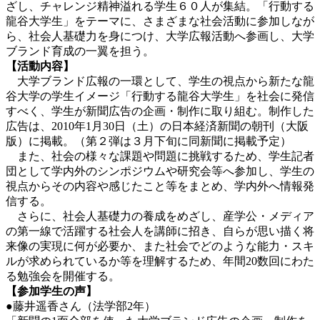
ざし、チャレンジ精神溢れる学生６０人が集結。「行動する
龍谷大学生」をテーマに、さまざまな社会活動に参加しなが
ら、社会人基礎力を身につけ、大学広報活動へ参画し、大学
ブランド育成の一翼を担う。
【活動内容】
大学ブランド広報の一環として、学生の視点から新たな龍
谷大学の学生イメージ「行動する龍谷大学生」を社会に発信
すべく、学生が新聞広告の企画・制作に取り組む。制作した
広告は、2010年1月30日（土）の日本経済新聞の朝刊（大阪
版）に掲載。（第２弾は３月下旬に同新聞に掲載予定）
また、社会の様々な課題や問題に挑戦するため、学生記者
団として学内外のシンポジウムや研究会等へ参加し、学生の
視点からその内容や感じたこと等をまとめ、学内外へ情報発
信する。
さらに、社会人基礎力の養成をめざし、産学公・メディア
の第一線で活躍する社会人を講師に招き、自らが思い描く将
来像の実現に何が必要か、また社会でどのような能力・スキ
ルが求められているか等を理解するため、年間20数回にわた
る勉強会を開催する。
【参加学生の声】
●藤井遥香さん（法学部2年）