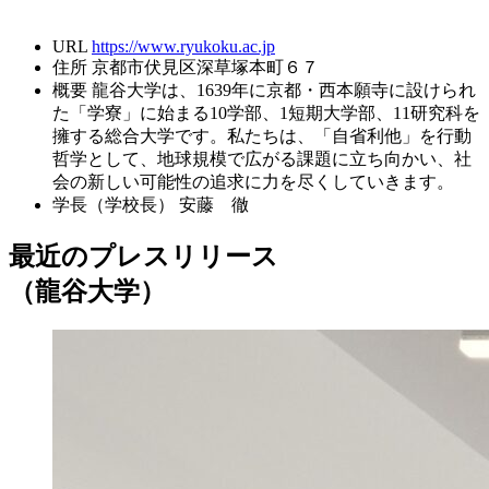
URL
https://www.ryukoku.ac.jp
住所
京都市伏見区深草塚本町６７
概要
龍谷大学は、1639年に京都・西本願寺に設けられ
た「学寮」に始まる10学部、1短期大学部、11研究科を
擁する総合大学です。私たちは、「自省利他」を行動
哲学として、地球規模で広がる課題に立ち向かい、社
会の新しい可能性の追求に力を尽くしていきます。
学長（学校長）
安藤 徹
最近のプレスリリース
（龍谷大学）