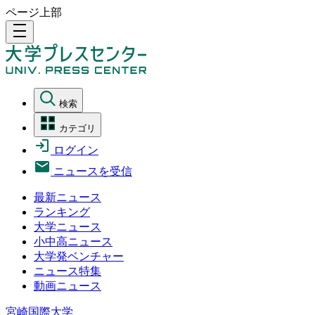
ページ上部
density_medium
検索
カテゴリ
ログイン
ニュースを受信
最新ニュース
ランキング
大学ニュース
小中高ニュース
大学発ベンチャー
ニュース特集
動画ニュース
宮崎国際大学