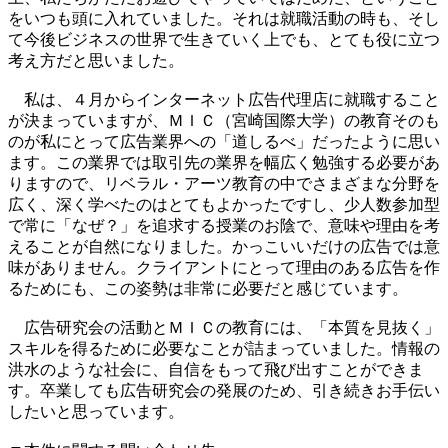
をいつも頭に入れていました。それは就職活動の時も、そし
て今後ビジネスの世界で生きていく上でも、とても役に立つ
考え方だと思いました。
私は、４月からインターネット広告代理店に就職すること
が決まっていますが、ＭＩＣ（宮崎国際大学）の教育そのも
のが私にとって広告業界への「道しるべ」だったように思い
ます。この業界では取引先の業界を幅広く勉強する必要があ
りますので、リベラル・アーツ教育の中でさまざまな分野を
広く、深く学べたのはとてもよかったですし、少人数参加型
で常に「なぜ？」を追求する授業のお陰で、意味や理由を考
えることが自然になりました。かっこいいだけの広告では意
味がありません。クライアントにとって理由のある広告を作
るためにも、この姿勢は非常に必要だと感じています。
広告研究会の活動とＭＩＣの教育には、「本質を見抜く」
スキルを得るために必要なことが詰まっていました。情報の
洪水のような社会に、自信をもって飛び出すことができま
す。卒業しても広告研究会の発展のため、引き続きお手伝い
したいと思っています。