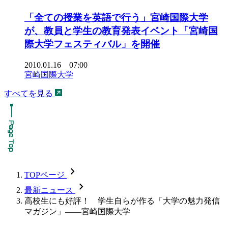
「全ての授業を英語で行う」宮崎国際大学
が、教員と学生の教育発表イベント「宮崎国
際大学フェスティバル」を開催
2010.01.16 07:00
宮崎国際大学
すべてを見る
chevron_forward
TOPページ
chevron_forward
最新ニュース
高校生にも好評！ 学生自らが作る「大学の魅力発信
マガジン」――宮崎国際大学