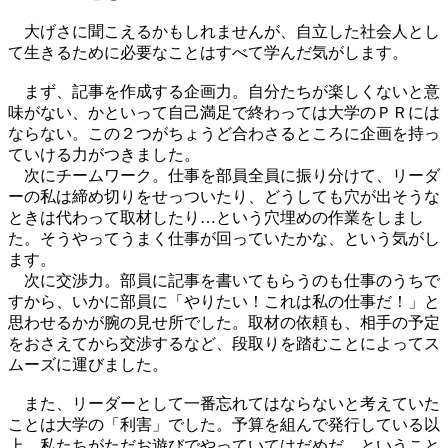
大げさに聞こえるかもしれませんが、自立した社会人とし
て生きるために必要なことはすべて学んだ気がします。
まず、記事を作成する企画力。自分たちが楽しくないと意
味がない、かといって自己満足で終わっては大学のＰＲには
ならない。この２つがちょうど合わさるところに企画を持っ
ていける力がつきました。
次にチームワーク。仕事を部員全員に振り分けて、リーダ
ーの私は締め切りをせっついたり、どうしても穴が出そうな
ときは代わって取材したり…という穴埋めの作業をしまし
た。そうやってうまく仕事が回っていたかな、という気がし
ます。
次に交渉力。部員に記事を書いてもらうのも仕事のうちで
すから、いかに部員に「やりたい！これは私の仕事だ！」と
思わせるかが腕の見せ所でした。取材の依頼も、相手の予定
をおさえてから交渉するなど、段取りを踏むことによってス
ムーズに運びました。
また、リーダーとして一番忘れてはならないと考えていた
ことは大学の「利害」でした。予算を組んで発行している以
上、私たちがただお遊びでやっていてはだめだ、ということ