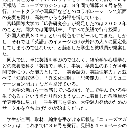
広報誌「ニューズマガジン」は、８年間で通算３９号を発
行。アートクラブや写真部などとのコラボレーションで紙面
の充実を図り、高校生からも好評を博している。
宮崎国際大学の「広告研究会」が発足したのは２００２年
のことだ。同大では開学以来、「すべて英語で行う授業」
「外国人教員８０％」という特色をアピールしてきた。しか
し、それでは「英語」のイメージだけが外部の人々に固定化
してしまうのではないか、と懸念した学生と教職員が発案し
た。
同大では、単に英語を学ぶのではなく、経済学や心理学な
どの教養教科を「英語で」学ぶ。事実、卒業生の多くが４年
間で身についた能力として、「英会話力、英語理解力」と並
べて「知的探求心」「異文化理解」「思考能力」「コミュニ
ケーション能力」などを挙げている。
「大学の魅力を一番感じているのは、そこで学んでいる学
生である」という当たり前のようなことに着目した教職員が
予算獲得に尽力し、学生有志を集め、大学魅力発信のための
サークルを立ち上げたのが始まりだった。
学生が企画、取材、編集を手がける広報誌「ニューズマガ
ジン」は、これまでに３９号を発行。見開き４～６ページの