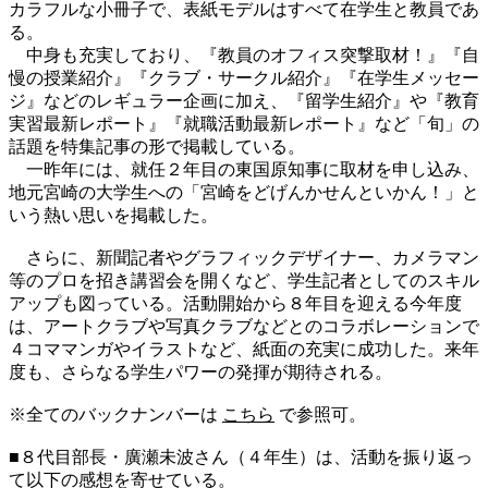
カラフルな小冊子で、表紙モデルはすべて在学生と教員であ
る。
中身も充実しており、『教員のオフィス突撃取材！』『自
慢の授業紹介』『クラブ・サークル紹介』『在学生メッセー
ジ』などのレギュラー企画に加え、『留学生紹介』や『教育
実習最新レポート』『就職活動最新レポート』など「旬」の
話題を特集記事の形で掲載している。
一昨年には、就任２年目の東国原知事に取材を申し込み、
地元宮崎の大学生への「宮崎をどげんかせんといかん！」と
いう熱い思いを掲載した。
さらに、新聞記者やグラフィックデザイナー、カメラマン
等のプロを招き講習会を開くなど、学生記者としてのスキル
アップも図っている。活動開始から８年目を迎える今年度
は、アートクラブや写真クラブなどとのコラボレーションで
４コママンガやイラストなど、紙面の充実に成功した。来年
度も、さらなる学生パワーの発揮が期待される。
※全てのバックナンバーは
こちら
で参照可。
■８代目部長・廣瀬未波さん（４年生）は、活動を振り返っ
て以下の感想を寄せている。