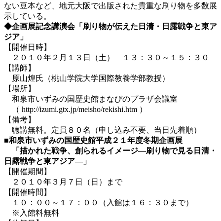
ない豆本など、地元大阪で出版された貴重な刷り物を多数展
示している。
◆企画展記念講演会「刷り物が伝えた日清・日露戦争と東ア
ジア」
【開催日時】
２０１０年２月１３日（土） １３：３０～１５：３０
【講師】
原山煌氏（桃山学院大学国際教養学部教授）
【場所】
和泉市いずみの国歴史館まなびのプラザ会議室
（ http://izumi.gtx.jp/meisho/rekishi.htm ）
【備考】
聴講無料。定員８０名（申し込み不要、当日先着順）
■和泉市いずみの国歴史館平成２１年度冬期企画展
「描かれた戦争、創られるイメージ―刷り物で見る日清・
日露戦争と東アジア―」
【開催期間】
２０１０年３月７日（日）まで
【開催時間】
１０：００～１７：００（入館は１６：３０まで）
※入館料無料