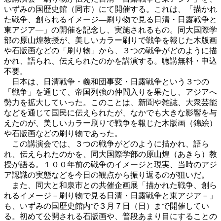
いずみの国歴史館（同市）にて開催する。これは、「描かれ
た戦争、創られるイメージ―刷り物で見る日清・日露戦争と
東アジア―」の開催を記念し、実施されるもの。同大国際学
部の原山煌教授が、美しいカラー刷りで戦争を報じた木版画
や石版画などの「刷り物」から、３つの戦争がどのように描
かれ、語られ、伝えられたのかを講演する。聴講無料・申込
不要。
日本は、日清戦争・義和団事変・日露戦争という３つの
「戦争」を通じて、帝国列強の仲間入りを果たし、アジアへ
勢力を拡大していった。このことは、新聞や雑誌、大衆芸能
などを通じて国民に伝えられたが、なかでも大きな影響を与
えたのが、美しいカラー刷りで戦争を報じた木版画（錦絵）
や石版画などの刷り物であった。
この講演会では、３つの戦争がどのように描かれ、語ら
れ、伝えられたのかを、同大国際学部の原山煌（あきら）教
授が語る。１００年前の戦争のイメージと現実、当時のアジ
ア認識の実態などを今日の観点から振り返るのが狙いだ。
また、同大と和泉市との共催企画展「描かれた戦争、創ら
れるイメージ－刷り物で見る日清・日露戦争と東アジア－」
も、いずみの国歴史館内で３月７日（日）まで開催してい
る。初めて公開される石版画や、普段あまり目にすることの