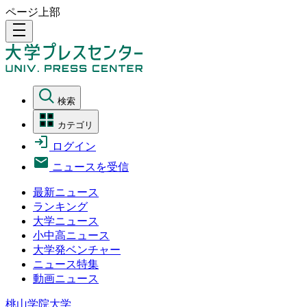
ページ上部
density_medium
検索
カテゴリ
ログイン
ニュースを受信
最新ニュース
ランキング
大学ニュース
小中高ニュース
大学発ベンチャー
ニュース特集
動画ニュース
桃山学院大学