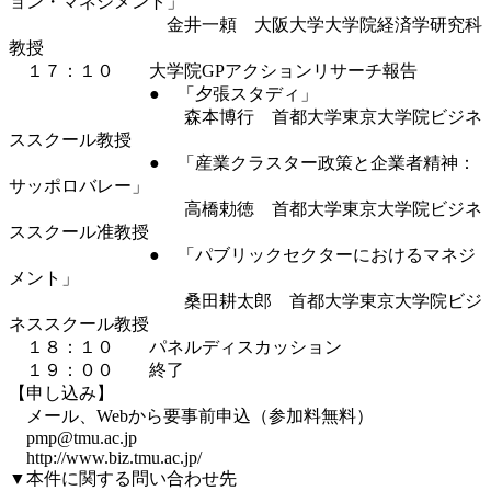
ョン・マネジメント」
金井一頼 大阪大学大学院経済学研究科
教授
１７：１０ 大学院GPアクションリサーチ報告
● 「夕張スタディ」
森本博行 首都大学東京大学院ビジネ
ススクール教授
● 「産業クラスター政策と企業者精神：
サッポロバレー」
高橋勅徳 首都大学東京大学院ビジネ
ススクール准教授
● 「パブリックセクターにおけるマネジ
メント」
桑田耕太郎 首都大学東京大学院ビジ
ネススクール教授
１８：１０ パネルディスカッション
１９：００ 終了
【申し込み】
メール、Webから要事前申込（参加料無料）
pmp@tmu.ac.jp
http://www.biz.tmu.ac.jp/
▼本件に関する問い合わせ先