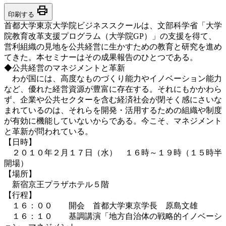
print
印刷する
首都大学東京大学院ビジネススクールは、文部科学省「大学
院教育改革支援プログラム（大学院GP）」の支援を得て、
営利組織の見地を公共経営に生かすための教育と研究を進め
てきた。本セミナーはその成果報告のひとつである。
◆公共経営のマネジメントと革新
わが国には、高度なものづくり能力やイノベーション能力
など、優れた経営資源が豊富に存在する。それにもかかわら
ず、企業や公共セクターを含む経済社会が閉そく感にさいな
まれているのは、それらを開発・活用するための組織や制度
が有効に機能していないからである。今こそ、マネジメント
と革新が問われている。
【日時】
２０１０年２月１７日（水） １６時～１９時（１５時半
開場）
【場所】
新宿京王プラザホテル５階
【行程】
１６：００ 開会 首都大学東京学長 原島文雄
１６：１０ 基調講演「地方自治体の戦略的イノベーシ