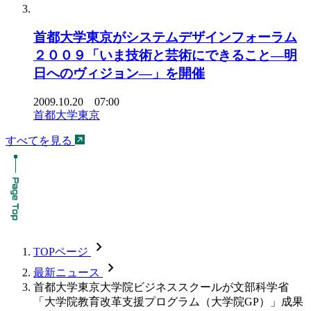
首都大学東京がシステムデザインフォーラム
２００９「いま技術と芸術にできること―明
日へのヴィジョン―」を開催
2009.10.20 07:00
首都大学東京
すべてを見る
chevron_forward
TOPページ
chevron_forward
最新ニュース
首都大学東京大学院ビジネススクールが文部科学省
「大学院教育改革支援プログラム（大学院GP）」成果