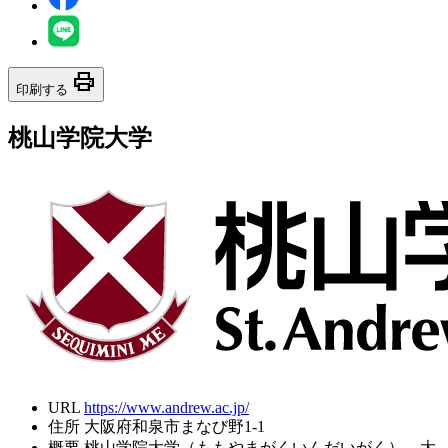
print
印刷する
桃山学院大学
URL
https://www.andrew.ac.jp/
住所
大阪府和泉市まなび野1-1
概要
桃山学院大学（ももやまがくいんだいがく）。大