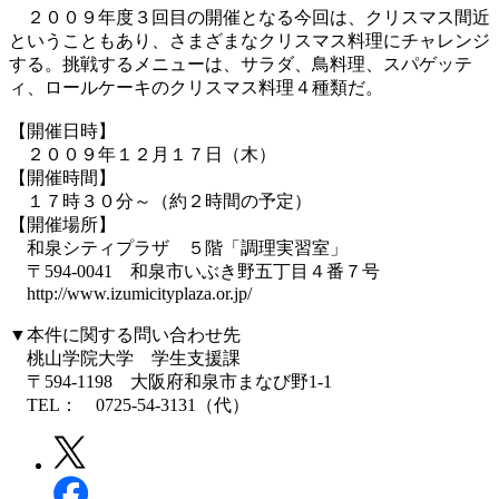
２００９年度３回目の開催となる今回は、クリスマス間近
ということもあり、さまざまなクリスマス料理にチャレンジ
する。挑戦するメニューは、サラダ、鳥料理、スパゲッテ
ィ、ロールケーキのクリスマス料理４種類だ。
【開催日時】
２００９年１２月１７日（木）
【開催時間】
１７時３０分～（約２時間の予定）
【開催場所】
和泉シティプラザ ５階「調理実習室」
〒594-0041 和泉市いぶき野五丁目４番７号
http://www.izumicityplaza.or.jp/
▼本件に関する問い合わせ先
桃山学院大学 学生支援課
〒594-1198 大阪府和泉市まなび野1-1
TEL： 0725-54-3131（代）