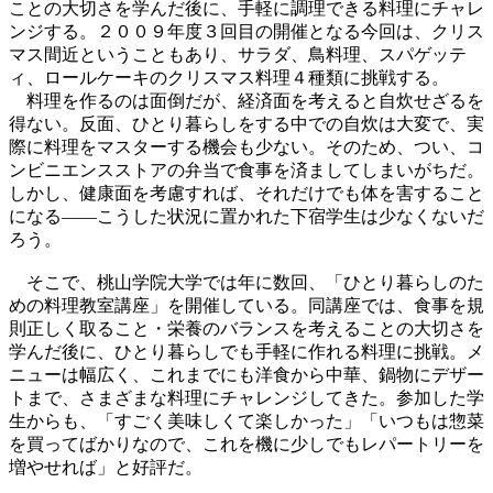
ことの大切さを学んだ後に、手軽に調理できる料理にチャレ
ンジする。２００９年度３回目の開催となる今回は、クリス
マス間近ということもあり、サラダ、鳥料理、スパゲッテ
ィ、ロールケーキのクリスマス料理４種類に挑戦する。
料理を作るのは面倒だが、経済面を考えると自炊せざるを
得ない。反面、ひとり暮らしをする中での自炊は大変で、実
際に料理をマスターする機会も少ない。そのため、つい、コ
ンビニエンスストアの弁当で食事を済ましてしまいがちだ。
しかし、健康面を考慮すれば、それだけでも体を害すること
になる――こうした状況に置かれた下宿学生は少なくないだ
ろう。
そこで、桃山学院大学では年に数回、「ひとり暮らしのた
めの料理教室講座」を開催している。同講座では、食事を規
則正しく取ること・栄養のバランスを考えることの大切さを
学んだ後に、ひとり暮らしでも手軽に作れる料理に挑戦。メ
ニューは幅広く、これまでにも洋食から中華、鍋物にデザー
トまで、さまざまな料理にチャレンジしてきた。参加した学
生からも、「すごく美味しくて楽しかった」「いつもは惣菜
を買ってばかりなので、これを機に少しでもレパートリーを
増やせれば」と好評だ。