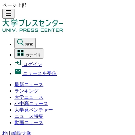
ページ上部
density_medium
検索
カテゴリ
ログイン
ニュースを受信
最新ニュース
ランキング
大学ニュース
小中高ニュース
大学発ベンチャー
ニュース特集
動画ニュース
桃山学院大学