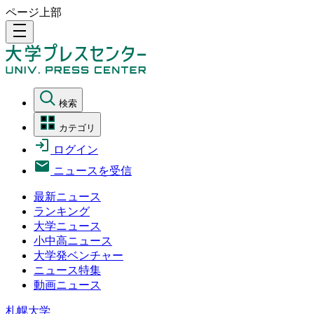
ページ上部
density_medium
検索
カテゴリ
ログイン
ニュースを受信
最新ニュース
ランキング
大学ニュース
小中高ニュース
大学発ベンチャー
ニュース特集
動画ニュース
札幌大学