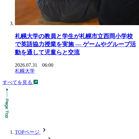
札幌大学の教員と学生が札幌市立西岡小学校
で英語協力授業を実施 ― ゲームやグループ活
動を通して児童らと交流
2026.07.31 06:00
札幌大学
すべてを見る
chevron_forward
TOPページ