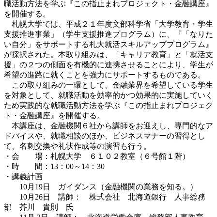
職活動方法を学ぶ『この指止まれプロジェクト・金融講座』
を開催する。
札幌大学では、平成２１年度文部科学省「大学教育・学生
支援推進事業」（学生支援推進プログラム）に、『「なりた
い自分」をサポートする札大就活スキルアッププログラム』
が採択された。本取り組みは、「キャリア教育」と「就活支
援」の２つの側面を有機的に連携させることにより、学生が
希望の進路に就くことを強力にサポートするものである。
この取り組みの一環として、金融業界を希望している学生
を対象として、就職活動を効率的かつ効果的に実施していく
ため実践的な就職活動方法を学ぶ『この指止まれプロジェク
ト・金融講座』を開催する。
本講座は、金融機関６社から講師をお迎えし、専門的なア
ドバイスや、就職相談のほか、ビジネスマナーの習得とし
て、名刺交換や礼状作成等の演習も行う。
・会 場：札幌大学 ６１０２教室（６号館１階）
・時 間：13：00～14：30
・講義計画
10月19日 ガイダンス（金融機関の業務を知る。）
10月26日 講師： 株式会社 北海道銀行 人事総務
部 芥川 貴則 氏