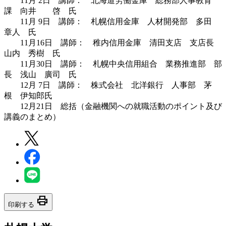
11月 2日 講師： 北海道労働金庫 総務部人事教育
課 向井 啓 氏
11月 9日 講師： 札幌信用金庫 人材開発部 多田
章人 氏
11月16日 講師： 稚内信用金庫 清田支店 支店長
山内 秀樹 氏
11月30日 講師： 札幌中央信用組合 業務推進部 部
長 浅山 廣司 氏
12月 7日 講師： 株式会社 北洋銀行 人事部 茅
根 伊知郎氏
12月21日 総括（金融機関への就職活動のポイント及び
講義のまとめ）
print
印刷する