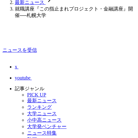
chevron_forward
最新ニュース
就職講座『この指止まれプロジェクト・金融講座』開
催──札幌大学
ニュースを受信
x
youtube
記事ジャンル
PICK UP
最新ニュース
ランキング
大学ニュース
小中高ニュース
大学発ベンチャー
ニュース特集