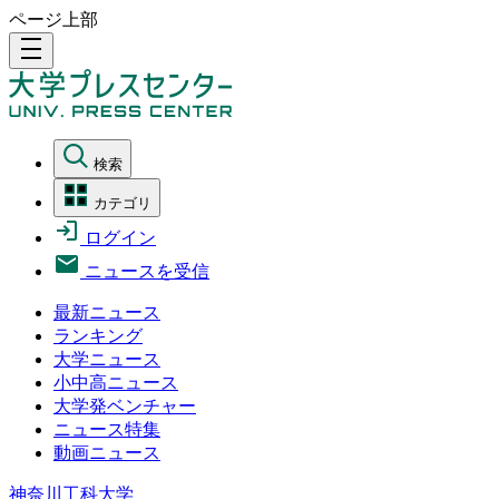
ページ上部
density_medium
検索
カテゴリ
ログイン
ニュースを受信
最新ニュース
ランキング
大学ニュース
小中高ニュース
大学発ベンチャー
ニュース特集
動画ニュース
神奈川工科大学