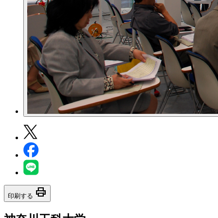
print
印刷する