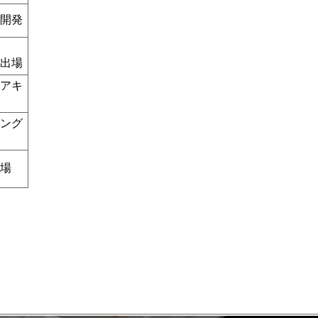
開発
出場
アキ
ング
場