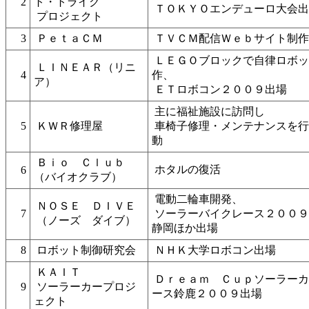
2
ト・トライク
ＴＯＫＹＯエンデューロ大会出
プロジェクト
3
ＰｅｔａＣＭ
ＴＶＣＭ配信Ｗｅｂサイト制作
ＬＥＧＯブロックで自律ロボッ
ＬＩＮＥＡＲ（リニ
4
作、
ア）
ＥＴロボコン２００９出場
主に福祉施設に訪問し
5
ＫＷＲ修理屋
車椅子修理・メンテナンスを行
動
Ｂｉｏ Ｃｌｕｂ
ホタルの復活
6
（バイオクラブ）
電動二輪車開発、
ＮＯＳＥ ＤＩＶＥ
7
ソーラーバイクレース２００９
（ノーズ ダイブ）
静岡ほか出場
8
ロボット制御研究会
ＮＨＫ大学ロボコン出場
ＫＡＩＴ
Ｄｒｅａｍ Ｃｕｐソーラーカ
9
ソーラーカープロジ
ース鈴鹿２００９出場
ェクト