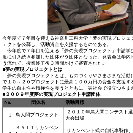
今年度で７年目を迎える神奈川工科大学「夢の実現プロジェ
ェクトを公募し、活動資金を支援するものである。
今年度で７年目を迎える「夢の実現プロジェクト」申請学生
度に引き続き参加した団体が９団体となった。発表会は学内
う流れで、授業終了後３時間かけて審査された。
■夢の実現プロジェクトとは
夢の実現プロジェクトとは、ものづくりやさまざまな活動に
で１０～２０プロジェクトに最高１００万円の資金を支援す
学生の自主性や積極性を養うとともに、実社会で役立つさま
■２００９年度夢の実現プロジェクト申請団体
No.
団体名
活動目標
２０１０年鳥人間コンテスト選
鳥人間プロジェクト
1
大会出場
ＫＡＩＴリカンベン
リカンベント式の自転車製作、