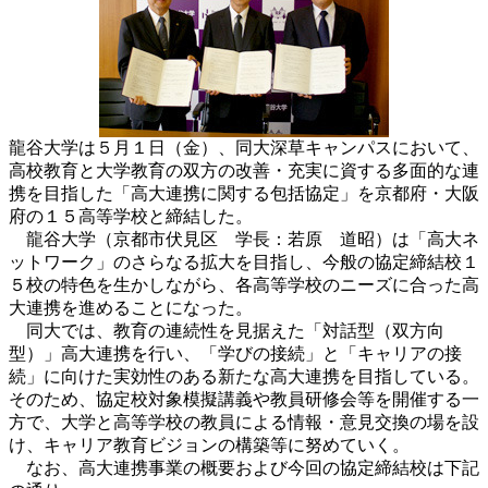
龍谷大学は５月１日（金）、同大深草キャンパスにおいて、
高校教育と大学教育の双方の改善・充実に資する多面的な連
携を目指した「高大連携に関する包括協定」を京都府・大阪
府の１５高等学校と締結した。
龍谷大学（京都市伏見区 学長：若原 道昭）は「高大ネ
ットワーク」のさらなる拡大を目指し、今般の協定締結校１
５校の特色を生かしながら、各高等学校のニーズに合った高
大連携を進めることになった。
同大では、教育の連続性を見据えた「対話型（双方向
型）」高大連携を行い、「学びの接続」と「キャリアの接
続」に向けた実効性のある新たな高大連携を目指している。
そのため、協定校対象模擬講義や教員研修会等を開催する一
方で、大学と高等学校の教員による情報・意見交換の場を設
け、キャリア教育ビジョンの構築等に努めていく。
なお、高大連携事業の概要および今回の協定締結校は下記