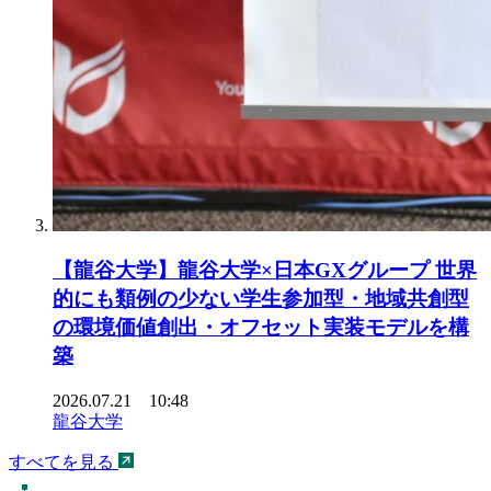
【龍谷大学】龍谷大学×日本GXグループ 世界
的にも類例の少ない学生参加型・地域共創型
の環境価値創出・オフセット実装モデルを構
築
2026.07.21 10:48
龍谷大学
すべてを見る