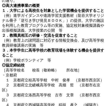
の通り。
◎高大連携事業の概要
１．大学による高校生を対象とした学習機会を提供すること
（例）進学ガイダンスや進路学習支援教材（龍谷大学オリジ
ナル冊子「逆引き学び発見ＢＯＯＫ」）の提供、大学の施設
を利用した教育プログラム等の実施、協定校対象模擬講義や
出張模擬講義、大学授業の公開 等
２．教職員相互の研修・交流を促進すること
（例）教育上の諸問題に対応する情報交換会、及び高等学校
教員研修講座の実施 等
３．本学学生に高等学校の教育現場を体験する機会を提供す
ること
（例）学校ボランティア 等
◎協定締結校
［高等学校名 校長（敬称略） 所在地］
・京都府
１ 京都府立桂高等学校 中村 俊孝 （京都市西京区）
２ 京都府立北嵯峨高等学校 高畑 哲 （京都市右京
区）
３ 京都府立洛西高等学校 古市 文章 （京都市西京
区）
４ 京都府立西城陽高等学校 稲垣 孝之 （城陽市）