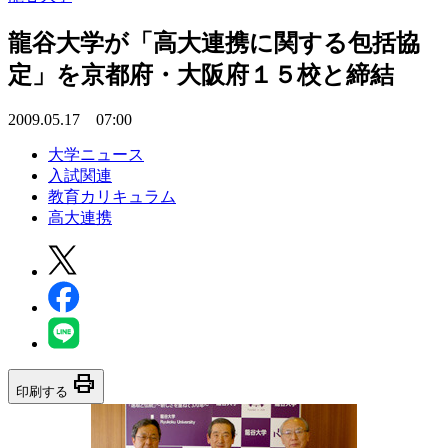
龍谷大学が「高大連携に関する包括協
定」を京都府・大阪府１５校と締結
2009.05.17 07:00
大学ニュース
入試関連
教育カリキュラム
高大連携
print
印刷する