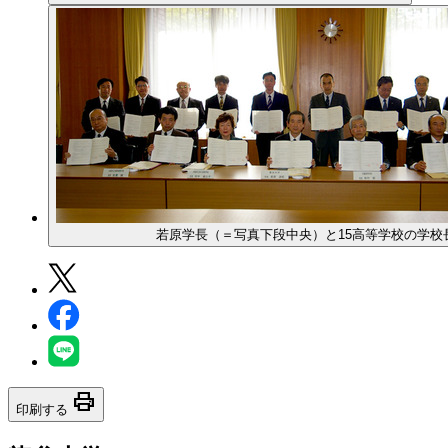
若原学長（＝写真下段中央）と15高等学校の学校
print
印刷する