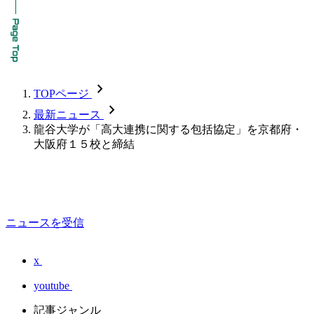
chevron_forward
TOPページ
chevron_forward
最新ニュース
龍谷大学が「高大連携に関する包括協定」を京都府・
大阪府１５校と締結
ニュースを受信
x
youtube
記事ジャンル