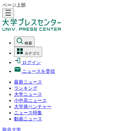
ページ上部
density_medium
検索
カテゴリ
ログイン
ニュースを受信
最新ニュース
ランキング
大学ニュース
小中高ニュース
大学発ベンチャー
ニュース特集
動画ニュース
龍谷大学