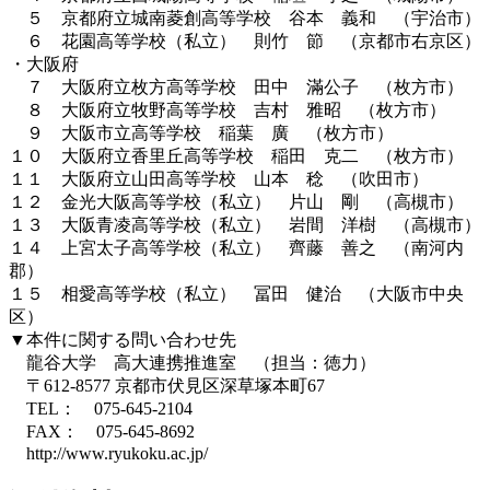
５ 京都府立城南菱創高等学校 谷本 義和 （宇治市）
６ 花園高等学校（私立） 則竹 節 （京都市右京区）
・大阪府
７ 大阪府立枚方高等学校 田中 滿公子 （枚方市）
８ 大阪府立牧野高等学校 吉村 雅昭 （枚方市）
９ 大阪市立高等学校 稲葉 廣 （枚方市）
１０ 大阪府立香里丘高等学校 稲田 克二 （枚方市）
１１ 大阪府立山田高等学校 山本 稔 （吹田市）
１２ 金光大阪高等学校（私立） 片山 剛 （高槻市）
１３ 大阪青凌高等学校（私立） 岩間 洋樹 （高槻市）
１４ 上宮太子高等学校（私立） 齊藤 善之 （南河内
郡）
１５ 相愛高等学校（私立） 冨田 健治 （大阪市中央
区）
▼本件に関する問い合わせ先
龍谷大学 高大連携推進室 （担当：徳力）
〒612-8577 京都市伏見区深草塚本町67
TEL： 075-645-2104
FAX： 075-645-8692
http://www.ryukoku.ac.jp/