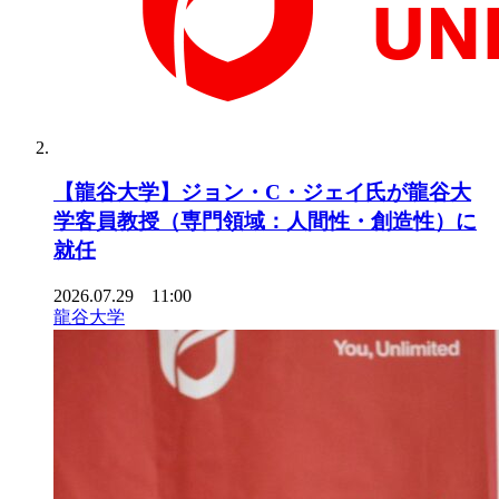
【龍谷大学】ジョン・C・ジェイ氏が龍谷大
学客員教授（専門領域：人間性・創造性）に
就任
2026.07.29 11:00
龍谷大学