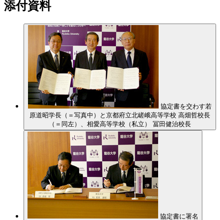
添付資料
協定書を交わす若
原道昭学長（＝写真中）と京都府立北嵯峨高等学校 高畑哲校長
（＝同左）、相愛高等学校（私立） 冨田健治校長
協定書に署名