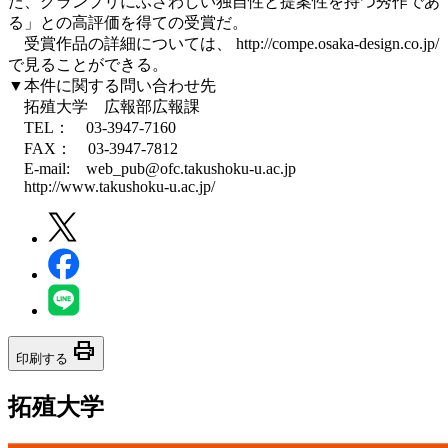
た、グランプリにふさわしい独自性と提案性を持つ秀作であ
る」との高評価を得ての受賞だ。
受賞作品の詳細については、 http://compe.osaka-design.co.jp/
で見ることができる。
▼本件に関する問い合わせ先
拓殖大学 広報部広報課
TEL： 03-3947-7160
FAX： 03-3947-7812
E-mail: web_pub@ofc.takushoku-u.ac.jp
http://www.takushoku-u.ac.jp/
print
印刷する
拓殖大学