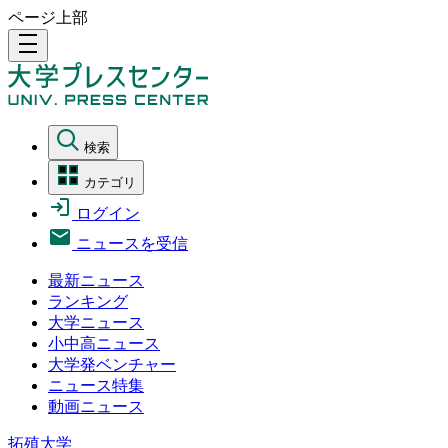
ページ上部
density_medium
検索
カテゴリ
ログイン
ニュースを受信
最新ニュース
ランキング
大学ニュース
小中高ニュース
大学発ベンチャー
ニュース特集
動画ニュース
拓殖大学