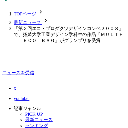
chevron_forward
TOPページ
chevron_forward
最新ニュース
「第２回エコ・プロダクツデザインコンペ２００８」
で、拓殖大学工業デザイン学科生の作品「ＭＵＬＴＨ
Ｉ ＥＣＯ ＢＡＧ」がグランプリを受賞
ニュースを受信
x
youtube
記事ジャンル
PICK UP
最新ニュース
ランキング