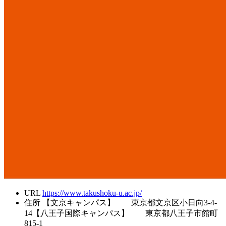
URL
https://www.takushoku-u.ac.jp/
住所
【文京キャンパス】 東京都文京区小日向3-4-
14【八王子国際キャンパス】 東京都八王子市館町
815-1