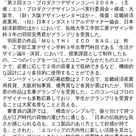
「第２回エコ・プロダクツデザインコンペ２００８」（主
催：エコ・プロダクツデザインコンペ実行委員会＜構成：大
阪市、（財）大阪デザインセンターほか＞、後援：近畿経済
産業局、（社）日本インダストリアルデザイナー協会、日本
経済新聞社ほか）において、拓殖大学工学部工業デザイン学
科３年の羽田安秀君がグランプリを受賞した。
羽田君の作品「ＭＵＬＴＨＩ ＥＣＯ ＢＡＧ」は、昨
年、工学部工業デザイン学科３年次専門科目である「生活デ
ザイン論II・演習」において、授業課題として制作したも
の。二つのバッグを一つにしたユニークなかたちのエコバッ
クで、必要に応じて２倍の容量まで収納できるなど、機能的
な設計により多目的に使用することができる。
コンペティションの応募総数は２７０点で、近畿経済産業
局長賞、大阪府知事賞、優秀賞など各賞が選ばれたが、羽田
君の作品は見事グランプリを受賞した。このコンペはプロの
デザイナーも多数応募しており、学生がグランプリを受賞す
ることは大変名誉なことと言える。
審査員の講評では、「構造がシンプルで、振り分けて持つ
点が江戸時代の荷物の運び方に通じる」「日本の伝統的な良
さが感じられる点も、エコ製品のあり方として好感が持て
る」とされた。「エコバッグの方向性に新しい活路を見出し