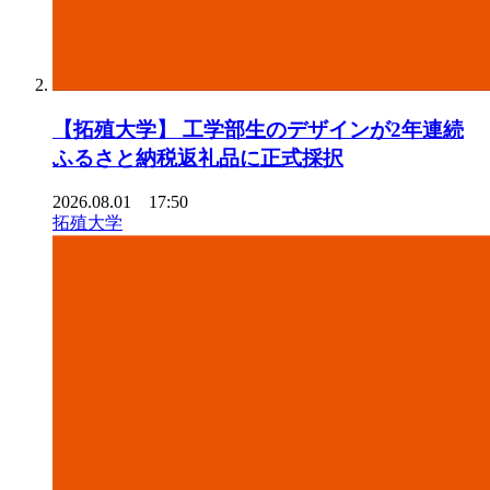
【拓殖⼤学】 ⼯学部⽣のデザインが2年連続
ふるさと納税返礼品に正式採択
2026.08.01 17:50
拓殖大学