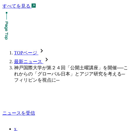
すべてを見る
chevron_forward
TOPページ
chevron_forward
最新ニュース
神戸国際大学が第２４回「公開土曜講座」を開催──こ
れからの「グローバル日本」とアジア研究を考える─
フィリピンを視点に─
ニュースを受信
x