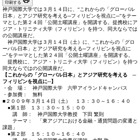
印刷する
神戸国際大学では３月１４日に、“これからの「グローバル
日本」とアジア研究を考える─フィリピンを視点に─”をテー
マとした第２４回「公開土曜講座」を開講する。提携校にア
ジア・トリニティ大学（フィリピン）を持つ、同大ならでは
の公開講座だ。
神戸国際大学は３月１４日（土）に、“これからの「グロ
ーバル日本」とアジア研究を考える─フィリピンを視点に
─”をテーマとした第２４回「公開土曜講座」を開講する。
提携校に、アジア・トリニティ大学（フィリピン）を持つ
同大ならではの公開講座だ。
【これからの「グローバル日本」とアジア研究を考える ─
フィリピンを視点に─】
・会 場： 神戸国際大学 六甲アイランドキャンパス
・参加費： 無料
■２００９年３月１４日（土） １３：３０～１６：４０
●第１部 １３：３０～１５：００
講 師： 神戸国際大学教授 下田 繁則
テーマ： 「東アジアにおける金融・通貨問題の変遷と
課題」
●第２部 １５：１０～１６：４０