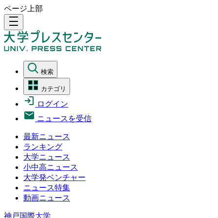
ページ上部
density_medium
検索
カテゴリ
ログイン
ニュースを受信
最新ニュース
ランキング
大学ニュース
小中高ニュース
大学発ベンチャー
ニュース特集
動画ニュース
神戸国際大学