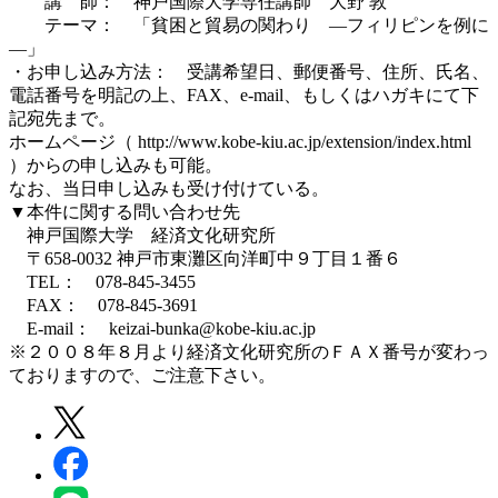
講 師： 神戸国際大学専任講師 大野 敦
テーマ： 「貧困と貿易の関わり ―フィリピンを例に
―」
・お申し込み方法： 受講希望日、郵便番号、住所、氏名、
電話番号を明記の上、FAX、e-mail、もしくはハガキにて下
記宛先まで。
ホームページ（ http://www.kobe-kiu.ac.jp/extension/index.html
）からの申し込みも可能。
なお、当日申し込みも受け付けている。
▼本件に関する問い合わせ先
神戸国際大学 経済文化研究所
〒658-0032 神戸市東灘区向洋町中９丁目１番６
TEL： 078-845-3455
FAX： 078-845-3691
E-mail： keizai-bunka@kobe-kiu.ac.jp
※２００８年８月より経済文化研究所のＦＡＸ番号が変わっ
ておりますので、ご注意下さい。