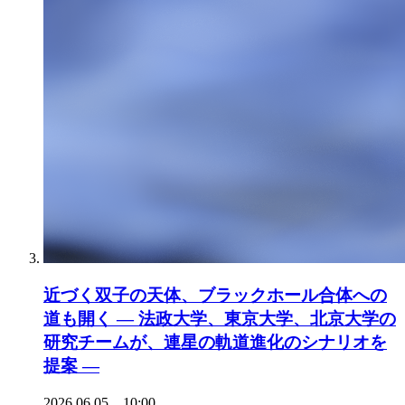
近づく双子の天体、ブラックホール合体への
道も開く ― 法政大学、東京大学、北京大学の
研究チームが、連星の軌道進化のシナリオを
提案 ―
2026.06.05 10:00