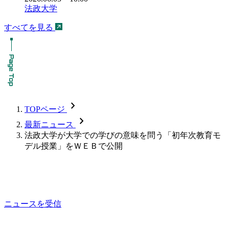
法政大学
すべてを見る
chevron_forward
TOPページ
chevron_forward
最新ニュース
法政大学が大学での学びの意味を問う「初年次教育モ
デル授業」をＷＥＢで公開
ニュースを受信