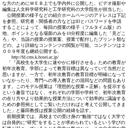
な方のためにＷＥＢ上でも学内外に公開した。ビデオ撮影や
編集は人文科学研究科と工学研究科の大学院生が担当した。
公開授業の様子などの紹介ホームページのアドレスは下記
を参照。研究者・関係者の方などはIDとパスワードを申請
することによって、毎回の授業の様子（フルタイム版）の
他、ポイントとなる場面のみを10分程度に編集した「見どこ
ろ」や、当該の授業の授業案、授業で配付したプリント類な
どの、より詳細なコンテンツの閲覧が可能。コンテンツは２
００９年度も継続公開する。
http://fd.cms.k.hosei.ac.jp/
「『高校生を大学生に速やかに移行させる』ための教育が
初年次教育。学部によって教育目標は異なっていて当然だと
思いますが、一方で、初年次教育の教育目標が明確になって
いなかったり、専門への導入教育との混同などの問題もあり
ます。このモデル授業は『理想的な授業＝正解』を提示する
という趣旨ではなく、それぞれの学部や学科で、初年次教育
の在り方やより効果的な授業方法について効率的に議論する
ための参照例としてご覧いただければと考えて公開してきま
した」と藤田教授は授業公開の経緯を話す。
前期授業では、高校までの受け身の“勉強”ではなく大学で
は自発的に“研究”をすることが求められているという学びの