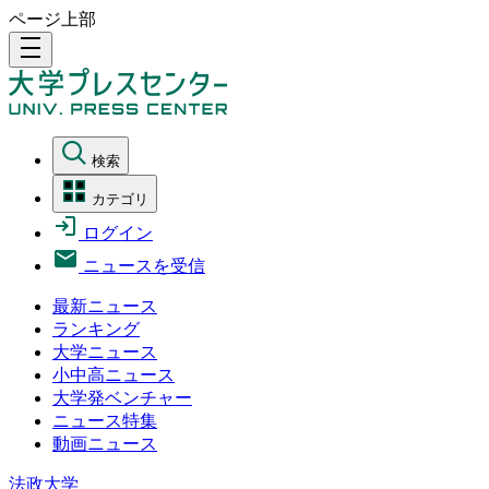
ページ上部
density_medium
検索
カテゴリ
ログイン
ニュースを受信
最新ニュース
ランキング
大学ニュース
小中高ニュース
大学発ベンチャー
ニュース特集
動画ニュース
法政大学