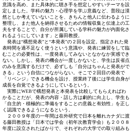
意識を高め、また具体的に聴き手を想定しやすいテーマを設
定しました。学科の魅力・心理学を学ぶ意義など、普段は漠
然としか考えていないことを、きちんと他人に伝わるように
整理し、また他人を納得させるための情報収集と伝達上の工
夫をすることで、自分が所属している学科の魅力が内面化さ
れるようにしています」と藤田教授。
発表は“構想発表”と“本発表”の２回を設定。指定された発
表時間を過不足なく使うという意識や、発表に練習をして臨
むことの必要性は、一度発表してみないとなかなか実感でき
ない。しかし、発表の機会が一度しかないと、学生は反省点
のみを意識するだけで、必ずしも「自分はちゃんと発表がで
きる」という自信につながらない。そこで２回目の発表で
「リベンジ」できる機会を設け、授業終了後には学生自身が
成長を自覚できるようにしているという。
実際にWEBで構想発表と本発表を比較してもらえればわ
かることだが、発表の内容・話し方は劇的に向上し、学生も
「自主的・積極的に準備をすることの意義と有効性」を正し
く認識できるようになるという。
２００９年度の一年間は在外研究で日本を離れカナダに渡
る藤田教授は「日本では学会（初年次教育学会）も２００８
年度に設立されたばかりで、それぞれの大学での取り組みも