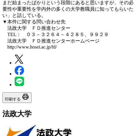
まだ始まったばかりという段階にあると思いますが、その必
要性や重要性を学内外の多くの大学教職員に知ってもらいた
い」と話している。
▼本件に関する問い合わせ先
法政大学 ＦＤ推進センター
TEL： ０３－３２６４－４２８５、９９２９
法政大学 ＦＤ推進センターホームページ
http://www.hosei.ac.jp/fd/
print
印刷する
法政大学