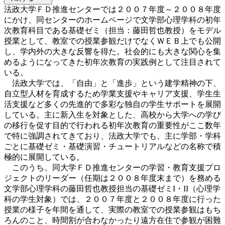
法政大学ＦＤ推進センターでは２００７年度～２００８年度
にかけ、同センターのホームページで文学部心理学科の初年
次教育科目である基礎ゼミ（担当：藤田哲也教授）をモデル
授業として、教室での授業参観だけでなくＷＥＢ上でも公開
し、学内外の大きな反響を得た。社会的にも大きな関心を集
めるようになってきた初年次教育の実践例として注目されて
いる。
法政大学では、「自由」と「進歩」という建学精神の下、
自立型人材を育成するため学業支援やキャリア支援、学生生
活支援など多くの先進的で多彩な独自の学生サポートを展開
している。主に新入生を対象とした、高校から大学への学び
の移行を促す目的で行われる初年次教育の重要性がここ数年
で特に強調されてきており、法政大学でも、主に学部・学科
ごとに基礎ゼミ・基礎演習・チュートリアルなどの名称で積
極的に展開している。
このうち、同大学ＦＤ推進センターの学習・教育支援プロ
ジェクトのリーダー（任期は２００８年度末まで）を務める
文学部心理学科の藤田哲也教授担当の基礎ゼミI・II（心理学
科の学生対象）では、２００７年度と２００８年度に行った
授業の様子を年間を通して、実際の教室での授業参観はもち
ろんのこと、時間割が合わなかったり遠方在住で参観が困難