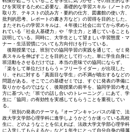
転換が起こっていることを学生に気づかせ，その自主的な学
びを実現するために必要な、基礎的な学習スキル（ノートの
取り方、テキストの読み方・要約の仕方、図書館の使い方、
批判的思考、レポートの書き方など）の習得を目的とした。
またそれらの学習スキルは、４年後に社会に出てから求めら
れている「社会人基礎力」や「学士力」と通じていることも
説明している。同時に、大学生として望ましい学習態度・マ
ナー・生活習慣についても方向付けを行っている。
後期授業では、班別での協同学習の実践を通じて、ゼミ発
表スキルを伸ばすことを目的として行った。単に学生自身に
班活動をさせるだけでは、本当の意味での協同にならず、
「楽をして単位だけもらう＝フリーライダー」が出現した
り、それに対する「真面目な学生」の不満が噴出するなどの
問題がある。そこでこの基礎ゼミでは、すぐに発表の準備に
取りかかるのではなく、後期授業の前半を、協同学習の考え
方に基づいた「班での話し合いのトレーニング」にあて、学
生に「協同」の有効性を実感してもらうことを重視してい
る。
「班別の発表のテーマも『オープンキャンパスの場で、法
政大学文学部心理学科に進学しようかどうか迷っている高校
生に、どのようなことを伝えれば、法政大学文学部心理学科
に入学してもらえるか』など１年生にとって自分自身の帰属