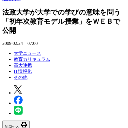
法政大学が大学での学びの意味を問う
「初年次教育モデル授業」をＷＥＢで
公開
2009.02.24 07:00
大学ニュース
教育カリキュラム
高大連携
IT情報化
その他
print
印刷する