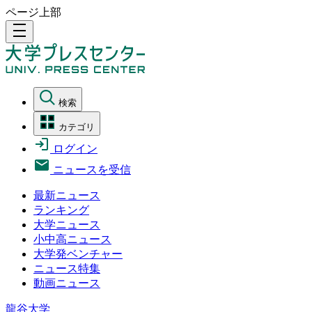
ページ上部
density_medium
検索
カテゴリ
ログイン
ニュースを受信
最新ニュース
ランキング
大学ニュース
小中高ニュース
大学発ベンチャー
ニュース特集
動画ニュース
龍谷大学