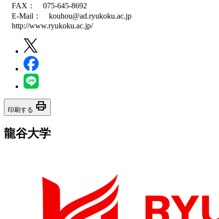
FAX： 075-645-8692
E-Mail： kouhou@ad.ryukoku.ac.jp
http://www.ryukoku.ac.jp/
print
印刷する
龍谷大学