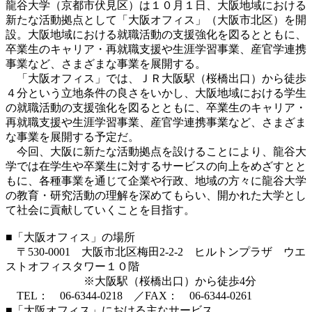
龍谷大学（京都市伏見区）は１０月１日、大阪地域における
新たな活動拠点として「大阪オフィス」（大阪市北区）を開
設。大阪地域における就職活動の支援強化を図るとともに、
卒業生のキャリア・再就職支援や生涯学習事業、産官学連携
事業など、さまざまな事業を展開する。
「大阪オフィス」では、ＪＲ大阪駅（桜橋出口）から徒歩
４分という立地条件の良さをいかし、大阪地域における学生
の就職活動の支援強化を図るとともに、卒業生のキャリア・
再就職支援や生涯学習事業、産官学連携事業など、さまざま
な事業を展開する予定だ。
今回、大阪に新たな活動拠点を設けることにより、龍谷大
学では在学生や卒業生に対するサービスの向上をめざすとと
もに、各種事業を通じて企業や行政、地域の方々に龍谷大学
の教育・研究活動の理解を深めてもらい、開かれた大学とし
て社会に貢献していくことを目指す。
■「大阪オフィス」の場所
〒530-0001 大阪市北区梅田2-2-2 ヒルトンプラザ ウエ
ストオフィスタワー１０階
※大阪駅（桜橋出口）から徒歩4分
TEL： 06-6344-0218 ／FAX： 06-6344-0261
■「大阪オフィス」における主なサービス