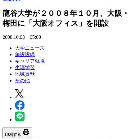
龍谷大学が２００８年１０月、大阪・
梅田に「大阪オフィス」を開設
2008.10.03 05:00
大学ニュース
施設設備
キャリア就職
生涯学習
地域貢献
その他
print
印刷する