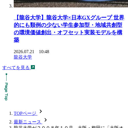
【龍谷大学】龍谷大学×日本GXグループ 世界
的にも類例の少ない学生参加型・地域共創型
の環境価値創出・オフセット実装モデルを構
築
2026.07.21 10:48
龍谷大学
すべてを見る
chevron_forward
TOPページ
chevron_forward
最新ニュース
龍谷大学が２００８年１０月、大阪・梅田に「大阪オ