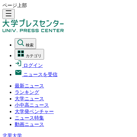
ページ上部
density_medium
検索
カテゴリ
ログイン
ニュースを受信
最新ニュース
ランキング
大学ニュース
小中高ニュース
大学発ベンチャー
ニュース特集
動画ニュース
北里大学