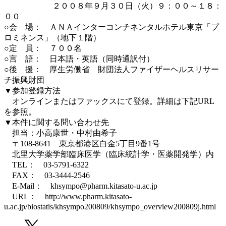
２００８年９月３０日（火）９：００～１８：
００
○会 場： ＡＮＡインターコンチネンタルホテル東京「プ
ロミネンス」（地下１階）
○定 員： ７００名
○言 語： 日本語・英語（同時通訳付）
○後 援： 厚生労働省 財団法人ファイザーヘルスリサー
チ振興財団
▼参加登録方法
オンラインまたはファックスにて登録。詳細は下記URL
を参照。
▼本件に関する問い合わせ先
担当：小高康世・中村由希子
〒108-8641 東京都港区白金5丁目9番1号
北里大学薬学部臨床医学（臨床統計学・医薬開発学）内
TEL： 03-5791-6322
FAX： 03-3444-2546
E-Mail： khsympo@pharm.kitasato-u.ac.jp
URL： http://www.pharm.kitasato-
u.ac.jp/biostatis/khsympo200809/khsympo_overview200809j.html