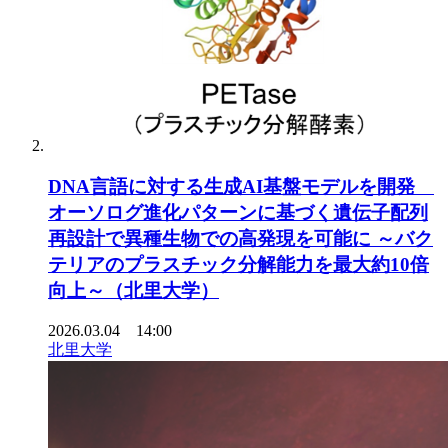
DNA言語に対する生成AI基盤モデルを開発
オーソログ進化パターンに基づく遺伝子配列
再設計で異種生物での高発現を可能に ～バク
テリアのプラスチック分解能力を最大約10倍
向上～（北里大学）
2026.03.04 14:00
北里大学