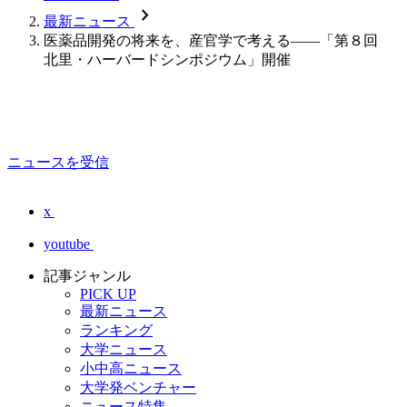
chevron_forward
最新ニュース
医薬品開発の将来を、産官学で考える――「第８回
北里・ハーバードシンポジウム」開催
ニュースを受信
x
youtube
記事ジャンル
PICK UP
最新ニュース
ランキング
大学ニュース
小中高ニュース
大学発ベンチャー
ニュース特集