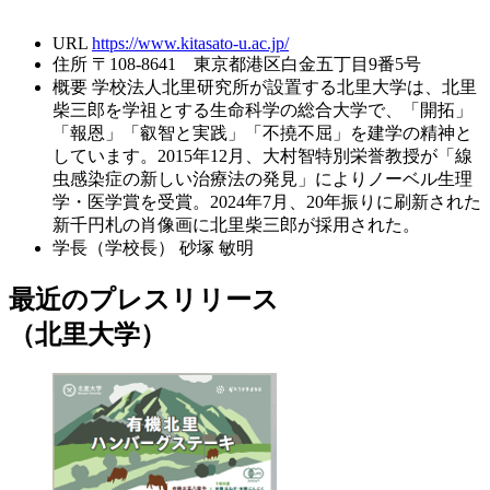
URL
https://www.kitasato-u.ac.jp/
住所
〒108-8641 東京都港区白金五丁目9番5号
概要
学校法人北里研究所が設置する北里大学は、北里
柴三郎を学祖とする生命科学の総合大学で、「開拓」
「報恩」「叡智と実践」「不撓不屈」を建学の精神と
しています。2015年12月、大村智特別栄誉教授が「線
虫感染症の新しい治療法の発見」によりノーベル生理
学・医学賞を受賞。2024年7月、20年振りに刷新された
新千円札の肖像画に北里柴三郎が採用された。
学長（学校長）
砂塚 敏明
最近のプレスリリース
（北里大学）