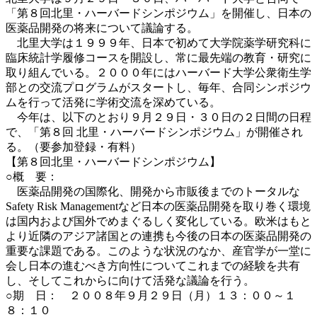
「第８回北里・ハーバードシンポジウム」を開催し、日本の
医薬品開発の将来について議論する。
北里大学は１９９９年、日本で初めて大学院薬学研究科に
臨床統計学履修コースを開設し、常に最先端の教育・研究に
取り組んでいる。２０００年にはハーバード大学公衆衛生学
部との交流プログラムがスタートし、毎年、合同シンポジウ
ムを行って活発に学術交流を深めている。
今年は、以下のとおり９月２９日・３０日の２日間の日程
で、「第８回 北里・ハーバードシンポジウム」が開催され
る。（要参加登録・有料）
【第８回北里・ハーバードシンポジウム】
○概 要：
医薬品開発の国際化、開発から市販後までのトータルな
Safety Risk Managementなど日本の医薬品開発を取り巻く環境
は国内および国外でめまぐるしく変化している。欧米はもと
より近隣のアジア諸国との連携も今後の日本の医薬品開発の
重要な課題である。このような状況のなか、産官学が一堂に
会し日本の進むべき方向性についてこれまでの経験を共有
し、そしてこれからに向けて活発な議論を行う。
○期 日： ２００８年９月２９日（月）１３：００～１
８：１０