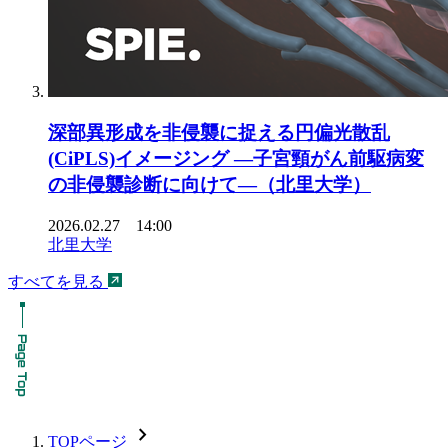
深部異形成を非侵襲に捉える円偏光散乱
(CiPLS)イメージング ―子宮頸がん前駆病変
の非侵襲診断に向けて―（北里大学）
2026.02.27 14:00
北里大学
すべてを見る
chevron_forward
TOPページ