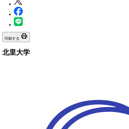
print
印刷する
北里大学