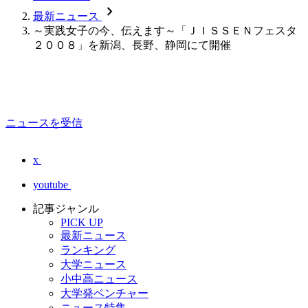
chevron_forward
最新ニュース
～実践女子の今、伝えます～「ＪＩＳＳＥＮフェスタ
２００８」を新潟、長野、静岡にて開催
ニュースを受信
x
youtube
記事ジャンル
PICK UP
最新ニュース
ランキング
大学ニュース
小中高ニュース
大学発ベンチャー
ニュース特集