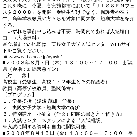
これを機に、今夏、各実施都市において「ＪＩＳＳＥＮフェ
スタ２００８」を開催。受験生だけでなく、保護者や在学
生、高等学校教員の方々らを対象に同大学・短期大学を紹介
する。
いずれも事前申し込みは不要。時間内であれば入退場自
由。（入場無料）
※会場までの地図は、実践女子大学入試センターWEBサイ
トをご覧ください。
http://www.jissen.ac.jp/nyushi/
■２００８年８月７日（木）１３：００～１７：００ 新潟
県（会場：新潟東急イン）
【対 象】
高校生（受験生、高校１・２年生とその保護者）
教員（高等学校教員、塾関係者）
【プログラム】
１．学長挨拶（湯浅 茂雄 学長）
２．実践女子大学・短期大学の紹介
３．特別講座『小論文（作文）問題の書き方・解き方』
４．入試センタースタッフによる『入試相談』
※入試に関する資料も自由に閲覧可能
■２００８年８月１５日（金）１３：００～１７：００ 長