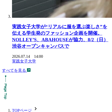
実践女子大学が“リアルに服を選ぶ楽しさ”を
伝える学生発のファッション企画を開催。
NOLLEY’S、ABAHOUSEが協力、8/2（日）
渋谷オープンキャンパスで
2026.07.14 14:00
実践女子大学
すべてを見る
chevron_forward
TOPページ