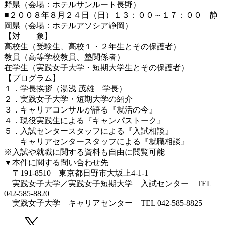
野県（会場：ホテルサンルート長野）
■２００８年８月２４日（日）１３：００～１７：００ 静
岡県（会場：ホテルアソシア静岡）
【対 象】
高校生（受験生、高校１・２年生とその保護者）
教員（高等学校教員、塾関係者）
在学生（実践女子大学・短期大学生とその保護者）
【プログラム】
１．学長挨拶（湯浅 茂雄 学長）
２．実践女子大学・短期大学の紹介
３．キャリアコンサルが語る『就活の今』
４．現役実践生による『キャンパストーク』
５．入試センタースタッフによる『入試相談』
キャリアセンタースタッフによる『就職相談』
※入試や就職に関する資料も自由に閲覧可能
▼本件に関する問い合わせ先
〒191-8510 東京都日野市大坂上4-1-1
実践女子大学／実践女子短期大学 入試センター TEL
042-585-8820
実践女子大学 キャリアセンター TEL 042-585-8825