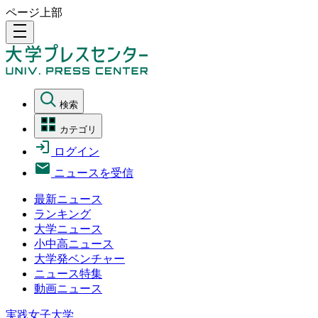
ページ上部
density_medium
検索
カテゴリ
ログイン
ニュースを受信
最新ニュース
ランキング
大学ニュース
小中高ニュース
大学発ベンチャー
ニュース特集
動画ニュース
実践女子大学